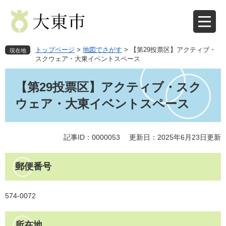
ペ
メ
ー
ニ
ジ
ュ
の
ー
先
を
トップページ
>
地図でさがす
>
【第29投票区】アクティブ・
現在地
頭
飛
スクウェア・大東イベントスペース
で
ば
本
す
し
文
【第29投票区】アクティブ・スク
。
て
本
ウェア・大東イベントスペース
文
へ
記事ID：0000053
更新日：2025年6月23日更新
郵便番号
574-0072
所在地