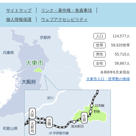
サイトマップ
リンク・著作権・免責事項
個人情報保護
ウェブアクセシビリティ
人口
114,577人
世帯
58,920世帯
男性
55,710人
女性
58,867人
令和8年6月末現在
大東市人口・世帯数の推移