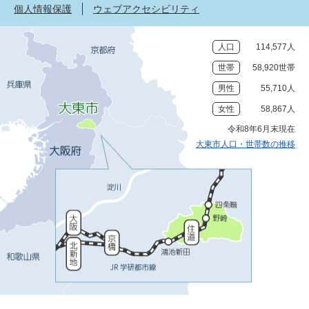
個人情報保護
ウェブアクセシビリティ
人口
114,577人
世帯
58,920世帯
男性
55,710人
女性
58,867人
令和8年6月末現在
大東市人口・世帯数の推移