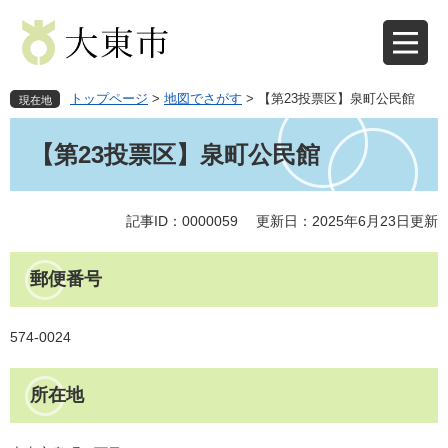
ペ
メ
ー
ニ
ジ
ュ
の
ー
先
を
トップページ
>
地図でさがす
>
【第23投票区】泉町公民館
現在地
頭
飛
本
で
ば
文
【第23投票区】泉町公民館
す
し
。
て
本
文
記事ID：0000059
更新日：2025年6月23日更新
へ
郵便番号
574-0024
所在地