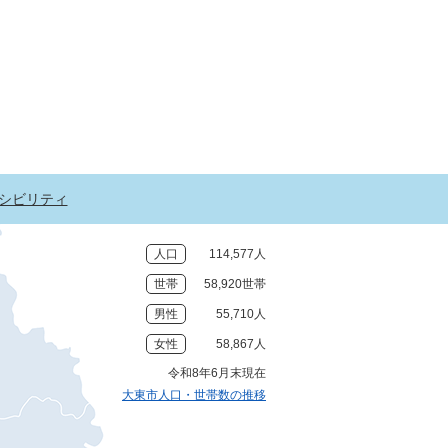
シビリティ
人口
114,577人
世帯
58,920世帯
男性
55,710人
女性
58,867人
令和8年6月末現在
大東市人口・世帯数の推移