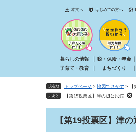
ペ
メ
本文へ
はじめての方へ
ー
ニ
ジ
ュ
の
ー
先
を
頭
飛
で
ば
す
し
暮らしの情報
税・保険・年金
。
て
子育て・教育
まちづくり
本
文
へ
トップページ
>
地図でさがす
>
【
現在地
【第19投票区】津の辺公民館
本
【第19投票区】津の
文