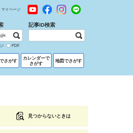
マイページ
索
記事ID検索
ジ
PDF
カレンダーで
でさがす
地図でさがす
さがす
見つからないときは