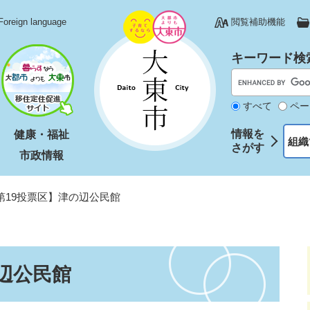
Foreign language
閲覧補助機能
キーワード検
すべて
ペー
情報を
健康・福祉
組織
さがす
市政情報
第19投票区】津の辺公民館
辺公民館