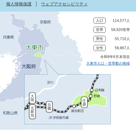
個人情報保護
ウェブアクセシビリティ
人口
114,577人
世帯
58,920世帯
男性
55,710人
女性
58,867人
令和8年6月末現在
大東市人口・世帯数の推移