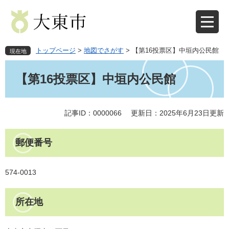
ペ
メ
ー
ニ
ジ
ュ
の
ー
先
を
トップページ
>
地図でさがす
>
【第16投票区】中垣内公民館
現在地
頭
飛
本
で
ば
文
【第16投票区】中垣内公民館
す
し
。
て
本
文
記事ID：0000066
更新日：2025年6月23日更新
へ
郵便番号
574-0013
所在地