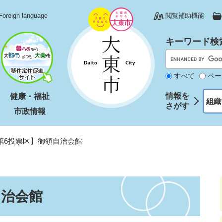
Foreign language
閲覧補助機能
キーワード検
すべて
ペー
情報を
健康・福祉
組織
さがす
市政情報
第6投票区】御領自治会館
自治会館