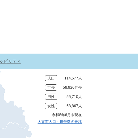
シビリティ
人口
114,577人
世帯
58,920世帯
男性
55,710人
女性
58,867人
令和8年6月末現在
大東市人口・世帯数の推移