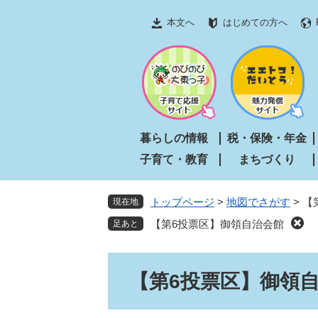
ペ
メ
本文へ
はじめての方へ
ー
ニ
ジ
ュ
の
ー
先
を
頭
飛
で
ば
す
し
暮らしの情報
税・保険・年金
。
て
子育て・教育
まちづくり
本
文
へ
トップページ
>
地図でさがす
>
【
現在地
【第6投票区】御領自治会館
本
【第6投票区】御領
文