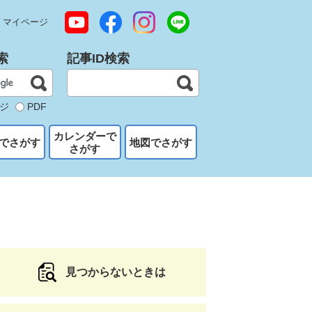
マイページ
索
記事ID検索
ジ
PDF
カレンダーで
でさがす
地図でさがす
さがす
見つからないときは