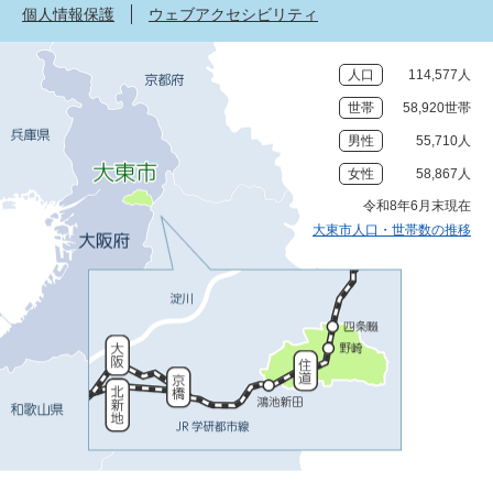
個人情報保護
ウェブアクセシビリティ
人口
114,577人
世帯
58,920世帯
男性
55,710人
女性
58,867人
令和8年6月末現在
大東市人口・世帯数の推移