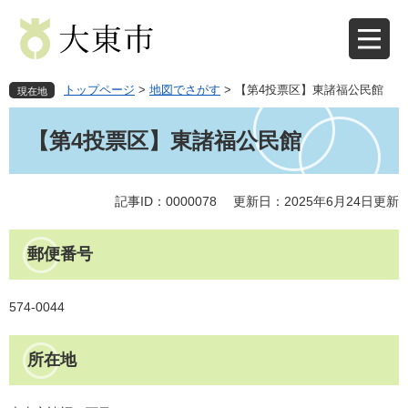
ペ
メ
ー
ニ
ジ
ュ
の
ー
先
を
トップページ
>
地図でさがす
>
【第4投票区】東諸福公民館
現在地
頭
飛
本
で
ば
文
【第4投票区】東諸福公民館
す
し
。
て
本
文
記事ID：0000078
更新日：2025年6月24日更新
へ
郵便番号
574-0044
所在地