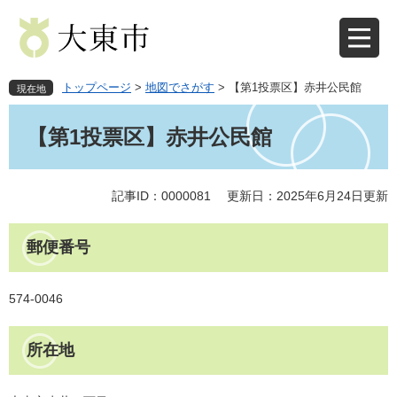
ペ
メ
ー
ニ
ジ
ュ
の
ー
先
を
トップページ
>
地図でさがす
>
【第1投票区】赤井公民館
現在地
頭
飛
本
で
ば
文
【第1投票区】赤井公民館
す
し
。
て
本
文
記事ID：0000081
更新日：2025年6月24日更新
へ
郵便番号
574-0046
所在地