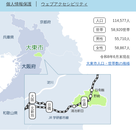
個人情報保護
ウェブアクセシビリティ
人口
114,577人
世帯
58,920世帯
男性
55,710人
女性
58,867人
令和8年6月末現在
大東市人口・世帯数の推移