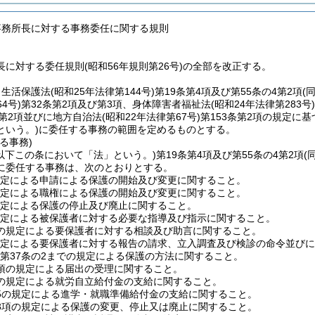
事務所長に対する事務委任に関する規則
に対する委任規則(昭和56年規則第26号)の全部を改正する。
、生活保護法
(昭和25年法律第144号)
第19条第4項及び第55条の4第2項
(
4号)
第32条第2項及び第3項、身体障害者福祉法
(昭和24年法律第283号)
条第2項並びに地方自治法
(昭和22年法律第67号)
第153条第2項の規定に
という。)
に委任する事務の範囲を定めるものとする。
る事務)
(以下この条において「法」という。)
第19条第4項及び第55条の4第2項
(
に委任する事務は、次のとおりとする。
規定による申請による保護の開始及び変更に関すること。
規定による職権による保護の開始及び変更に関すること。
規定による保護の停止及び廃止に関すること。
規定による被保護者に対する必要な指導及び指示に関すること。
2の規定による要保護者に対する相談及び助言に関すること。
規定による要保護者に対する報告の請求、立入調査及び検診の命令並び
ら第37条の2までの規定による保護の方法に関すること。
4項の規定による届出の受理に関すること。
4の規定による就労自立給付金の支給に関すること。
の5の規定による進学・就職準備給付金の支給に関すること。
第3項の規定による保護の変更、停止又は廃止に関すること。