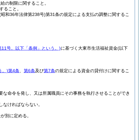
支給の制限に関すること。
関すること。
(昭和36年法律第238号)
第31条の規定による支払の調整に関するこ
第11号。以下「条例」という。)
に基づく大東市生活福祉資金
(以下
う。)
第4条
、
第6条
及び
第7条
の規定による資金の貸付けに関するこ
要な命令を発し、又は所属職員にその事務を執行させることができ
しなければならない。
長が別に定める。