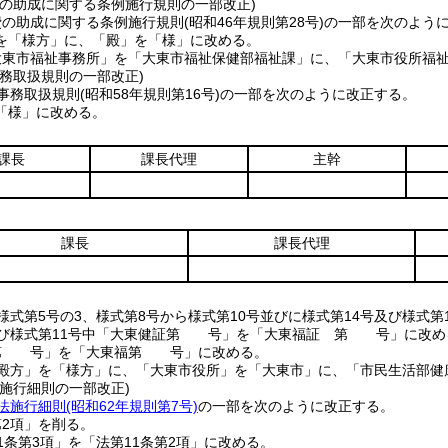
費の助成に関する条例施行規則の一部改正)
費の助成に関する条例施行規則
(昭和46年規則第28号)
の一部を次のよう
を「様方」に、「殿」を「様」に改める。
大東市福祉事務所」を「大東市福祉保健部福祉課」に、「大東市役所福
務取扱規則の一部改正)
事務取扱規則
(昭和58年規則第16号)
の一部を次のように改正する。
「様」に改める。
課長
課長代理
主幹
課長
課長代理
、様式第5号の3、様式第8号から様式第10号並びに様式第14号及び様
及び様式第11号中「大東健証第 号」を「大東福証 第 号」に改め
「第 号」を「大東福第 号」に改める。
「殿方」を「様方」に、「大東市役所」を「大東市」に、「市民生活部
施行細則の一部改正)
法施行細則
(昭和62年規則第7号)
の一部を次のように改正する。
第2項」を削る。
1条第3項」を「法第11条第2項」に改める。