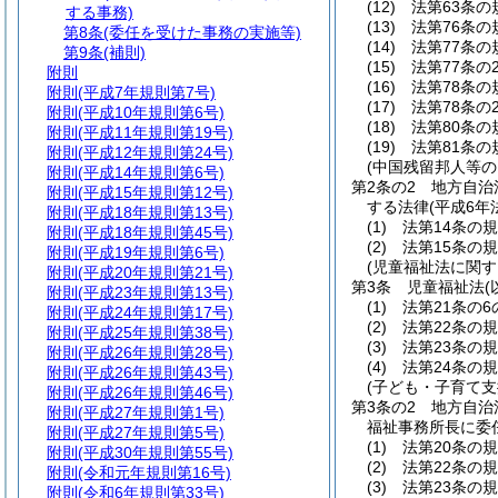
(12)
法第63条
する事務)
(13)
法第76条
第8条
(委任を受けた事務の実施等)
(14)
法第77条
第9条
(補則)
(15)
法第77条
附則
(16)
法第78条
附則
(平成7年規則第7号)
(17)
法第78条
附則
(平成10年規則第6号)
(18)
法第80条
附則
(平成11年規則第19号)
(19)
法第81条
附則
(平成12年規則第24号)
(中国残留邦人等
附則
(平成14年規則第6号)
第2条の2
地方自治
附則
(平成15年規則第12号)
する法律
(平成6
附則
(平成18年規則第13号)
(1)
法第14条の
附則
(平成18年規則第45号)
(2)
法第15条の
附則
(平成19年規則第6号)
(児童福祉法に関す
附則
(平成20年規則第21号)
第3条
児童福祉法
附則
(平成23年規則第13号)
(1)
法第21条の
附則
(平成24年規則第17号)
(2)
法第22条の
附則
(平成25年規則第38号)
(3)
法第23条の
附則
(平成26年規則第28号)
(4)
法第24条の
附則
(平成26年規則第43号)
(子ども・子育て支
附則
(平成26年規則第46号)
第3条の2
地方自治
附則
(平成27年規則第1号)
福祉事務所長に委
附則
(平成27年規則第5号)
(1)
法第20条の
附則
(平成30年規則第55号)
(2)
法第22条の
附則
(令和元年規則第16号)
(3)
法第23条の
附則
(令和6年規則第33号)