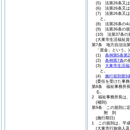
(5)
法第26条又
(6)
法第26条又
(7)
法第26条又
と。
(8)
法第26条の
(9)
法第36条の
(10)
法第37条
(大東市生活福祉資
第7条
地方自治法第
「資金」という。)
(1)
条例第5条第
(2)
条例第7条
の
(3)
大東市生活福
と。
(4)
施行規則第9
(委任を受けた事務
第8条
福祉事務所
る。
2
福祉事務所長は
(補則)
第9条
この規則に
附
則
(施行期日)
1
この規則は、平成
(大東市行旅病人