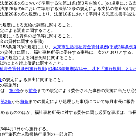
は法第26条の5において準用する法第11条
(第3号を除く。)
の規定による
は法第26条の5において準用する法第12条の規定による支払の差止めに
は法第26条の5の規定により、法第16条において準用する児童扶養手当法
4の規定による支給の調整に関すること。
規定による調査に関すること。
の規定による資料の提供等に関すること。
金の貸付に関する事務)
153条第2項の規定により、
大東市生活福祉資金貸付条例
(平成2年条例
の貸付けに関し、福祉事務所長に委任する事務は、次のとおりとする。
2項
の規定による利息免除に関すること。
規定による繰上償還に関すること。
祉資金貸付条例施行規則
(昭和43年規則第14号。以下「施行規則」とい
条
の規定による届出に関すること。
の実施等)
長は、
第2条
から
前条
までの規定により委任された事務の実施に当たり必
、
第2条
から
前条
までの規定により処理した事項について毎月市長に報告
定めるもののほか、福祉事務所長に対する委任に関し必要な事項は、市
3年4月1日から施行する。
及び行旅死亡人取扱施行規則の一部改正)