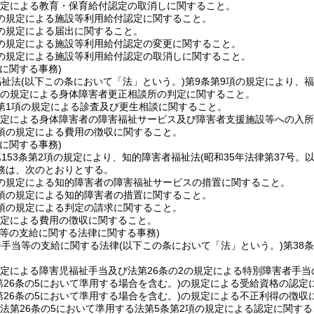
規定による教育・保育給付認定の取消しに関すること。
5の規定による施設等利用給付認定に関すること。
7の規定による届出に関すること。
8の規定による施設等利用給付認定の変更に関すること。
9の規定による施設等利用給付認定の取消しに関すること。
に関する事務)
福祉法
(以下この条において「法」という。)
第9条第9項の規定により、
項の規定による身体障害者更正相談所の判定に関すること。
2第1項の規定による診査及び更生相談に関すること。
規定による身体障害者の障害福祉サービス及び障害者支援施設等への入
1項の規定による費用の徴収に関すること。
に関する事務)
153条第2項の規定により、知的障害者福祉法
(昭和35年法律第37号
務は、次のとおりとする。
4の規定による知的障害者の障害福祉サービスの措置に関すること。
1項の規定による知的障害者の措置に関すること。
2項の規定による判定の請求に関すること。
規定による費用の徴収に関すること。
当等の支給に関する法律に関する事務)
養手当等の支給に関する法律
(以下この条において「法」という。)
第38
規定による障害児福祉手当及び法第26条の2の規定による特別障害者手
第26条の5において準用する場合を含む。)
の規定による受給資格の認定
第26条の5において準用する場合を含む。)
の規定による不正利得の徴収
は法第26条の5において準用する法第5条第2項の規定による認定に関す