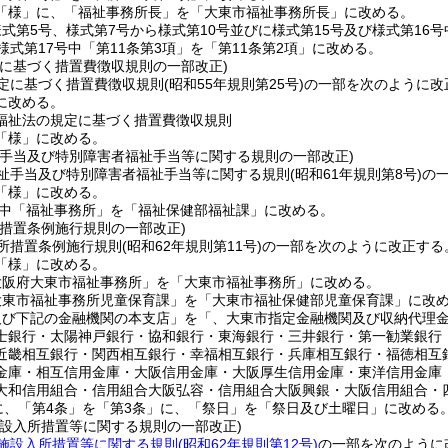
「様」に、「福祉事務所長」を「大東市福祉事務所長」に改める。
様式第5号、様式第7号から様式第10号並びに様式第15号及び様式第
様式第17号中「第11条第3項」を「第11条第2項」に改める。
定に基づく措置費徴収規則の一部改正)
定に基づく措置費徴収規則
(昭和55年規則第25号)
の一部を次のように改
に改める。
福祉法の規定に基づく措置費徴収規則
「様」に改める。
祉手当及び特別障害者福祉手当等に関する規則の一部改正)
祉手当及び特別障害者福祉手当等に関する規則
(昭和61年規則第8号)
の
「様」に改める。
中「福祉事務所」を「福祉保健部福祉課」に改める。
所措置条例施行規則の一部改正)
所措置条例施行規則
(昭和62年規則第11号)
の一部を次のように改正する
「様」に改める。
大阪府大東市福祉事務所」を「大東市福祉事務所」に改める。
大東市福祉事務所児童保育課」を「大東市福祉保健部児童保育課」に改め、
及び下記の金融機関の本支店」を「、大東市指定金融機関及び収納代理
士銀行・太陽神戸銀行・協和銀行・東海銀行・三井銀行・第一勧業銀行
近畿相互銀行・関西相互銀行・幸福相互銀行・兵庫相互銀行・福徳相互
金庫・相互信用金庫・大阪信用金庫・大阪厚生信用金庫・東洋信用金庫
大和信用組合・信用組合大阪弘容・信用組合大阪興銀・大阪信用組合・四
」に、「第4条」を「第3条」に、「祭日」を「祭日及び土曜日」に改める
施設入所措置等に関する規則の一部改正)
施設入所措置等に関する規則
(昭和62年規則第12号)
の一部を次のように