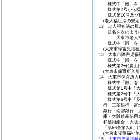
様式中「殿」を
様式第2号から
様式第16号及び
(老人福祉法の規
12
老人福祉法の規
題名を次のよう
大東市老人
様式中「殿」を
(大東市障害児福
13
大東市障害児福
様式中「殿」を
様式第2号
(裏面)
(大東市保育所入
14
大東市保育所入
様式中「殿」を
様式第1号中「
様式第2号中「
様式第6号中「
行・三菱銀行・富
銀行・南都銀行・
庫・大阪殖産信用
和信用組合・大阪
「第56条第2項
(大東市児童福祉
15
大東市児童福祉