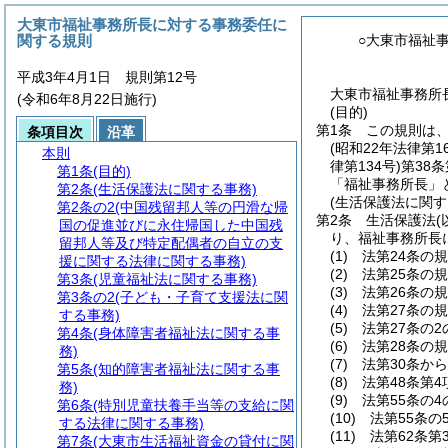
大東市福祉事務所長に対する事務委任に
関する規則
○大東市福祉
平成3年4月1日 規則第12号
大東市福祉事務所長
(令和6年8月22日施行)
(目的)
第1条
この規則は
条項目次
沿革
(昭和22年法律第16
本則
律第134号)
第38
第1条
(目的)
「福祉事務所長」
第2条
(生活保護法に関する事務)
(生活保護法に関す
第2条の2
(中国残留邦人等の円滑な帰
第2条
生活保護法
国の促進並びに永住帰国した中国残
り、福祉事務所長
留邦人等及び特定配偶者の自立の支
(1)
法第24条の
援に関する法律に関する事務)
(2)
法第25条の
第3条
(児童福祉法に関する事務)
(3)
法第26条の
第3条の2
(子ども・子育て支援法に関
(4)
法第27条の
する事務)
(5)
法第27条の
第4条
(身体障害者福祉法に関する事
(6)
法第28条の
務)
(7)
法第30条か
第5条
(知的障害者福祉法に関する事
(8)
法第48条第
務)
(9)
法第55条の
第6条
(特別児童扶養手当等の支給に関
(10)
法第55条
する法律に関する事務)
(11)
法第62条
第7条
(大東市生活福祉資金の貸付に関