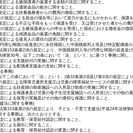
の規定による被保護者の返還する金額の決定に関すること。
の規定による遺留金品の処分に関すること。
の規定による扶養義務者からの費用の徴収に関すること。
の2の規定による急迫の場合等において資力があるにもかかわらず、保護
の規定による不正な手段をもって保護を受け、又は受けさせた者からの費
の2の規定による被保護者からの申出を受理した場合における徴収金の徴
の規定による保護金品の返還の免除に関すること。
の規定による後見人の選任の請求に関すること。
の円滑な帰国の促進並びに永住帰国した中国残留邦人等及び特定配偶者の
法第153条第2項の規定により、中国残留邦人等の円滑な帰国の促進並
年法律第30号。以下この条において「法」という。)
に基づく事務に関し、
規定による支援給付の実施に関すること。
規定による配偶者支援金の支給に関すること。
る事務)
(以下この条において「法」という。)
第32条第2項及び第3項の規定に
6の規定による障害児通所支援又は児童の障害福祉サービスの措置に関す
規定による妊産婦の助産施設への入所及び助産の実施に関すること。
規定による保護者及び児童の母子生活支援施設への入所並びにその他の
規定による保育の実施及びその他の適切な保護に関すること。
援法に関する事務)
法第153条第2項の規定により、子ども・子育て支援法
(平成24年法律
任する事務は、次のとおりとする。
規定による教育・保育給付認定に関すること。
規定による届出に関すること。
規定による教育・保育給付認定の変更に関すること。