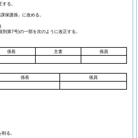
正する。
務課保護係」に改める。
)
規則第7号)
の一部を次のように改正する。
係長
主査
係員
係長
係員
を削る。