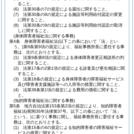
ること。
(6)
法第30条の7の規定による届出に関すること。
(7)
法第30条の8の規定による施設等利用給付認定の変更
に関すること。
(8)
法第30条の9の規定による施設等利用給付認定の取消
しに関すること。
(身体障害者福祉法に関する事務)
第4条
身体障害者福祉法
(以下この条において「法」とい
う。)
第9条第9項の規定により、福祉事務所長に委任する事
務は、次のとおりとする。
(1)
法第9条第8項の規定による身体障害者更正相談所の判
定に関すること。
(2)
法第17条の2第1項の規定による診査及び更生相談に関
すること。
(3)
法第18条の規定による身体障害者の障害福祉サービス
及び障害者支援施設等への入所等の措置に関すること。
(4)
法第38条第1項の規定による費用の徴収に関するこ
と。
(知的障害者福祉法に関する事務)
第5条
地方自治法第153条第2項の規定により、知的障害者
福祉法
(昭和35年法律第37号。以下この条において「法」
という。)
に基づく事務に関し、福祉事務所長に委任する事
務は、次のとおりとする。
(1)
法第15条の4の規定による知的障害者の障害福祉サー
ビスの措置に関すること。