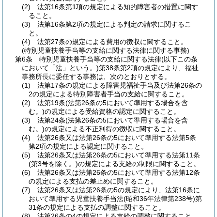
(2)
法第16条第1項の規定による知的障害者の措置に関す
ること。
(3)
法第16条第2項の規定による判定の請求に関するこ
と。
(4)
法第27条の規定による費用の徴収に関すること。
(特別児童扶養手当等の支給に関する法律に関する事務)
第6条
特別児童扶養手当等の支給に関する法律
(以下この条
において「法」という。)
第38条第2項の規定により、福祉
事務所長に委任する事務は、次のとおりとする。
(1)
法第17条の規定による障害児福祉手当及び法第26条の
2の規定による特別障害者手当の支給に関すること。
(2)
法第19条
(法第26条の5において準用する場合を含
む。)
の規定による受給資格の認定に関すること。
(3)
法第24条
(法第26条の5において準用する場合を含
む。)
の規定による不正利得の徴収に関すること。
(4)
法第26条又は法第26条の5において準用する法第5条
第2項の規定による認定に関すること。
(5)
法第26条又は法第26条の5において準用する法第11条
(第3号を除く。)
の規定による支給の制限に関すること。
(6)
法第26条又は法第26条の5において準用する法第12条
の規定による支払の差止めに関すること。
(7)
法第26条又は法第26条の5の規定により、法第16条に
おいて準用する児童扶養手当法
(昭和36年法律第238号)
第
31条の規定による支払の調整に関すること。
(8)
法第26条の4の規定による支給の調整に関すること。