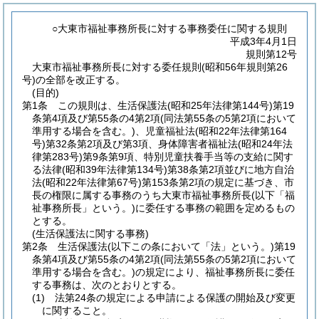
○大東市福祉事務所長に対する事務委任に関する規則
平成3年4月1日
規則第12号
大東市福祉事務所長に対する委任規則(昭和56年規則第26
号)の全部を改正する。
(目的)
第1条
この規則は、生活保護法
(昭和25年法律第144号)
第19
条第4項及び第55条の4第2項
(同法第55条の5第2項において
準用する場合を含む。)
、児童福祉法
(昭和22年法律第164
号)
第32条第2項及び第3項、身体障害者福祉法
(昭和24年法
律第283号)
第9条第9項、特別児童扶養手当等の支給に関す
る法律
(昭和39年法律第134号)
第38条第2項並びに地方自治
法
(昭和22年法律第67号)
第153条第2項の規定に基づき、市
長の権限に属する事務のうち大東市福祉事務所長
(以下「福
祉事務所長」という。)
に委任する事務の範囲を定めるもの
とする。
(生活保護法に関する事務)
第2条
生活保護法
(以下この条において「法」という。)
第19
条第4項及び第55条の4第2項
(同法第55条の5第2項において
準用する場合を含む。)
の規定により、福祉事務所長に委任
する事務は、次のとおりとする。
(1)
法第24条の規定による申請による保護の開始及び変更
に関すること。