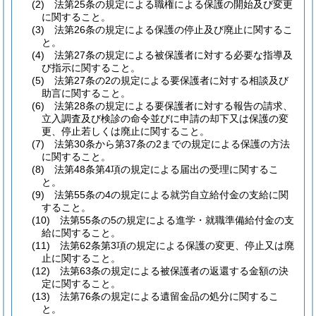
(2)
法第25条の規定による職権による保護の開始及び変更
に関すること。
(3)
法第26条の規定による保護の停止及び廃止に関するこ
と。
(4)
法第27条の規定による被保護者に対する必要な指導及
び指示に関すること。
(5)
法第27条の2の規定による要保護者に対する相談及び
助言に関すること。
(6)
法第28条の規定による要保護者に対する報告の請求、
立入調査及び検診の命令並びに申請の却下又は保護の変
更、停止若しくは廃止に関すること。
(7)
法第30条から第37条の2までの規定による保護の方法
に関すること。
(8)
法第48条第4項の規定による届出の受理に関するこ
と。
(9)
法第55条の4の規定による就労自立給付金の支給に関
すること。
(10)
法第55条の5の規定による進学・就職準備給付金の支
給に関すること。
(11)
法第62条第3項の規定による保護の変更、停止又は廃
止に関すること。
(12)
法第63条の規定による被保護者の返還する金額の決
定に関すること。
(13)
法第76条の規定による遺留金品の処分に関するこ
と。