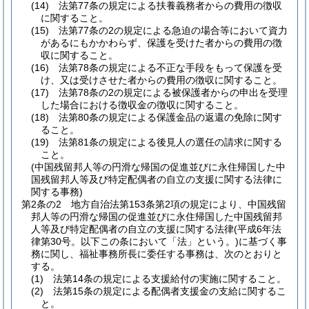
(14)
法第77条の規定による扶養義務者からの費用の徴収
に関すること。
(15)
法第77条の2の規定による急迫の場合等において資力
があるにもかかわらず、保護を受けた者からの費用の徴
収に関すること。
(16)
法第78条の規定による不正な手段をもって保護を受
け、又は受けさせた者からの費用の徴収に関すること。
(17)
法第78条の2の規定による被保護者からの申出を受理
した場合における徴収金の徴収に関すること。
(18)
法第80条の規定による保護金品の返還の免除に関す
ること。
(19)
法第81条の規定による後見人の選任の請求に関する
こと。
(中国残留邦人等の円滑な帰国の促進並びに永住帰国した中
国残留邦人等及び特定配偶者の自立の支援に関する法律に
関する事務)
第2条の2
地方自治法第153条第2項の規定により、中国残留
邦人等の円滑な帰国の促進並びに永住帰国した中国残留邦
人等及び特定配偶者の自立の支援に関する法律
(平成6年法
律第30号。以下この条において「法」という。)
に基づく事
務に関し、福祉事務所長に委任する事務は、次のとおりと
する。
(1)
法第14条の規定による支援給付の実施に関すること。
(2)
法第15条の規定による配偶者支援金の支給に関するこ
と。