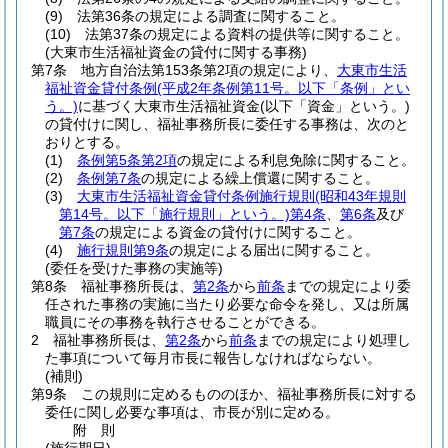
(9)
法第36条の規定による調査に関すること。
(10)
法第37条の規定による資料の提供等に関すること。
(大東市生活福祉資金の貸付に関する事務)
第7条
地方自治法第153条第2項の規定により、
大東市生活
福祉資金貸付条例
(平成2年条例第11号。以下「条例」とい
う。)
に基づく大東市生活福祉資金
(以下「資金」という。)
の貸付けに関し、福祉事務所長に委任する事務は、次のと
おりとする。
(1)
条例第5条第2項
の規定による利息免除に関すること。
(2)
条例第7条
の規定による繰上償還に関すること。
(3)
大東市生活福祉資金貸付条例施行規則
(昭和43年規則
第14号。以下「施行規則」という。)
第4条
、
第6条
及び
第7条
の規定による資金の貸付けに関すること。
(4)
施行規則第9条
の規定による届出に関すること。
(委任を受けた事務の実施等)
第8条
福祉事務所長は、
第2条
から
前条
までの規定により委
任された事務の実施に当たり必要な命令を発し、又は所属
職員にその事務を執行させることができる。
2
福祉事務所長は、
第2条
から
前条
までの規定により処理し
た事項について毎月市長に報告しなければならない。
(補則)
第9条
この規則に定めるもののほか、福祉事務所長に対する
委任に関し必要な事項は、市長が別に定める。
附
則