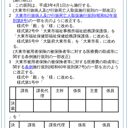
(施行期日)
1
この規則は、平成3年4月1日から施行する。
(大東市行旅病人及び行旅死亡人取扱施行規則の一部改正)
2
大東市行旅病人及び行旅死亡人取扱施行規則
(昭和62年規
則第8号)
の一部を次のように改正する。
様式中「殿」を「様」に改める。
様式第2号中「大東市福祉事務所福祉総務課保護係」を
「大東市福祉保健部福祉保健総務課保護係」に改める。
様式第5号中「大阪府大東市長」を「大東市長」に改め
る。
(大東市被用者保険の被保険者等に対する医療費の助成等に
関する条例施行規則の一部改正)
3
大東市被用者保険の被保険者等に対する医療費の助成等に
関する
条例
施行規則
(昭和60年規則第7号)
の一部を次のよう
に改正する。
様式中「殿」を「様」に改める。
様式第1号中「
課長
課長代
主幹
係長
主査
係員
理
決
裁
」を「
決
課長
課長代理
係長
係員