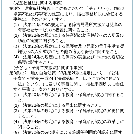
(児童福祉法に関する事務)
第3条
児童福祉法
(以下この条において「法」という。)
第32
条第2項及び第3項の規定により、福祉事務所長に委任する
事務は、次のとおりとする。
(1)
法第21条の6の規定による障害児通所支援又は児童の
障害福祉サービスの措置に関すること。
(2)
法第22条の規定による妊産婦の助産施設への入所及び
助産の実施に関すること。
(3)
法第23条の規定による保護者及び児童の母子生活支援
施設への入所並びにその他の適切な保護に関すること。
(4)
法第24条の規定による保育の実施及びその他の適切な
保護に関すること。
(子ども・子育て支援法に関する事務)
第3条の2
地方自治法第153条第2項の規定により、子ども・
子育て支援法
(平成24年法律第65号。以下この条において
「法」という。)
に基づく事務に関し、福祉事務所長に委任
する事務は、次のとおりとする。
(1)
法第20条の規定による教育・保育給付認定に関するこ
と。
(2)
法第22条の規定による届出に関すること。
(3)
法第23条の規定による教育・保育給付認定の変更に関
すること。
(4)
法第24条の規定による教育・保育給付認定の取消しに
関すること。
(5)
法第30条の5の規定による施設等利用給付認定に関す