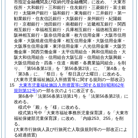
市指定金融機関及び収納代理金融機関」に改め、「大東市
役所・大和銀行・三和銀行・住友銀行・三菱銀行・富士銀
行・太陽神戸銀行・協和銀行・東海銀行・三井銀行・第一
勧業銀行・住友信託銀行・大阪銀行・泉州銀行・紀陽銀
行・京都銀行・池田銀行・南都銀行・近畿相互銀行・関西
相互銀行・幸福相互銀行・兵庫相互銀行・福徳相互銀行・
阪神相互銀行・阪奈信用金庫・枚方信用金庫・大阪市信用
金庫・大阪殖産信用金庫・相互信用金庫・大阪信用金庫・
大阪厚生信用金庫・東洋信用金庫・八光信用金庫・大阪労
働金庫・関西労働金庫・太平信用組合・興和信用組合・大
阪大和信用組合・信用組合大阪弘容・信用組合大阪興銀・
大阪信用組合・四条・住道・南郷・各農業協同組合」を削
り、「第56条第1項」を「第56条第2項」に、「第4条」を
「第3条」に、「祭日」を「祭日及び土曜日」に改める。
(大東市児童福祉施設入所措置等に関する規則の一部改正)
15
大東市児童福祉施設入所措置等に関する規則
(昭和62年
規則第12号)
の一部を次のように改正する。
第6条中「法第56条第1項第1号」を「法第56条第2項」に
改める。
様式中「殿」を「様」に改める。
様式第1号中「大東市福祉事務所児童保育課」を「大東市
福祉保健部児童保育課」に改め、「内線253、255」を削
る。
(大東市行旅病人及び行旅死亡人取扱規則等の一部改正によ
る経過措置)