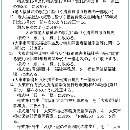
様式第16号及び様式第17号中「第11条第3項」を「第11
条第2項」に改める。
(老人福祉法の規定に基づく措置費徴収規則の一部改正)
12
老人福祉法の規定に基づく措置費徴収規則
(昭和55年規
則第25号)
の一部を次のように改正する。
題名を次のように改める。
大東市老人福祉法の規定に基づく措置費徴収規則
様式中「殿」を「様」に改める。
(大東市障害児福祉手当及び特別障害者福祉手当等に関する
規則の一部改正)
13
大東市障害児福祉手当及び特別障害者福祉手当等に関す
る規則
(昭和61年規則第8号)
の一部を次のように改正する。
様式中「殿」を「様」に改める。
様式第2号
(裏面)
中「福祉事務所」を「福祉保健部福祉
課」に改める。
(大東市保育所入所措置条例施行規則の一部改正)
14
大東市保育所入所措置条例施行規則
(昭和62年規則第11
号)
の一部を次のように改正する。
様式中「殿」を「様」に改める。
様式第1号中「大阪府大東市福祉事務所」を「大東市福祉
事務所」に改める。
様式第2号中「大東市福祉事務所児童保育課」を「大東市
福祉保健部児童保育課」に改め、「内線253・255」を削
る。
様式第6号中「及び下記の金融機関の本支店」を「、大東