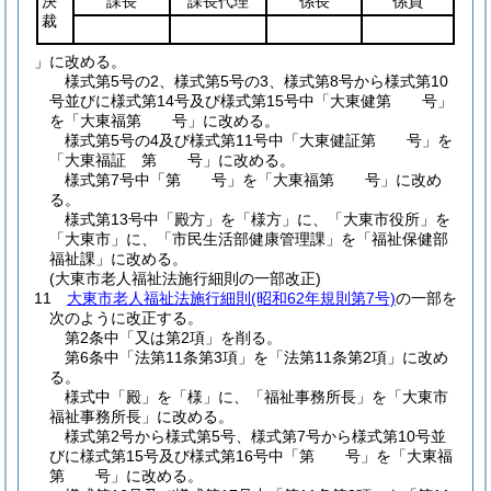
決
課長
課長代理
係長
係員
裁
」に改める。
様式第5号の2、様式第5号の3、様式第8号から様式第10
号並びに様式第14号及び様式第15号中「大東健第 号」
を「大東福第 号」に改める。
様式第5号の4及び様式第11号中「大東健証第 号」を
「大東福証 第 号」に改める。
様式第7号中「第 号」を「大東福第 号」に改め
る。
様式第13号中「殿方」を「様方」に、「大東市役所」を
「大東市」に、「市民生活部健康管理課」を「福祉保健部
福祉課」に改める。
(大東市老人福祉法施行細則の一部改正)
11
大東市老人福祉法施行細則
(昭和62年規則第7号)
の一部を
次のように改正する。
第2条中「又は第2項」を削る。
第6条中「法第11条第3項」を「法第11条第2項」に改め
る。
様式中「殿」を「様」に、「福祉事務所長」を「大東市
福祉事務所長」に改める。
様式第2号から様式第5号、様式第7号から様式第10号並
びに様式第15号及び様式第16号中「第 号」を「大東福
第 号」に改める。