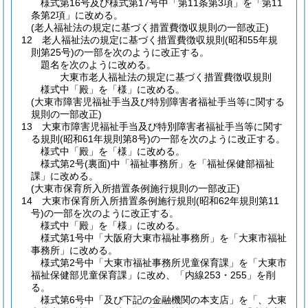
様式第16号及び様式第17号中「第11条第3項」を「第11
条第2項」に改める。
(老人福祉法の規定に基づく措置費徴収規則の一部改正)
12
老人福祉法の規定に基づく措置費徴収規則
(昭和55年規
則第25号)
の一部を次のように改正する。
題名を次のように改める。
大東市老人福祉法の規定に基づく措置費徴収規則
様式中「殿」を「様」に改める。
(大東市障害児福祉手当及び特別障害者福祉手当等に関する
規則の一部改正)
13
大東市障害児福祉手当及び特別障害者福祉手当等に関す
る規則
(昭和61年規則第8号)
の一部を次のように改正する。
様式中「殿」を「様」に改める。
様式第2号
(裏面)
中「福祉事務所」を「福祉保健部福祉
課」に改める。
(大東市保育所入所措置条例施行規則の一部改正)
14
大東市保育所入所措置条例施行規則
(昭和62年規則第11
号)
の一部を次のように改正する。
様式中「殿」を「様」に改める。
様式第1号中「大阪府大東市福祉事務所」を「大東市福祉
事務所」に改める。
様式第2号中「大東市福祉事務所児童保育課」を「大東市
福祉保健部児童保育課」に改め、「内線253・255」を削
る。
様式第6号中「及び下記の金融機関の本支店」を「、大東