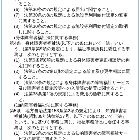
ること。
(6)
法第30条の7の規定による届出に関すること。
(7)
法第30条の8の規定による施設等利用給付認定の変更
に関すること。
(8)
法第30条の9の規定による施設等利用給付認定の取消
しに関すること。
(身体障害者福祉法に関する事務)
第4条
身体障害者福祉法
(以下この条において「法」とい
う。)
第9条第9項の規定により、福祉事務所長に委任する事
務は、次のとおりとする。
(1)
法第9条第8項の規定による身体障害者更正相談所の判
定に関すること。
(2)
法第17条の2第1項の規定による診査及び更生相談に関
すること。
(3)
法第18条の規定による身体障害者の障害福祉サービス
及び障害者支援施設等への入所等の措置に関すること。
(4)
法第38条第1項の規定による費用の徴収に関するこ
と。
(知的障害者福祉法に関する事務)
第5条
地方自治法第153条第2項の規定により、知的障害者
福祉法
(昭和35年法律第37号。以下この条において「法」
という。)
に基づく事務に関し、福祉事務所長に委任する事
務は、次のとおりとする。
(1)
法第15条の4の規定による知的障害者の障害福祉サー
ビスの措置に関すること。