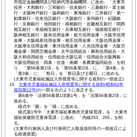
市指定金融機関及び収納代理金融機関」に改め、「大東市
役所・大和銀行・三和銀行・住友銀行・三菱銀行・富士銀
行・太陽神戸銀行・協和銀行・東海銀行・三井銀行・第一
勧業銀行・住友信託銀行・大阪銀行・泉州銀行・紀陽銀
行・京都銀行・池田銀行・南都銀行・近畿相互銀行・関西
相互銀行・幸福相互銀行・兵庫相互銀行・福徳相互銀行・
阪神相互銀行・阪奈信用金庫・枚方信用金庫・大阪市信用
金庫・大阪殖産信用金庫・相互信用金庫・大阪信用金庫・
大阪厚生信用金庫・東洋信用金庫・八光信用金庫・大阪労
働金庫・関西労働金庫・太平信用組合・興和信用組合・大
阪大和信用組合・信用組合大阪弘容・信用組合大阪興銀・
大阪信用組合・四条・住道・南郷・各農業協同組合」を削
り、「第56条第1項」を「第56条第2項」に、「第4条」を
「第3条」に、「祭日」を「祭日及び土曜日」に改める。
(大東市児童福祉施設入所措置等に関する規則の一部改正)
15
大東市児童福祉施設入所措置等に関する規則
(昭和62年
規則第12号)
の一部を次のように改正する。
第6条中「法第56条第1項第1号」を「法第56条第2項」に
改める。
様式中「殿」を「様」に改める。
様式第1号中「大東市福祉事務所児童保育課」を「大東市
福祉保健部児童保育課」に改め、「内線253、255」を削
る。
(大東市行旅病人及び行旅死亡人取扱規則等の一部改正によ
る経過措置)