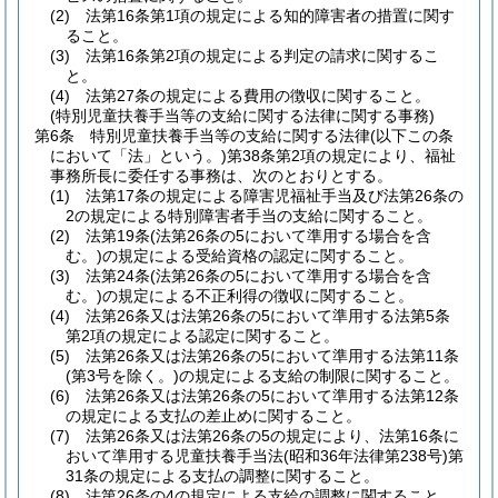
(2)
法第16条第1項の規定による知的障害者の措置に関す
ること。
(3)
法第16条第2項の規定による判定の請求に関するこ
と。
(4)
法第27条の規定による費用の徴収に関すること。
(特別児童扶養手当等の支給に関する法律に関する事務)
第6条
特別児童扶養手当等の支給に関する法律
(以下この条
において「法」という。)
第38条第2項の規定により、福祉
事務所長に委任する事務は、次のとおりとする。
(1)
法第17条の規定による障害児福祉手当及び法第26条の
2の規定による特別障害者手当の支給に関すること。
(2)
法第19条
(法第26条の5において準用する場合を含
む。)
の規定による受給資格の認定に関すること。
(3)
法第24条
(法第26条の5において準用する場合を含
む。)
の規定による不正利得の徴収に関すること。
(4)
法第26条又は法第26条の5において準用する法第5条
第2項の規定による認定に関すること。
(5)
法第26条又は法第26条の5において準用する法第11条
(第3号を除く。)
の規定による支給の制限に関すること。
(6)
法第26条又は法第26条の5において準用する法第12条
の規定による支払の差止めに関すること。
(7)
法第26条又は法第26条の5の規定により、法第16条に
おいて準用する児童扶養手当法
(昭和36年法律第238号)
第
31条の規定による支払の調整に関すること。
(8)
法第26条の4の規定による支給の調整に関すること。