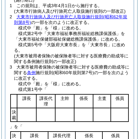
(施行期日)
1
この規則は、平成3年4月1日から施行する。
(大東市行旅病人及び行旅死亡人取扱施行規則の一部改正)
2
大東市行旅病人及び行旅死亡人取扱施行規則
(昭和62年規
則第8号)
の一部を次のように改正する。
様式中「殿」を「様」に改める。
様式第2号中「大東市福祉事務所福祉総務課保護係」を
「大東市福祉保健部福祉保健総務課保護係」に改める。
様式第5号中「大阪府大東市長」を「大東市長」に改め
る。
(大東市被用者保険の被保険者等に対する医療費の助成等に
関する条例施行規則の一部改正)
3
大東市被用者保険の被保険者等に対する医療費の助成等に
関する
条例
施行規則
(昭和60年規則第7号)
の一部を次のよう
に改正する。
様式中「殿」を「様」に改める。
様式第1号中「
課長
課長代
主幹
係長
主査
係員
理
決
裁
」を「
決
課長
課長代理
係長
係員