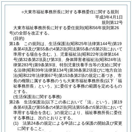
○大東市福祉事務所長に対する事務委任に関する規則
平成3年4月1日
規則第12号
大東市福祉事務所長に対する委任規則(昭和56年規則第26
号)の全部を改正する。
(目的)
第1条
この規則は、生活保護法
(昭和25年法律第144号)
第19
条第4項及び第55条の4第2項
(同法第55条の5第2項において
準用する場合を含む。)
、児童福祉法
(昭和22年法律第164
号)
第32条第2項及び第3項、身体障害者福祉法
(昭和24年法
律第283号)
第9条第9項、特別児童扶養手当等の支給に関す
る法律
(昭和39年法律第134号)
第38条第2項並びに地方自治
法
(昭和22年法律第67号)
第153条第2項の規定に基づき、市
長の権限に属する事務のうち大東市福祉事務所長
(以下「福
祉事務所長」という。)
に委任する事務の範囲を定めるもの
とする。
(生活保護法に関する事務)
第2条
生活保護法
(以下この条において「法」という。)
第19
条第4項及び第55条の4第2項
(同法第55条の5第2項において
準用する場合を含む。)
の規定により、福祉事務所長に委任
する事務は、次のとおりとする。
(1)
法第24条の規定による申請による保護の開始及び変更
に関すること。