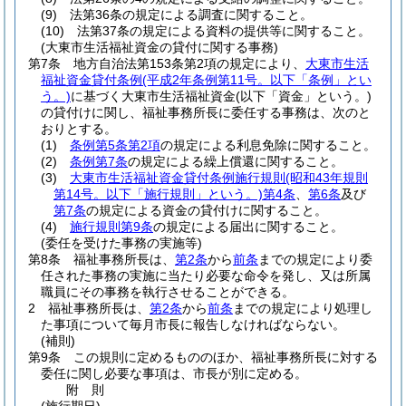
(9)
法第36条の規定による調査に関すること。
(10)
法第37条の規定による資料の提供等に関すること。
(大東市生活福祉資金の貸付に関する事務)
第7条
地方自治法第153条第2項の規定により、
大東市生活
福祉資金貸付条例
(平成2年条例第11号。以下「条例」とい
う。)
に基づく大東市生活福祉資金
(以下「資金」という。)
の貸付けに関し、福祉事務所長に委任する事務は、次のと
おりとする。
(1)
条例第5条第2項
の規定による利息免除に関すること。
(2)
条例第7条
の規定による繰上償還に関すること。
(3)
大東市生活福祉資金貸付条例施行規則
(昭和43年規則
第14号。以下「施行規則」という。)
第4条
、
第6条
及び
第7条
の規定による資金の貸付けに関すること。
(4)
施行規則第9条
の規定による届出に関すること。
(委任を受けた事務の実施等)
第8条
福祉事務所長は、
第2条
から
前条
までの規定により委
任された事務の実施に当たり必要な命令を発し、又は所属
職員にその事務を執行させることができる。
2
福祉事務所長は、
第2条
から
前条
までの規定により処理し
た事項について毎月市長に報告しなければならない。
(補則)
第9条
この規則に定めるもののほか、福祉事務所長に対する
委任に関し必要な事項は、市長が別に定める。
附
則