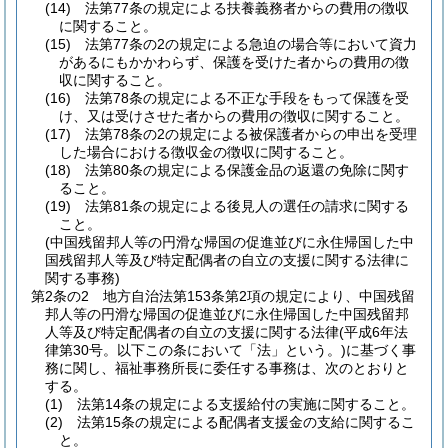
(14)
法第77条の規定による扶養義務者からの費用の徴収
に関すること。
(15)
法第77条の2の規定による急迫の場合等において資力
があるにもかかわらず、保護を受けた者からの費用の徴
収に関すること。
(16)
法第78条の規定による不正な手段をもって保護を受
け、又は受けさせた者からの費用の徴収に関すること。
(17)
法第78条の2の規定による被保護者からの申出を受理
した場合における徴収金の徴収に関すること。
(18)
法第80条の規定による保護金品の返還の免除に関す
ること。
(19)
法第81条の規定による後見人の選任の請求に関する
こと。
(中国残留邦人等の円滑な帰国の促進並びに永住帰国した中
国残留邦人等及び特定配偶者の自立の支援に関する法律に
関する事務)
第2条の2
地方自治法第153条第2項の規定により、中国残留
邦人等の円滑な帰国の促進並びに永住帰国した中国残留邦
人等及び特定配偶者の自立の支援に関する法律
(平成6年法
律第30号。以下この条において「法」という。)
に基づく事
務に関し、福祉事務所長に委任する事務は、次のとおりと
する。
(1)
法第14条の規定による支援給付の実施に関すること。
(2)
法第15条の規定による配偶者支援金の支給に関するこ
と。