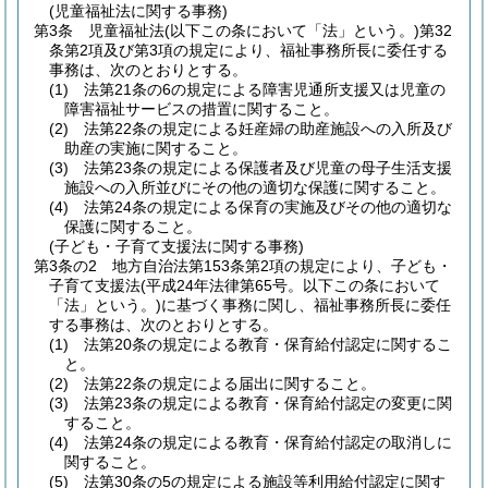
(児童福祉法に関する事務)
第3条
児童福祉法
(以下この条において「法」という。)
第32
条第2項及び第3項の規定により、福祉事務所長に委任する
事務は、次のとおりとする。
(1)
法第21条の6の規定による障害児通所支援又は児童の
障害福祉サービスの措置に関すること。
(2)
法第22条の規定による妊産婦の助産施設への入所及び
助産の実施に関すること。
(3)
法第23条の規定による保護者及び児童の母子生活支援
施設への入所並びにその他の適切な保護に関すること。
(4)
法第24条の規定による保育の実施及びその他の適切な
保護に関すること。
(子ども・子育て支援法に関する事務)
第3条の2
地方自治法第153条第2項の規定により、子ども・
子育て支援法
(平成24年法律第65号。以下この条において
「法」という。)
に基づく事務に関し、福祉事務所長に委任
する事務は、次のとおりとする。
(1)
法第20条の規定による教育・保育給付認定に関するこ
と。
(2)
法第22条の規定による届出に関すること。
(3)
法第23条の規定による教育・保育給付認定の変更に関
すること。
(4)
法第24条の規定による教育・保育給付認定の取消しに
関すること。
(5)
法第30条の5の規定による施設等利用給付認定に関す