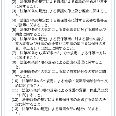
(2)
法第25条の規定による職権による保護の開始及び変更
に関すること。
(3)
法第26条の規定による保護の停止及び廃止に関するこ
と。
(4)
法第27条の規定による被保護者に対する必要な指導及
び指示に関すること。
(5)
法第27条の2の規定による要保護者に対する相談及び
助言に関すること。
(6)
法第28条の規定による要保護者に対する報告の請求、
立入調査及び検診の命令並びに申請の却下又は保護の変
更、停止若しくは廃止に関すること。
(7)
法第30条から第37条の2までの規定による保護の方法
に関すること。
(8)
法第48条第4項の規定による届出の受理に関するこ
と。
(9)
法第55条の4の規定による就労自立給付金の支給に関
すること。
(10)
法第55条の5の規定による進学・就職準備給付金の支
給に関すること。
(11)
法第62条第3項の規定による保護の変更、停止又は廃
止に関すること。
(12)
法第63条の規定による被保護者の返還する金額の決
定に関すること。
(13)
法第76条の規定による遺留金品の処分に関するこ
と。