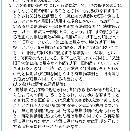
は、なお従前の例による。
3
この条例の施行後にした行為に対して、他の条例の規定に
よりなお従前の例によることとされ、なお効力を有するこ
ととされ又は改正前若しくは廃止前の条例の規定の例によ
ることとされる罰則を適用する場合において、当該罰則に
定める刑に刑法等の一部を改正する法律
(令和4年法律第67
号。以下「刑法等一部改正法」という。)
第2条の規定によ
る改正前の刑法
(明治40年法律第45号。以下この項におい
て「旧刑法」という。)
第12条に規定する懲役
(以下「懲
役」という。)
(有期のものに限る。以下この項において同
じ。)
、旧刑法第13条に規定する禁錮
(以下「禁錮」とい
う。)
(有期のものに限る。以下この項において同じ。)
又は
旧刑法第16条に規定する拘留
(以下「旧拘留」という。)
が
含まれるときは、当該刑のうち懲役又は禁錮はそれぞれそ
の刑と長期及び短期を同じくする有期拘禁刑と、旧拘留は
長期及び短期を同じくする拘留とする。
(人の資格に関する経過措置)
4
拘禁刑又は拘留に処せられた者に係る他の条例の規定によ
りなお従前の例によることとされ、なお効力を有すること
とされ又は改正前若しくは廃止前の条例の規定の例による
こととされる人の資格に関する法令の規定の適用について
は、無期拘禁刑に処せられた者は無期禁錮に処せられた者
と、有期拘禁刑に処せられた者は刑期を同じくする有期禁
錮に処せられた者と、拘留に処せられた者は刑期を同じく
する旧拘留に処せられた者とみなす。