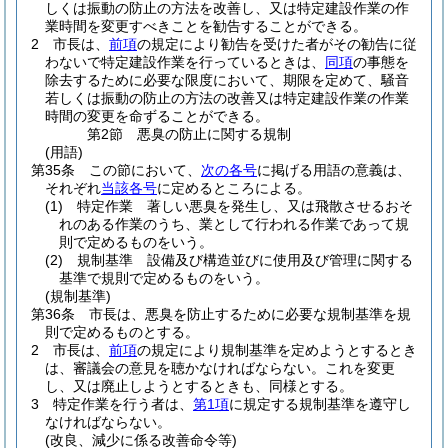
しくは振動の防止の方法を改善し、又は特定建設作業の作
業時間を変更すべきことを勧告することができる。
2
市長は、
前項
の規定により勧告を受けた者がその勧告に従
わないで特定建設作業を行っているときは、
同項
の事態を
除去するために必要な限度において、期限を定めて、騒音
若しくは振動の防止の方法の改善又は特定建設作業の作業
時間の変更を命ずることができる。
第2節
悪臭の防止に関する規制
(用語)
第35条
この節において、
次の各号
に掲げる用語の意義は、
それぞれ
当該各号
に定めるところによる。
(1)
特定作業 著しい悪臭を発生し、又は飛散させるおそ
れのある作業のうち、業として行われる作業であって規
則で定めるものをいう。
(2)
規制基準 設備及び構造並びに使用及び管理に関する
基準で規則で定めるものをいう。
(規制基準)
第36条
市長は、悪臭を防止するために必要な規制基準を規
則で定めるものとする。
2
市長は、
前項
の規定により規制基準を定めようとするとき
は、審議会の意見を聴かなければならない。
これを変更
し、又は廃止しようとするときも、同様とする。
3
特定作業を行う者は、
第1項
に規定する規制基準を遵守し
なければならない。
(改良、減少に係る改善命令等)