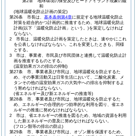
第2章
地球環境の保全及びヒートアイランド現象の緩
和
(地球温暖化防止計画の策定)
第26条
市長は、
基本条例第4章
に規定する地球温暖化防止
対策を総合的かつ計画的に推進するため、地球温暖化防止
計画
(以下「温暖化防止計画」という。)
を策定しなければ
ならない。
2
市長は、温暖化防止計画を策定したときは、速やかにこれ
を公表しなければならない。
これを変更したときも、同様
とする。
3
市は、事業者、市民及び市民団体と連携して温暖化防止計
画を推進するものとする。
(温室効果ガスの排出の抑制)
第27条
市、事業者及び市民は、地球温暖化を防止するた
め、その事業活動又は日常生活において、二酸化炭素、メ
タンその他の温室効果ガスの大気中への排出を抑制するよ
う努めなければならない。
(省エネルギー及び新エネルギーの推進等)
第28条
市、事業者及び市民は、地球温暖化を防止するた
め、エネルギーの合理的かつ効率的な利用を図り、省エネ
ルギーの推進に努めなければならない。
2
市は、省エネルギーの推進を図るため、地域の資源を利用
した新エネルギーの普及に努めなければならない。
(フロン類等の排出の防止)
第29条
市、事業者及び市民は、オゾン層を保護するため、