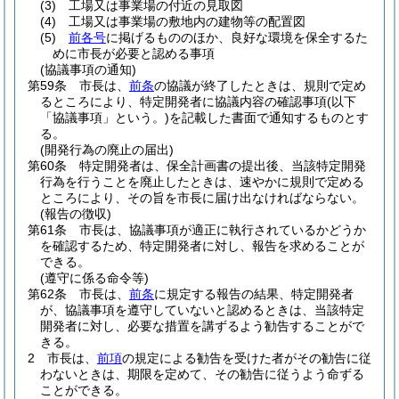
(3)
工場又は事業場の付近の見取図
(4)
工場又は事業場の敷地内の建物等の配置図
(5)
前各号
に掲げるもののほか、良好な環境を保全するた
めに市長が必要と認める事項
(協議事項の通知)
第59条
市長は、
前条
の協議が終了したときは、規則で定め
るところにより、特定開発者に協議内容の確認事項
(以下
「協議事項」という。)
を記載した書面で通知するものとす
る。
(開発行為の廃止の届出)
第60条
特定開発者は、保全計画書の提出後、当該特定開発
行為を行うことを廃止したときは、速やかに規則で定める
ところにより、その旨を市長に届け出なければならない。
(報告の徴収)
第61条
市長は、協議事項が適正に執行されているかどうか
を確認するため、特定開発者に対し、報告を求めることが
できる。
(遵守に係る命令等)
第62条
市長は、
前条
に規定する報告の結果、特定開発者
が、協議事項を遵守していないと認めるときは、当該特定
開発者に対し、必要な措置を講ずるよう勧告することがで
きる。
2
市長は、
前項
の規定による勧告を受けた者がその勧告に従
わないときは、期限を定めて、その勧告に従うよう命ずる
ことができる。