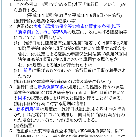
1
この条例は、規則で定める日
(以下「施行日」という。)
か
ら施行する。
(平成18年規則第31号で平成18年6月5日から施行)
(施行日前の建築物等の取扱い等)
2
改正後の
大東市環境の保全等の推進に関する条例
(以下
「新条例」という。)
第58条
の規定は、次に掲げる建築物等
については、適用しない。
(1)
施行日前に建築基準法第6条第1項若しくは第6条の2第
1項
(同法第88条第1項又は第2項において準用する場合を
含む。)
の規定による確認の申請又は同法第18条第2項
(同
法第88条第1項又は第2項において準用する場合を含
む。)
の規定による通知が行われたもの
(2)
前号
に掲げるもののほか、施行日前に工事が着手され
たもの
(施行日前の建築物等の新築又は増改築等の取扱い)
3
施行日後に
新条例第58条
の規定による協議を行うべき建
築物等の新築又は増改築等を行う者は、施行日前において
も
同条
の規定の例により市長と協議を行うことができる。
(施行日前の行為に対する罰則の適用)
4
新条例第8章
の規定は、施行日以後に罰則を科すべき行為
が行われた場合について適用し、同日前に当該行為が行わ
れた場合については、なお従前の例による。
(経過措置)
5
改正前の大東市環境保全条例
(昭和56年条例第3号。以下
「旧条例」という。)
第3章及び第4章第2節の規定は、この