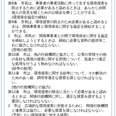
第8条
市長は、事業者の事業活動に伴って生ずる環境侵害を
防止するために必要があると認めるときは、あらかじめ関
係人の意見を聴くための公聴会を開くことができる。
(環境保全協定の締結)
第9条
市長は、環境侵害の防止のため必要があると認めると
きは、関係事業者と環境保全に関する協定を締結すること
ができる。
2
市は、市民が、関係事業者との間で環境保全に関する協定
を締結しようとするときは、締結に必要な資料の提供等こ
れに協力しなければならない。
(苦情の処理)
第10条
市は、他の行政機関と協力して、公害の苦情その他
の良好な環境の侵害に関する苦情について、迅速かつ適正
な処理を行うよう努めなければならない。
(紛争の処理)
第11条
市は、環境侵害に関する紛争について、その解決の
ためのあっ旋、調停等適正な措置を講じなければならな
い。
(他の行政機関との協力)
第12条
市は、環境侵害の除去に当たって必要があると認め
るときは、関係行政機関に対し、適正な措置を講ずるよう
要請しなければならない。
2
市は、広域的な環境侵害に対処するために、関係行政機関
と連携又は協力し、必要な措置を講じなければならない。
(予想しない環境侵害に対する措置)