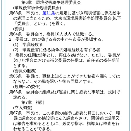
第6章
環境侵害紛争処理委員会
(環境侵害紛争処理委員会)
第63条
市長は、
第11条
の規定に基づき環境侵害に係る紛争
の処理に当たるため、大東市環境侵害紛争処理委員会
(以下
「委員会」という。)
を置く。
(委員)
第64条
委員会は、委員10人以内で組織する。
2
委員は、次に掲げる者の中から市長が委嘱する。
(1)
学識経験者
(2)
環境侵害に係る紛争の処理経験を有する者
3
委員の任期は2年とし、再任を妨げない。
ただし、委員が
欠けた場合における補欠委員の任期は、前任者の残任期間
とする。
(委員の服務)
第65条
委員は、職務上知ることができた秘密を漏らしては
ならない。
その職を退いた後も同様とする。
(規則への委任)
第66条
委員会の組織及び運営に関し必要な事項は、規則で
定める。
第7章
補則
(立入調査)
第67条
市長は、この条例の施行に必要な範囲において、職
員に調査のため施設等に立入調査をさせ、関係者に説明又
は報告を求めるとともに、必要な指示、指導又は検査を行
わせることができる。