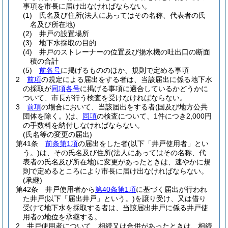
事項を市長に届け出なければならない。
(1)
氏名及び住所
(法人にあってはその名称、代表者の氏
名及び所在地)
(2)
井戸の設置場所
(3)
地下水採取の目的
(4)
井戸のストレーナーの位置及び揚水機の吐出口の断面
積の合計
(5)
前各号
に掲げるもののほか、規則で定める事項
2
前項
の規定による届出をする者は、当該届出に係る地下水
の採取が
同項各号
に掲げる事項に適合しているかどうかに
ついて、市長が行う検査を受けなければならない。
3
前項
の場合において、当該届出をする者
(国及び地方公共
団体を除く。)
は、
同項
の検査について、1件につき2,000円
の手数料を納付しなければならない。
(氏名等の変更の届出)
第41条
前条第1項
の届出をした者
(以下「井戸使用者」とい
う。)
は、その氏名及び住所
(法人にあってはその名称、代
表者の氏名及び所在地)
に変更があったときは、速やかに規
則で定めるところにより市長に届け出なければならない。
(承継)
第42条
井戸使用者から
第40条第1項
に基づく届出が行われ
た井戸
(以下「届出井戸」という。)
を譲り受け、又は借り
受けて地下水を採取する者は、当該届出井戸に係る井戸使
用者の地位を承継する。
2
井戸使用者について、相続又は合併があったときは、相続