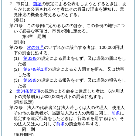
2
市長は、
前項
の規定による公表をしようとするときは、あ
らかじめ公表されるべき者にその旨及び理由を通知し、意
見陳述の機会を与えるものとする。
(委任)
第71条
この条例に定めるもののほか、この条例の施行につ
いて必要な事項は、市長が別に定める。
第8章
罰則
(罰則)
第72条
次の各号
のいずれかに該当する者は、100,000円以
下の罰金に処する。
(1)
第33条
の規定による届出をせず、又は虚偽の届出をし
た者
(2)
第67条第1項
の規定による立入調査を拒み、又は妨害
した者
(3)
第69条
の規定による報告をせず、又は虚偽の報告をし
た者
2
第34条第2項
の規定による命令に違反した者は、6か月以
下の拘禁刑又は300,000円以下の罰金に処する。
(両罰規定)
第73条
法人の代表者又は法人若しくは人の代理人、使用人
その他の従業者が、当該法人又は人の業務に関し、
前条
に
規定する違反行為をしたときは、行為者を罰するほか、そ
の法人又は人に対して
前条
の罰金刑を科する。
附
則
(施行期日)