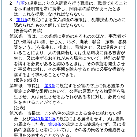
2
前項
の規定により立入調査を行う職員は、職員であること
を示す証明書を常に携帯し、関係者の請求があったとき
は、これを提示しなければならない。
3
第1項
の規定による立入調査の権限は、犯罪捜査のために
認められたものと解してはならない。
(改善等の要請)
第68条
市は、この条例に定めのあるもののほか、事業者が
ばい煙等
(ばい煙、粉じん、汚水、廃液、騒音、振動、悪臭
等をいう。)
を発生し、排出し、飛散させ、又は浸透させて
いることにより、人の健康若しくは生活環境に係る被害が
生じ、又は生ずるおそれがある場合において、特別の措置
を講ずる必要があると認めるときは、その事態を発生させ
た事業者に対し、その事態を除去するために必要な措置を
講ずるよう求めることができる。
(報告の徴収)
第69条
市長は、
第3章
に規定する公害の防止に係る施策の
実施に必要な限度において、公害の原因となる物質等を発
生させ、又は発生させるおそれがある者に対し、必要な報
告をさせることができる。
(公表)
第70条
市長は、この条例の規定による命令に従わない場
合、及び
第40条第1項
の規定による届出をせず、又は虚偽
の届出をした者、
第58条
の規定による協議をせず、又は虚
偽の協議をした者については、その者の氏名その他必要な
事項を公表することができる。