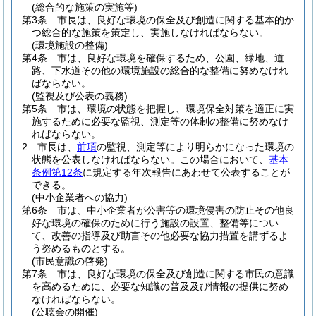
(総合的な施策の実施等)
第3条
市長は、良好な環境の保全及び創造に関する基本的か
つ総合的な施策を策定し、実施しなければならない。
(環境施設の整備)
第4条
市は、良好な環境を確保するため、公園、緑地、道
路、下水道その他の環境施設の総合的な整備に努めなけれ
ばならない。
(監視及び公表の義務)
第5条
市は、環境の状態を把握し、環境保全対策を適正に実
施するために必要な監視、測定等の体制の整備に努めなけ
ればならない。
2
市長は、
前項
の監視、測定等により明らかになった環境の
状態を公表しなければならない。
この場合において、
基本
条例第12条
に規定する年次報告にあわせて公表することが
できる。
(中小企業者への協力)
第6条
市は、中小企業者が公害等の環境侵害の防止その他良
好な環境の確保のために行う施設の設置、整備等につい
て、改善の指導及び助言その他必要な協力措置を講ずるよ
う努めるものとする。
(市民意識の啓発)
第7条
市は、良好な環境の保全及び創造に関する市民の意識
を高めるために、必要な知識の普及及び情報の提供に努め
なければならない。
(公聴会の開催)