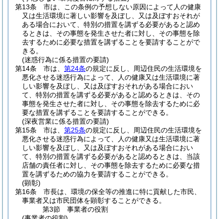
第13条
市は、この条例の予想しない原因によって人の健康
又は生活環境に著しい影響を及ぼし、又は及ぼすおそれが
ある場合において、特別の措置を講ずる必要があると認め
るときは、その事態を発生させた者に対し、その事態を除
去するために必要な措置を講ずることを要請することがで
きる。
(迷惑行為に係る措置の要請)
第14条
市は、
第24条
の規定に反し、周辺住民の生活環境を
悪化させる迷惑行為によって、人の健康又は生活環境に著
しい影響を及ぼし、又は及ぼすおそれがある場合におい
て、特別の措置を講ずる必要があると認めるときは、その
事態を発生させた者に対し、その事態を除去するために必
要な措置を講ずることを要請することができる。
(深夜営業に係る措置の要請)
第15条
市は、
第25条
の規定に反し、周辺住民の生活環境を
悪化させる迷惑行為によって、人の健康又は生活環境に著
しい影響を及ぼし、又は及ぼすおそれがある場合におい
て、特別の措置を講ずる必要があると認めるときは、当該
店舗の責任者に対し、その事態を除去するために必要な措
置を講ずるための協力を要請することができる。
(顕彰)
第16条
市長は、環境の保全等の推進に特に貢献した市民、
事業者又は市民団体を顕彰することができる。
第3節
事業者の役割
(事業者の役割)