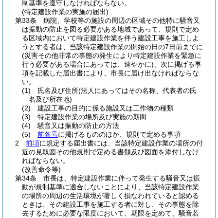
制基準を遵守しなければならない。
(特定建設作業の実施の届出)
第33条
病院、学校等の施設の周辺の区域その他特に騒音又
は振動の防止を図る必要がある地域であって、規則で定め
る区域内において特定建設作業を伴う建設工事を施工しよ
うとする者は、当該特定建設作業の開始の日の7日前までに
(災害その他非常の事態の発生により特定建設作業を緊急に
行う必要がある場合にあっては、速やかに)
、次に掲げる事
項を記載した届出書により、市長に届け出なければならな
い。
(1)
氏名及び住所
(法人にあってはその名称、代表者の氏
名及び所在地)
(2)
建設工事の目的に係る施設又は工作物の種類
(3)
特定建設作業の場所及び実施の期間
(4)
騒音又は振動の防止の方法
(5)
前各号
に掲げるもののほか、規則で定める事項
2
前項
に規定する届出書には、当該特定建設作業の場所の付
近の見取図その他規則で定める書類及び図面を添付しなけ
ればならない。
(改善命令等)
第34条
市長は、特定建設作業に伴って発生する騒音又は振
動が規制基準に適合しないことにより、当該特定建設作業
の場所の周辺の生活環境が著しく損なわれていると認める
ときは、その建設工事を施工する者に対し、その事態を除
去するために必要な限度において、期限を定めて、騒音若