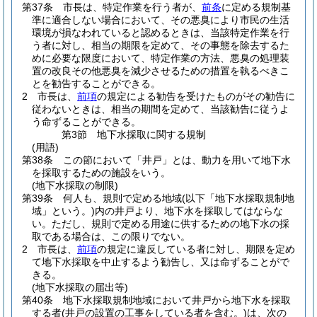
第37条
市長は、特定作業を行う者が、
前条
に定める規制基
準に適合しない場合において、その悪臭により市民の生活
環境が損なわれていると認めるときは、当該特定作業を行
う者に対し、相当の期限を定めて、その事態を除去するた
めに必要な限度において、特定作業の方法、悪臭の処理装
置の改良その他悪臭を減少させるための措置を執るべきこ
とを勧告することができる。
2
市長は、
前項
の規定による勧告を受けたものがその勧告に
従わないときは、相当の期間を定めて、当該勧告に従うよ
う命ずることができる。
第3節
地下水採取に関する規制
(用語)
第38条
この節において「井戸」とは、動力を用いて地下水
を採取するための施設をいう。
(地下水採取の制限)
第39条
何人も、規則で定める地域
(以下「地下水採取規制地
域」という。)
内の井戸より、地下水を採取してはならな
い。
ただし、規則で定める用途に供するための地下水の採
取である場合は、この限りでない。
2
市長は、
前項
の規定に違反している者に対し、期限を定め
て地下水採取を中止するよう勧告し、又は命ずることがで
きる。
(地下水採取の届出等)
第40条
地下水採取規制地域において井戸から地下水を採取
する者
(井戸の設置の工事をしている者を含む。)
は、次の