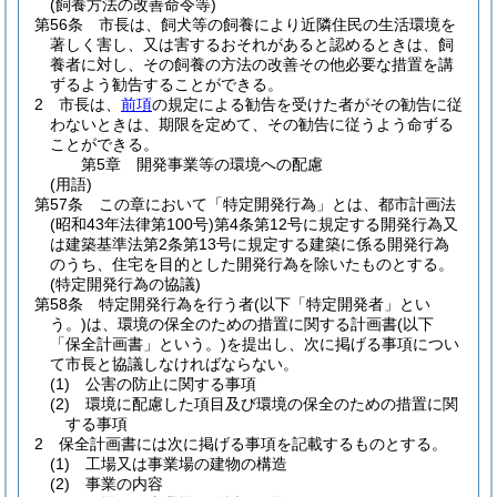
(飼養方法の改善命令等)
第56条
市長は、飼犬等の飼養により近隣住民の生活環境を
著しく害し、又は害するおそれがあると認めるときは、飼
養者に対し、その飼養の方法の改善その他必要な措置を講
ずるよう勧告することができる。
2
市長は、
前項
の規定による勧告を受けた者がその勧告に従
わないときは、期限を定めて、その勧告に従うよう命ずる
ことができる。
第5章
開発事業等の環境への配慮
(用語)
第57条
この章において「特定開発行為」とは、都市計画法
(昭和43年法律第100号)
第4条第12号に規定する開発行為又
は建築基準法第2条第13号に規定する建築に係る開発行為
のうち、住宅を目的とした開発行為を除いたものとする。
(特定開発行為の協議)
第58条
特定開発行為を行う者
(以下「特定開発者」とい
う。)
は、環境の保全のための措置に関する計画書
(以下
「保全計画書」という。)
を提出し、次に掲げる事項につい
て市長と協議しなければならない。
(1)
公害の防止に関する事項
(2)
環境に配慮した項目及び環境の保全のための措置に関
する事項
2
保全計画書には次に掲げる事項を記載するものとする。
(1)
工場又は事業場の建物の構造
(2)
事業の内容