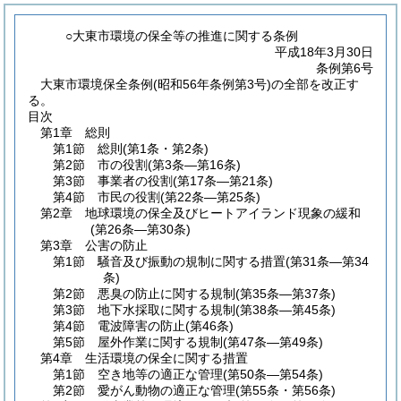
○大東市環境の保全等の推進に関する条例
平成18年3月30日
条例第6号
大東市環境保全条例(昭和56年条例第3号)の全部を改正す
る。
目次
第1章
総則
第1節
総則
(第1条・第2条)
第2節
市の役割
(第3条―第16条)
第3節
事業者の役割
(第17条―第21条)
第4節
市民の役割
(第22条―第25条)
第2章
地球環境の保全及びヒートアイランド現象の緩和
(第26条―第30条)
第3章
公害の防止
第1節
騒音及び振動の規制に関する措置
(第31条―第34
条)
第2節
悪臭の防止に関する規制
(第35条―第37条)
第3節
地下水採取に関する規制
(第38条―第45条)
第4節
電波障害の防止
(第46条)
第5節
屋外作業に関する規制
(第47条―第49条)
第4章
生活環境の保全に関する措置
第1節
空き地等の適正な管理
(第50条―第54条)
第2節
愛がん動物の適正な管理
(第55条・第56条)