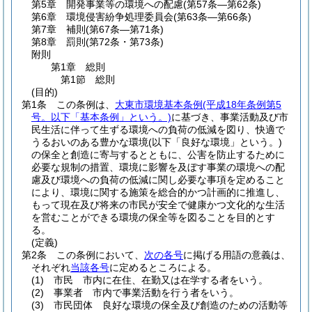
第5章
開発事業等の環境への配慮
(第57条―第62条)
第6章
環境侵害紛争処理委員会
(第63条―第66条)
第7章
補則
(第67条―第71条)
第8章
罰則
(第72条・第73条)
附則
第1章
総則
第1節
総則
(目的)
第1条
この条例は、
大東市環境基本条例
(平成18年条例第5
号。以下「基本条例」という。)
に基づき、事業活動及び市
民生活に伴って生ずる環境への負荷の低減を図り、快適で
うるおいのある豊かな環境
(以下「良好な環境」という。)
の保全と創造に寄与するとともに、公害を防止するために
必要な規制の措置、環境に影響を及ぼす事業の環境への配
慮及び環境への負荷の低減に関し必要な事項を定めること
により、環境に関する施策を総合的かつ計画的に推進し、
もって現在及び将来の市民が安全で健康かつ文化的な生活
を営むことができる環境の保全等を図ることを目的とす
る。
(定義)
第2条
この条例において、
次の各号
に掲げる用語の意義は、
それぞれ
当該各号
に定めるところによる。
(1)
市民 市内に在住、在勤又は在学する者をいう。
(2)
事業者 市内で事業活動を行う者をいう。
(3)
市民団体 良好な環境の保全及び創造のための活動等