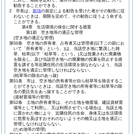
に対し、期限を定めて、屋外作業の方法等の改善について
勧告することができる。
2
市長は、
前項
の規定による勧告を受けた者がその勧告に従
わないときは、期限を定めて、その勧告に従うよう命ずる
ことができる。
第4章
生活環境の保全に関する措置
第1節
空き地等の適正な管理
(空き地の適正な管理)
第50条
空き地の所有者、占有者又は管理者
(以下この節にお
いて「所有者等」という。)
は、当該空き地に繁茂した雑
草、枯草
(以下「枯草等」という。)
又は投棄された廃棄物
を除去し、及び当該空き地への廃棄物の投棄を防止する措
置を講ずる等近隣住民の生活環境を損なわないよう、当該
空き地を適正に管理しなければならない。
(枯草等の除去のあっ旋)
第51条
市は、空き地の所有者等が自ら枯草等を除去するこ
とができないときは、当該空き地の所有者等に枯草等の除
去の委託先をあっ旋することができる。
(資材置場等の管理)
第52条
土地の所有者等は、その土地を物置場、建設資材置
場等として利用し、又は利用させている場合は、当該土地
に置かれた物により、近隣住民の生命、身体又は生活環境
に危害を及ぼすおそれのないようその物又は土地を適正に
管理しなければならない。
(ため池等の管理)