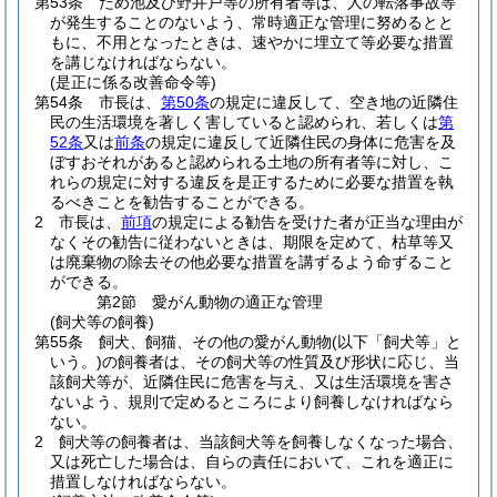
第53条
ため池及び野井戸等の所有者等は、人の転落事故等
が発生することのないよう、常時適正な管理に努めるとと
もに、不用となったときは、速やかに埋立て等必要な措置
を講じなければならない。
(是正に係る改善命令等)
第54条
市長は、
第50条
の規定に違反して、空き地の近隣住
民の生活環境を著しく害していると認められ、若しくは
第
52条
又は
前条
の規定に違反して近隣住民の身体に危害を及
ぼすおそれがあると認められる土地の所有者等に対し、こ
れらの規定に対する違反を是正するために必要な措置を執
るべきことを勧告することができる。
2
市長は、
前項
の規定による勧告を受けた者が正当な理由が
なくその勧告に従わないときは、期限を定めて、枯草等又
は廃棄物の除去その他必要な措置を講ずるよう命ずること
ができる。
第2節
愛がん動物の適正な管理
(飼犬等の飼養)
第55条
飼犬、飼猫、その他の愛がん動物
(以下「飼犬等」と
いう。)
の飼養者は、その飼犬等の性質及び形状に応じ、当
該飼犬等が、近隣住民に危害を与え、又は生活環境を害さ
ないよう、規則で定めるところにより飼養しなければなら
ない。
2
飼犬等の飼養者は、当該飼犬等を飼養しなくなった場合、
又は死亡した場合は、自らの責任において、これを適正に
措置しなければならない。