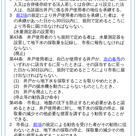
人又は合併後存続する法人若しくは合併により設立した法
人は、当該届出井戸に係る井戸使用者の地位を承継する。
3
前2項
の規定により井戸使用者の地位を承継した者は、そ
の承継があった日から30日以内に、規則で定めるところに
より市長に届け出なければならない。
(水量測定器の設置等)
第43条
井戸使用者のうち規則で定める者は、水量測定器を
設置して地下水の採取量を記録し、市長に報告しなければ
ならない。
(廃止)
第44条
井戸使用者は、自己が使用する井戸が、
次の各号
の
いずれかに該当するに至ったときは、その該当するに至っ
た日から30日以内に、規則で定めるところにより市長に届
け出なければならない。
(1)
井戸から地下水を採取することを取りやめたとき。
(2)
井戸の揚水機を動力によらないものとしたとき。
(3)
井戸を廃止したとき。
(停止等の勧告及び命令)
第45条
市長は、地盤の沈下を防止するため必要があると認
めるときは、井戸使用者に対し、地下水の採取の停止、採
取量の減少その他必要な措置を講ずるよう勧告することが
できる。
2
市長は、
前項
の規定による勧告を受けた者がその勧告に従
わないときは、地下水の採取の停止、採取量の減少その他
必要な措置を命ずることができる。