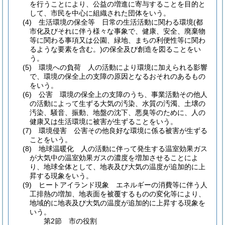
を行うことにより、公益の増進に寄与することを目的と
して、市民を中心に組織された団体をいう。
(4)
生活環境の保全等 日常の生活活動に関わる環境
(都
市化及びそれに伴う様々な事象で、健康、安全、廃棄物
等に関わる事項又は公園、緑地、まちの利便性等に関わ
るような要素を含む。)
の保全及び創造を図ることをい
う。
(5)
環境への負荷 人の活動により環境に加えられる影響
で、環境の保全上の支障の原因となるおそれのあるもの
をいう。
(6)
公害 環境の保全上の支障のうち、事業活動その他人
の活動によって生ずる大気の汚染、水質の汚濁、土壌の
汚染、騒音、振動、地盤の沈下、悪臭等のために、人の
健康又は生活環境に被害が生ずることをいう。
(7)
環境侵害 公害その他良好な環境に係る被害が生ずる
ことをいう。
(8)
地球温暖化 人の活動に伴って発生する温室効果ガス
が大気中の温室効果ガスの濃度を増加させることによ
り、地球全体として、地表及び大気の温度が追加的に上
昇する現象をいう。
(9)
ヒートアイランド現象 エネルギーの消費等に伴う人
工排熱の増加、地表面を被覆するものの変化等により、
地域的に地表及び大気の温度が追加的に上昇する現象を
いう。
第2節
市の役割