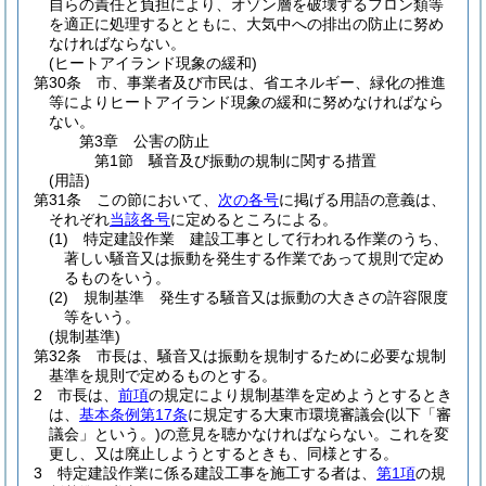
自らの責任と負担により、オゾン層を破壊するフロン類等
を適正に処理するとともに、大気中への排出の防止に努め
なければならない。
(ヒートアイランド現象の緩和)
第30条
市、事業者及び市民は、省エネルギー、緑化の推進
等によりヒートアイランド現象の緩和に努めなければなら
ない。
第3章
公害の防止
第1節
騒音及び振動の規制に関する措置
(用語)
第31条
この節において、
次の各号
に掲げる用語の意義は、
それぞれ
当該各号
に定めるところによる。
(1)
特定建設作業 建設工事として行われる作業のうち、
著しい騒音又は振動を発生する作業であって規則で定め
るものをいう。
(2)
規制基準 発生する騒音又は振動の大きさの許容限度
等をいう。
(規制基準)
第32条
市長は、騒音又は振動を規制するために必要な規制
基準を規則で定めるものとする。
2
市長は、
前項
の規定により規制基準を定めようとするとき
は、
基本条例第17条
に規定する大東市環境審議会
(以下「審
議会」という。)
の意見を聴かなければならない。
これを変
更し、又は廃止しようとするときも、同様とする。
3
特定建設作業に係る建設工事を施工する者は、
第1項
の規