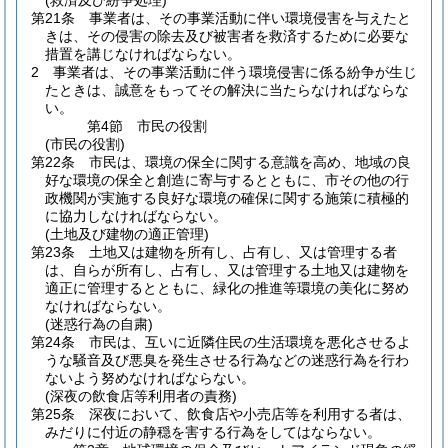
(救済及び紛争処理)
第21条
事業者は、その事業活動に伴い環境侵害を与えたと
きは、その侵害の除去及び被害者を救済するために必要な
措置を講じなければならない。
2
事業者は、その事業活動に伴う環境侵害に係る紛争が生じ
たときは、誠意をもってその解決に当たらなければならな
い。
第4節
市民の役割
(市民の役割)
第22条
市民は、環境の保全に関する意識を高め、地域の良
好な環境の保全と創造に寄与するとともに、市その他の行
政機関が実施する良好な環境の確保に関する施策に積極的
に協力しなければならない。
(土地及び建物の適正管理)
第23条
土地又は建物を所有し、占有し、又は管理する者
は、自らが所有し、占有し、又は管理する土地又は建物を
適正に管理するとともに、緑化の推進等環境の美化に努め
なければならない。
(迷惑行為の自粛)
第24条
市民は、互いに近隣住民の生活環境を悪化させるよ
うな騒音及び悪臭を発生させる行為などの迷惑行為を行わ
ないよう努めなければならない。
(深夜の飲食店等利用者の責務)
第25条
深夜において、飲食店や小売店等を利用する者は、
みだりに付近の静穏を害する行為をしてはならない。