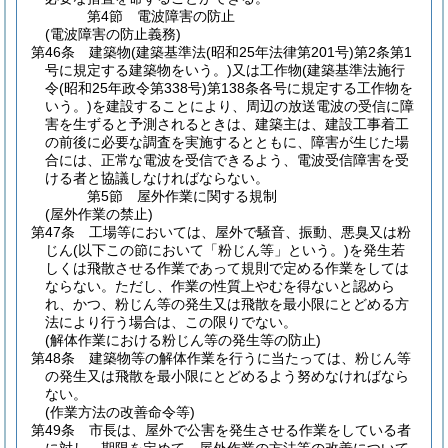
第4節
電波障害の防止
(電波障害の防止義務)
第46条
建築物
(建築基準法
(昭和25年法律第201号)
第2条第1
号に規定する建築物をいう。)
又は工作物
(建築基準法施行
令
(昭和25年政令第338号)
第138条各号に規定する工作物を
いう。)
を建設することにより、周辺の放送電波の受信に障
害を生ずると予測されるときは、建築主は、建設工事着工
の前後に必要な調査を実施するとともに、障害が生じた場
合には、正常な電波を受信できるよう、電波受信障害を受
ける者と協議しなければならない。
第5節
屋外作業に関する規制
(屋外作業の禁止)
第47条
工場等においては、屋外で騒音、振動、悪臭又は粉
じん
(以下この節において「粉じん等」という。)
を発生若
しくは飛散させる作業であって規則で定める作業をしては
ならない。
ただし、作業の性質上やむを得ないと認めら
れ、かつ、粉じん等の発生又は飛散を最小限にとどめる方
法により行う場合は、この限りでない。
(解体作業における粉じん等の発生等の防止)
第48条
建築物等の解体作業を行うに当たっては、粉じん等
の発生又は飛散を最小限にとどめるよう努めなければなら
ない。
(作業方法の改善命令等)
第49条
市長は、屋外で公害を発生させる作業をしている者