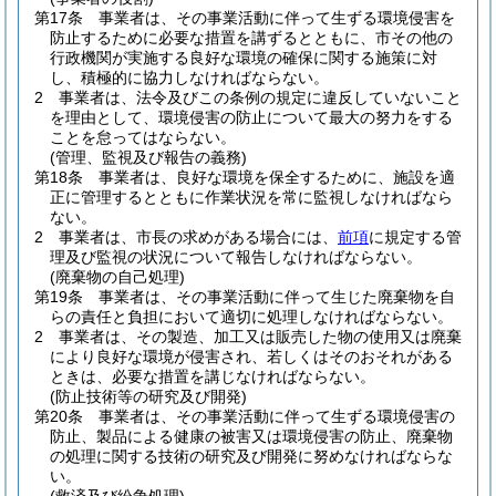
第17条
事業者は、その事業活動に伴って生ずる環境侵害を
防止するために必要な措置を講ずるとともに、市その他の
行政機関が実施する良好な環境の確保に関する施策に対
し、積極的に協力しなければならない。
2
事業者は、法令及びこの条例の規定に違反していないこと
を理由として、環境侵害の防止について最大の努力をする
ことを怠ってはならない。
(管理、監視及び報告の義務)
第18条
事業者は、良好な環境を保全するために、施設を適
正に管理するとともに作業状況を常に監視しなければなら
ない。
2
事業者は、市長の求めがある場合には、
前項
に規定する管
理及び監視の状況について報告しなければならない。
(廃棄物の自己処理)
第19条
事業者は、その事業活動に伴って生じた廃棄物を自
らの責任と負担において適切に処理しなければならない。
2
事業者は、その製造、加工又は販売した物の使用又は廃棄
により良好な環境が侵害され、若しくはそのおそれがある
ときは、必要な措置を講じなければならない。
(防止技術等の研究及び開発)
第20条
事業者は、その事業活動に伴って生ずる環境侵害の
防止、製品による健康の被害又は環境侵害の防止、廃棄物
の処理に関する技術の研究及び開発に努めなければならな
い。