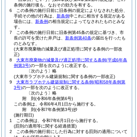
条例の施行後も、なおその効力を有する。
6
この条例の施行日前に旧条例の規定によりなされた処分、
手続その他の行為は、
新条例
中これに相当する規定がある
場合には、
新条例
の相当規定によってなされたものとみな
す。
7
この条例の施行日前に旧条例第45条の規定に基づき、市
長の許可を受けた井戸は、
新条例第40条
の届出を行ったも
のとみなす。
(大東市廃棄物の減量及び適正処理に関する条例の一部改
正)
8
大東市廃棄物の減量及び適正処理に関する条例
(平成6年条
例第3号)
の一部を次のように改正する。
〔次のよう〕略
(大東市ラブホテル建築規制に関する条例の一部改正)
9
大東市ラブホテル建築規制に関する条例
(昭和58年条例第
3号)
の一部を次のように改正する。
〔次のよう〕略
附
則
(令和6年
条例第6号)
この条例は、令和6年4月1日から施行する。
附
則
(令和7年
条例第3号)
抄
(施行期日)
1
この条例は、令和7年6月1日から施行する。
(罰則の適用等に関する経過措置)
2
この条例の施行前にした行為に対する罰則の適用について