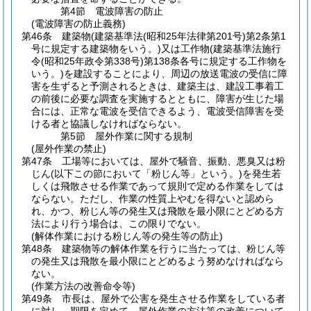
第4節
電波障害の防止
(電波障害の防止義務)
第46条
建築物
(建築基準法
(昭和25年法律第201号)
第2条第1
号に規定する建築物をいう。)
又は工作物
(建築基準法施行
令
(昭和25年政令第338号)
第138条各号に規定する工作物を
いう。)
を建設することにより、周辺の放送電波の受信に障
害を生ずると予測されるときは、建築主は、建設工事着工
の前後に必要な調査を実施するとともに、障害が生じた場
合には、正常な電波を受信できるよう、電波受信障害を受
ける者と協議しなければならない。
第5節
屋外作業に関する規制
(屋外作業の禁止)
第47条
工場等においては、屋外で騒音、振動、悪臭又は粉
じん
(以下この節において「粉じん等」という。)
を発生若
しくは飛散させる作業であって規則で定める作業をしては
ならない。
ただし、作業の性質上やむを得ないと認めら
れ、かつ、粉じん等の発生又は飛散を最小限にとどめる方
法により行う場合は、この限りでない。
(解体作業における粉じん等の発生等の防止)
第48条
建築物等の解体作業を行うに当たっては、粉じん等
の発生又は飛散を最小限にとどめるよう努めなければなら
ない。
(作業方法の改善命令等)
第49条
市長は、屋外で公害を発生させる作業をしている者