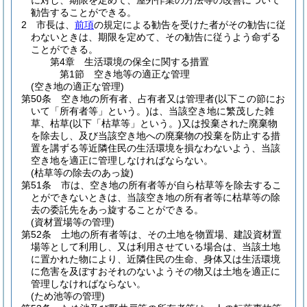
に対し、期限を定めて、屋外作業の方法等の改善について
勧告することができる。
2
市長は、
前項
の規定による勧告を受けた者がその勧告に従
わないときは、期限を定めて、その勧告に従うよう命ずる
ことができる。
第4章
生活環境の保全に関する措置
第1節
空き地等の適正な管理
(空き地の適正な管理)
第50条
空き地の所有者、占有者又は管理者
(以下この節にお
いて「所有者等」という。)
は、当該空き地に繁茂した雑
草、枯草
(以下「枯草等」という。)
又は投棄された廃棄物
を除去し、及び当該空き地への廃棄物の投棄を防止する措
置を講ずる等近隣住民の生活環境を損なわないよう、当該
空き地を適正に管理しなければならない。
(枯草等の除去のあっ旋)
第51条
市は、空き地の所有者等が自ら枯草等を除去するこ
とができないときは、当該空き地の所有者等に枯草等の除
去の委託先をあっ旋することができる。
(資材置場等の管理)
第52条
土地の所有者等は、その土地を物置場、建設資材置
場等として利用し、又は利用させている場合は、当該土地
に置かれた物により、近隣住民の生命、身体又は生活環境
に危害を及ぼすおそれのないようその物又は土地を適正に
管理しなければならない。
(ため池等の管理)