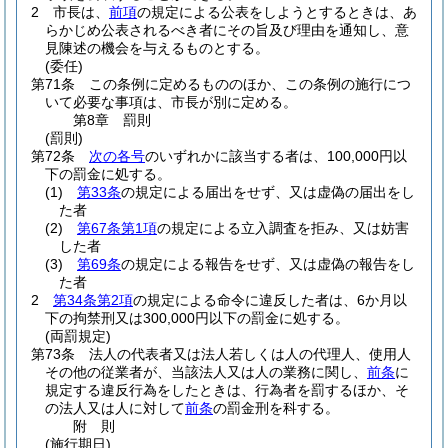
2
市長は、
前項
の規定による公表をしようとするときは、あ
らかじめ公表されるべき者にその旨及び理由を通知し、意
見陳述の機会を与えるものとする。
(委任)
第71条
この条例に定めるもののほか、この条例の施行につ
いて必要な事項は、市長が別に定める。
第8章
罰則
(罰則)
第72条
次の各号
のいずれかに該当する者は、100,000円以
下の罰金に処する。
(1)
第33条
の規定による届出をせず、又は虚偽の届出をし
た者
(2)
第67条第1項
の規定による立入調査を拒み、又は妨害
した者
(3)
第69条
の規定による報告をせず、又は虚偽の報告をし
た者
2
第34条第2項
の規定による命令に違反した者は、6か月以
下の拘禁刑又は300,000円以下の罰金に処する。
(両罰規定)
第73条
法人の代表者又は法人若しくは人の代理人、使用人
その他の従業者が、当該法人又は人の業務に関し、
前条
に
規定する違反行為をしたときは、行為者を罰するほか、そ
の法人又は人に対して
前条
の罰金刑を科する。
附
則
(施行期日)