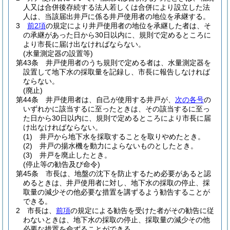
人又は合併後存続する法人若しくは合併により設立した法
人は、当該届出井戸に係る井戸使用者の地位を承継する。
3
前2項
の規定により井戸使用者の地位を承継した者は、そ
の承継があった日から30日以内に、規則で定めるところに
より市長に届け出なければならない。
(水量測定器の設置等)
第43条
井戸使用者のうち規則で定める者は、水量測定器を
設置して地下水の採取量を記録し、市長に報告しなければ
ならない。
(廃止)
第44条
井戸使用者は、自己が使用する井戸が、
次の各号
の
いずれかに該当するに至ったときは、その該当するに至っ
た日から30日以内に、規則で定めるところにより市長に届
け出なければならない。
(1)
井戸から地下水を採取することを取りやめたとき。
(2)
井戸の揚水機を動力によらないものとしたとき。
(3)
井戸を廃止したとき。
(停止等の勧告及び命令)
第45条
市長は、地盤の沈下を防止するため必要があると認
めるときは、井戸使用者に対し、地下水の採取の停止、採
取量の減少その他必要な措置を講ずるよう勧告することが
できる。
2
市長は、
前項
の規定による勧告を受けた者がその勧告に従
わないときは、地下水の採取の停止、採取量の減少その他
必要な措置を命ずることができる。