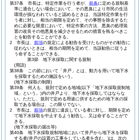
第37条
市長は、特定作業を行う者が、
前条
に定める規制基
準に適合しない場合において、その悪臭により市民の生活
環境が損なわれていると認めるときは、当該特定作業を行
う者に対し、相当の期限を定めて、その事態を除去するた
めに必要な限度において、特定作業の方法、悪臭の処理装
置の改良その他悪臭を減少させるための措置を執るべきこ
とを勧告することができる。
2
市長は、
前項
の規定による勧告を受けたものがその勧告に
従わないときは、相当の期間を定めて、当該勧告に従うよ
う命ずることができる。
第3節
地下水採取に関する規制
(用語)
第38条
この節において「井戸」とは、動力を用いて地下水
を採取するための施設をいう。
(地下水採取の制限)
第39条
何人も、規則で定める地域
(以下「地下水採取規制地
域」という。)
内の井戸より、地下水を採取してはならな
い。
ただし、規則で定める用途に供するための地下水の採
取である場合は、この限りでない。
2
市長は、
前項
の規定に違反している者に対し、期限を定め
て地下水採取を中止するよう勧告し、又は命ずることがで
きる。
(地下水採取の届出等)
第40条
地下水採取規制地域において井戸から地下水を採取
する者
(井戸の設置の工事をしている者を含む。)
は、次の