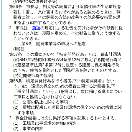
(飼養方法の改善命令等)
第56条
市長は、飼犬等の飼養により近隣住民の生活環境を
著しく害し、又は害するおそれがあると認めるときは、飼
養者に対し、その飼養の方法の改善その他必要な措置を講
ずるよう勧告することができる。
2
市長は、
前項
の規定による勧告を受けた者がその勧告に従
わないときは、期限を定めて、その勧告に従うよう命ずる
ことができる。
第5章
開発事業等の環境への配慮
(用語)
第57条
この章において「特定開発行為」とは、都市計画法
(昭和43年法律第100号)
第4条第12号に規定する開発行為又
は建築基準法第2条第13号に規定する建築に係る開発行為
のうち、住宅を目的とした開発行為を除いたものとする。
(特定開発行為の協議)
第58条
特定開発行為を行う者
(以下「特定開発者」とい
う。)
は、環境の保全のための措置に関する計画書
(以下
「保全計画書」という。)
を提出し、次に掲げる事項につい
て市長と協議しなければならない。
(1)
公害の防止に関する事項
(2)
環境に配慮した項目及び環境の保全のための措置に関
する事項
2
保全計画書には次に掲げる事項を記載するものとする。
(1)
工場又は事業場の建物の構造
(2)
事業の内容