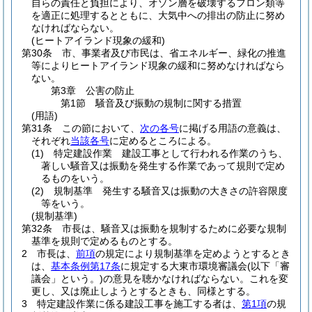
自らの責任と負担により、オゾン層を破壊するフロン類等
を適正に処理するとともに、大気中への排出の防止に努め
なければならない。
(ヒートアイランド現象の緩和)
第30条
市、事業者及び市民は、省エネルギー、緑化の推進
等によりヒートアイランド現象の緩和に努めなければなら
ない。
第3章
公害の防止
第1節
騒音及び振動の規制に関する措置
(用語)
第31条
この節において、
次の各号
に掲げる用語の意義は、
それぞれ
当該各号
に定めるところによる。
(1)
特定建設作業 建設工事として行われる作業のうち、
著しい騒音又は振動を発生する作業であって規則で定め
るものをいう。
(2)
規制基準 発生する騒音又は振動の大きさの許容限度
等をいう。
(規制基準)
第32条
市長は、騒音又は振動を規制するために必要な規制
基準を規則で定めるものとする。
2
市長は、
前項
の規定により規制基準を定めようとするとき
は、
基本条例第17条
に規定する大東市環境審議会
(以下「審
議会」という。)
の意見を聴かなければならない。
これを変
更し、又は廃止しようとするときも、同様とする。
3
特定建設作業に係る建設工事を施工する者は、
第1項
の規