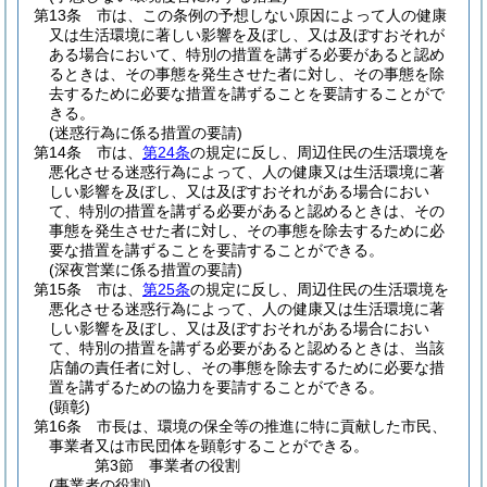
第13条
市は、この条例の予想しない原因によって人の健康
又は生活環境に著しい影響を及ぼし、又は及ぼすおそれが
ある場合において、特別の措置を講ずる必要があると認め
るときは、その事態を発生させた者に対し、その事態を除
去するために必要な措置を講ずることを要請することがで
きる。
(迷惑行為に係る措置の要請)
第14条
市は、
第24条
の規定に反し、周辺住民の生活環境を
悪化させる迷惑行為によって、人の健康又は生活環境に著
しい影響を及ぼし、又は及ぼすおそれがある場合におい
て、特別の措置を講ずる必要があると認めるときは、その
事態を発生させた者に対し、その事態を除去するために必
要な措置を講ずることを要請することができる。
(深夜営業に係る措置の要請)
第15条
市は、
第25条
の規定に反し、周辺住民の生活環境を
悪化させる迷惑行為によって、人の健康又は生活環境に著
しい影響を及ぼし、又は及ぼすおそれがある場合におい
て、特別の措置を講ずる必要があると認めるときは、当該
店舗の責任者に対し、その事態を除去するために必要な措
置を講ずるための協力を要請することができる。
(顕彰)
第16条
市長は、環境の保全等の推進に特に貢献した市民、
事業者又は市民団体を顕彰することができる。
第3節
事業者の役割
(事業者の役割)