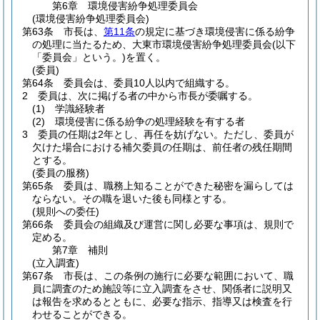
第6章
環境侵害紛争処理委員会
(環境侵害紛争処理委員会)
第63条
市長は、
第11条
の規定に基づき環境侵害に係る紛争
の処理に当たるため、大東市環境侵害紛争処理委員会
(以下
「委員会」という。)
を置く。
(委員)
第64条
委員会は、委員10人以内で組織する。
2
委員は、次に掲げる者の中から市長が委嘱する。
(1)
学識経験者
(2)
環境侵害に係る紛争の処理経験を有する者
3
委員の任期は2年とし、再任を妨げない。
ただし、委員が
欠けた場合における補欠委員の任期は、前任者の残任期間
とする。
(委員の服務)
第65条
委員は、職務上知ることができた秘密を漏らしては
ならない。
その職を退いた後も同様とする。
(規則への委任)
第66条
委員会の組織及び運営に関し必要な事項は、規則で
定める。
第7章
補則
(立入調査)
第67条
市長は、この条例の施行に必要な範囲において、職
員に調査のため施設等に立入調査をさせ、関係者に説明又
は報告を求めるとともに、必要な指示、指導又は検査を行
わせることができる。