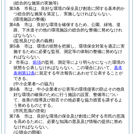
(総合的な施策の実施等)
第3条
市長は、良好な環境の保全及び創造に関する基本的か
つ総合的な施策を策定し、実施しなければならない。
(環境施設の整備)
第4条
市は、良好な環境を確保するため、公園、緑地、道
路、下水道その他の環境施設の総合的な整備に努めなけれ
ばならない。
(監視及び公表の義務)
第5条
市は、環境の状態を把握し、環境保全対策を適正に実
施するために必要な監視、測定等の体制の整備に努めなけ
ればならない。
2
市長は、
前項
の監視、測定等により明らかになった環境の
状態を公表しなければならない。
この場合において、
基本
条例第12条
に規定する年次報告にあわせて公表することが
できる。
(中小企業者への協力)
第6条
市は、中小企業者が公害等の環境侵害の防止その他良
好な環境の確保のために行う施設の設置、整備等につい
て、改善の指導及び助言その他必要な協力措置を講ずるよ
う努めるものとする。
(市民意識の啓発)
第7条
市は、良好な環境の保全及び創造に関する市民の意識
を高めるために、必要な知識の普及及び情報の提供に努め
なければならない。
(公聴会の開催)