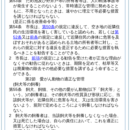
第53条
ため池及び野井戸等の所有者等は、人の転落事故等
が発生することのないよう、常時適正な管理に努めるとと
もに、不用となったときは、速やかに埋立て等必要な措置
を講じなければならない。
(是正に係る改善命令等)
第54条
市長は、
第50条
の規定に違反して、空き地の近隣住
民の生活環境を著しく害していると認められ、若しくは
第
52条
又は
前条
の規定に違反して近隣住民の身体に危害を及
ぼすおそれがあると認められる土地の所有者等に対し、こ
れらの規定に対する違反を是正するために必要な措置を執
るべきことを勧告することができる。
2
市長は、
前項
の規定による勧告を受けた者が正当な理由が
なくその勧告に従わないときは、期限を定めて、枯草等又
は廃棄物の除去その他必要な措置を講ずるよう命ずること
ができる。
第2節
愛がん動物の適正な管理
(飼犬等の飼養)
第55条
飼犬、飼猫、その他の愛がん動物
(以下「飼犬等」と
いう。)
の飼養者は、その飼犬等の性質及び形状に応じ、当
該飼犬等が、近隣住民に危害を与え、又は生活環境を害さ
ないよう、規則で定めるところにより飼養しなければなら
ない。
2
飼犬等の飼養者は、当該飼犬等を飼養しなくなった場合、
又は死亡した場合は、自らの責任において、これを適正に
措置しなければならない。