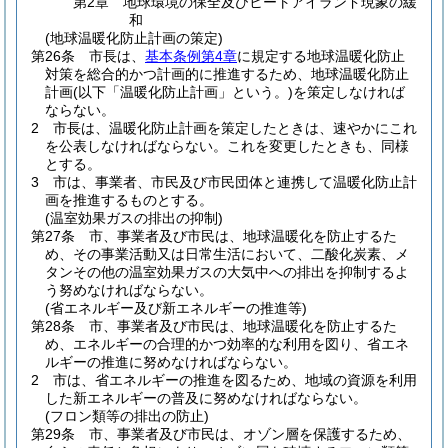
第2章
地球環境の保全及びヒートアイランド現象の緩
和
(地球温暖化防止計画の策定)
第26条
市長は、
基本条例第4章
に規定する地球温暖化防止
対策を総合的かつ計画的に推進するため、地球温暖化防止
計画
(以下「温暖化防止計画」という。)
を策定しなければ
ならない。
2
市長は、温暖化防止計画を策定したときは、速やかにこれ
を公表しなければならない。
これを変更したときも、同様
とする。
3
市は、事業者、市民及び市民団体と連携して温暖化防止計
画を推進するものとする。
(温室効果ガスの排出の抑制)
第27条
市、事業者及び市民は、地球温暖化を防止するた
め、その事業活動又は日常生活において、二酸化炭素、メ
タンその他の温室効果ガスの大気中への排出を抑制するよ
う努めなければならない。
(省エネルギー及び新エネルギーの推進等)
第28条
市、事業者及び市民は、地球温暖化を防止するた
め、エネルギーの合理的かつ効率的な利用を図り、省エネ
ルギーの推進に努めなければならない。
2
市は、省エネルギーの推進を図るため、地域の資源を利用
した新エネルギーの普及に努めなければならない。
(フロン類等の排出の防止)
第29条
市、事業者及び市民は、オゾン層を保護するため、