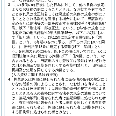
は、なお従前の例による。
3
この条例の施行後にした行為に対して、他の条例の規定に
よりなお従前の例によることとされ、なお効力を有するこ
ととされ又は改正前若しくは廃止前の条例の規定の例によ
ることとされる罰則を適用する場合において、当該罰則に
定める刑に刑法等の一部を改正する法律
(令和4年法律第67
号。以下「刑法等一部改正法」という。)
第2条の規定によ
る改正前の刑法
(明治40年法律第45号。以下この項におい
て「旧刑法」という。)
第12条に規定する懲役
(以下「懲
役」という。)
(有期のものに限る。以下この項において同
じ。)
、旧刑法第13条に規定する禁錮
(以下「禁錮」とい
う。)
(有期のものに限る。以下この項において同じ。)
又は
旧刑法第16条に規定する拘留
(以下「旧拘留」という。)
が
含まれるときは、当該刑のうち懲役又は禁錮はそれぞれそ
の刑と長期及び短期を同じくする有期拘禁刑と、旧拘留は
長期及び短期を同じくする拘留とする。
(人の資格に関する経過措置)
4
拘禁刑又は拘留に処せられた者に係る他の条例の規定によ
りなお従前の例によることとされ、なお効力を有すること
とされ又は改正前若しくは廃止前の条例の規定の例による
こととされる人の資格に関する法令の規定の適用について
は、無期拘禁刑に処せられた者は無期禁錮に処せられた者
と、有期拘禁刑に処せられた者は刑期を同じくする有期禁
錮に処せられた者と、拘留に処せられた者は刑期を同じく
する旧拘留に処せられた者とみなす。