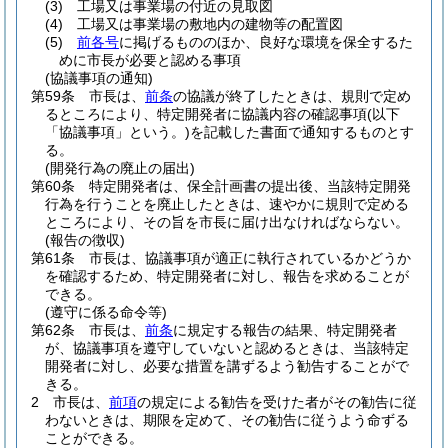
(3)
工場又は事業場の付近の見取図
(4)
工場又は事業場の敷地内の建物等の配置図
(5)
前各号
に掲げるもののほか、良好な環境を保全するた
めに市長が必要と認める事項
(協議事項の通知)
第59条
市長は、
前条
の協議が終了したときは、規則で定め
るところにより、特定開発者に協議内容の確認事項
(以下
「協議事項」という。)
を記載した書面で通知するものとす
る。
(開発行為の廃止の届出)
第60条
特定開発者は、保全計画書の提出後、当該特定開発
行為を行うことを廃止したときは、速やかに規則で定める
ところにより、その旨を市長に届け出なければならない。
(報告の徴収)
第61条
市長は、協議事項が適正に執行されているかどうか
を確認するため、特定開発者に対し、報告を求めることが
できる。
(遵守に係る命令等)
第62条
市長は、
前条
に規定する報告の結果、特定開発者
が、協議事項を遵守していないと認めるときは、当該特定
開発者に対し、必要な措置を講ずるよう勧告することがで
きる。
2
市長は、
前項
の規定による勧告を受けた者がその勧告に従
わないときは、期限を定めて、その勧告に従うよう命ずる
ことができる。