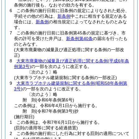
条例の施行後も、なおその効力を有する。
6
この条例の施行日前に旧条例の規定によりなされた処分、
手続その他の行為は、
新条例
中これに相当する規定がある
場合には、
新条例
の相当規定によってなされたものとみな
す。
7
この条例の施行日前に旧条例第45条の規定に基づき、市
長の許可を受けた井戸は、
新条例第40条
の届出を行ったも
のとみなす。
(大東市廃棄物の減量及び適正処理に関する条例の一部改
正)
8
大東市廃棄物の減量及び適正処理に関する条例
(平成6年条
例第3号)
の一部を次のように改正する。
〔次のよう〕略
(大東市ラブホテル建築規制に関する条例の一部改正)
9
大東市ラブホテル建築規制に関する条例
(昭和58年条例第
3号)
の一部を次のように改正する。
〔次のよう〕略
附
則
(令和6年
条例第6号)
この条例は、令和6年4月1日から施行する。
附
則
(令和7年
条例第3号)
抄
(施行期日)
1
この条例は、令和7年6月1日から施行する。
(罰則の適用等に関する経過措置)
2
この条例の施行前にした行為に対する罰則の適用について