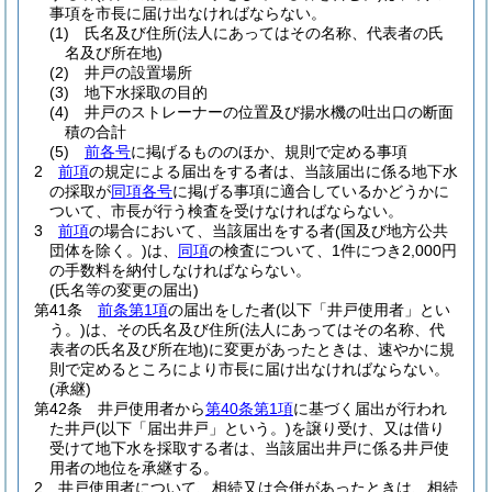
事項を市長に届け出なければならない。
(1)
氏名及び住所
(法人にあってはその名称、代表者の氏
名及び所在地)
(2)
井戸の設置場所
(3)
地下水採取の目的
(4)
井戸のストレーナーの位置及び揚水機の吐出口の断面
積の合計
(5)
前各号
に掲げるもののほか、規則で定める事項
2
前項
の規定による届出をする者は、当該届出に係る地下水
の採取が
同項各号
に掲げる事項に適合しているかどうかに
ついて、市長が行う検査を受けなければならない。
3
前項
の場合において、当該届出をする者
(国及び地方公共
団体を除く。)
は、
同項
の検査について、1件につき2,000円
の手数料を納付しなければならない。
(氏名等の変更の届出)
第41条
前条第1項
の届出をした者
(以下「井戸使用者」とい
う。)
は、その氏名及び住所
(法人にあってはその名称、代
表者の氏名及び所在地)
に変更があったときは、速やかに規
則で定めるところにより市長に届け出なければならない。
(承継)
第42条
井戸使用者から
第40条第1項
に基づく届出が行われ
た井戸
(以下「届出井戸」という。)
を譲り受け、又は借り
受けて地下水を採取する者は、当該届出井戸に係る井戸使
用者の地位を承継する。
2
井戸使用者について、相続又は合併があったときは、相続