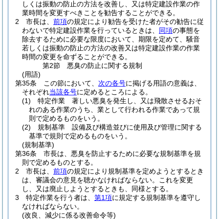
しくは振動の防止の方法を改善し、又は特定建設作業の作
業時間を変更すべきことを勧告することができる。
2
市長は、
前項
の規定により勧告を受けた者がその勧告に従
わないで特定建設作業を行っているときは、
同項
の事態を
除去するために必要な限度において、期限を定めて、騒音
若しくは振動の防止の方法の改善又は特定建設作業の作業
時間の変更を命ずることができる。
第2節
悪臭の防止に関する規制
(用語)
第35条
この節において、
次の各号
に掲げる用語の意義は、
それぞれ
当該各号
に定めるところによる。
(1)
特定作業 著しい悪臭を発生し、又は飛散させるおそ
れのある作業のうち、業として行われる作業であって規
則で定めるものをいう。
(2)
規制基準 設備及び構造並びに使用及び管理に関する
基準で規則で定めるものをいう。
(規制基準)
第36条
市長は、悪臭を防止するために必要な規制基準を規
則で定めるものとする。
2
市長は、
前項
の規定により規制基準を定めようとするとき
は、審議会の意見を聴かなければならない。
これを変更
し、又は廃止しようとするときも、同様とする。
3
特定作業を行う者は、
第1項
に規定する規制基準を遵守し
なければならない。
(改良、減少に係る改善命令等)