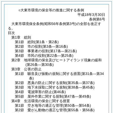
○大東市環境の保全等の推進に関する条例
平成18年3月30日
条例第6号
大東市環境保全条例(昭和56年条例第3号)の全部を改正す
る。
目次
第1章
総則
第1節
総則
(第1条・第2条)
第2節
市の役割
(第3条―第16条)
第3節
事業者の役割
(第17条―第21条)
第4節
市民の役割
(第22条―第25条)
第2章
地球環境の保全及びヒートアイランド現象の緩和
(第26条―第30条)
第3章
公害の防止
第1節
騒音及び振動の規制に関する措置
(第31条―第34
条)
第2節
悪臭の防止に関する規制
(第35条―第37条)
第3節
地下水採取に関する規制
(第38条―第45条)
第4節
電波障害の防止
(第46条)
第5節
屋外作業に関する規制
(第47条―第49条)
第4章
生活環境の保全に関する措置
第1節
空き地等の適正な管理
(第50条―第54条)
第2節
愛がん動物の適正な管理
(第55条・第56条)