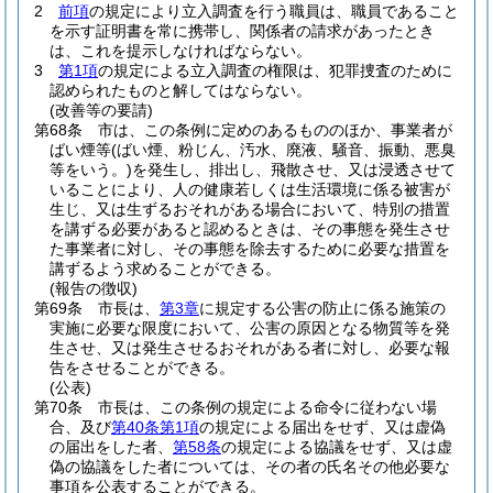
2
前項
の規定により立入調査を行う職員は、職員であること
を示す証明書を常に携帯し、関係者の請求があったとき
は、これを提示しなければならない。
3
第1項
の規定による立入調査の権限は、犯罪捜査のために
認められたものと解してはならない。
(改善等の要請)
第68条
市は、この条例に定めのあるもののほか、事業者が
ばい煙等
(ばい煙、粉じん、汚水、廃液、騒音、振動、悪臭
等をいう。)
を発生し、排出し、飛散させ、又は浸透させて
いることにより、人の健康若しくは生活環境に係る被害が
生じ、又は生ずるおそれがある場合において、特別の措置
を講ずる必要があると認めるときは、その事態を発生させ
た事業者に対し、その事態を除去するために必要な措置を
講ずるよう求めることができる。
(報告の徴収)
第69条
市長は、
第3章
に規定する公害の防止に係る施策の
実施に必要な限度において、公害の原因となる物質等を発
生させ、又は発生させるおそれがある者に対し、必要な報
告をさせることができる。
(公表)
第70条
市長は、この条例の規定による命令に従わない場
合、及び
第40条第1項
の規定による届出をせず、又は虚偽
の届出をした者、
第58条
の規定による協議をせず、又は虚
偽の協議をした者については、その者の氏名その他必要な
事項を公表することができる。