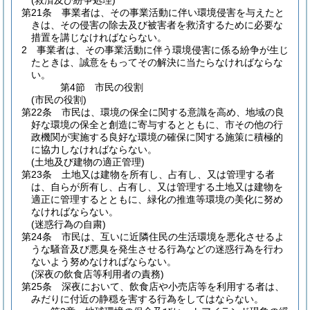
(救済及び紛争処理)
第21条
事業者は、その事業活動に伴い環境侵害を与えたと
きは、その侵害の除去及び被害者を救済するために必要な
措置を講じなければならない。
2
事業者は、その事業活動に伴う環境侵害に係る紛争が生じ
たときは、誠意をもってその解決に当たらなければならな
い。
第4節
市民の役割
(市民の役割)
第22条
市民は、環境の保全に関する意識を高め、地域の良
好な環境の保全と創造に寄与するとともに、市その他の行
政機関が実施する良好な環境の確保に関する施策に積極的
に協力しなければならない。
(土地及び建物の適正管理)
第23条
土地又は建物を所有し、占有し、又は管理する者
は、自らが所有し、占有し、又は管理する土地又は建物を
適正に管理するとともに、緑化の推進等環境の美化に努め
なければならない。
(迷惑行為の自粛)
第24条
市民は、互いに近隣住民の生活環境を悪化させるよ
うな騒音及び悪臭を発生させる行為などの迷惑行為を行わ
ないよう努めなければならない。
(深夜の飲食店等利用者の責務)
第25条
深夜において、飲食店や小売店等を利用する者は、
みだりに付近の静穏を害する行為をしてはならない。