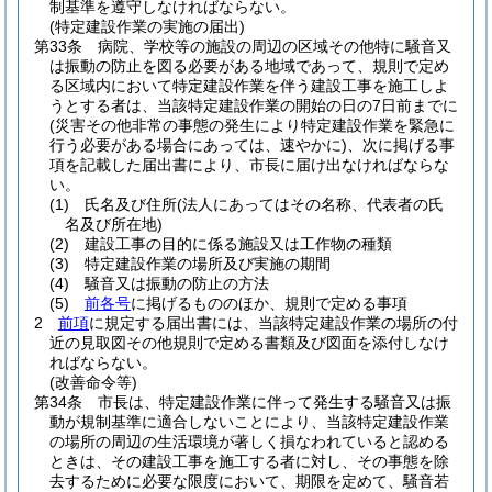
制基準を遵守しなければならない。
(特定建設作業の実施の届出)
第33条
病院、学校等の施設の周辺の区域その他特に騒音又
は振動の防止を図る必要がある地域であって、規則で定め
る区域内において特定建設作業を伴う建設工事を施工しよ
うとする者は、当該特定建設作業の開始の日の7日前までに
(災害その他非常の事態の発生により特定建設作業を緊急に
行う必要がある場合にあっては、速やかに)
、次に掲げる事
項を記載した届出書により、市長に届け出なければならな
い。
(1)
氏名及び住所
(法人にあってはその名称、代表者の氏
名及び所在地)
(2)
建設工事の目的に係る施設又は工作物の種類
(3)
特定建設作業の場所及び実施の期間
(4)
騒音又は振動の防止の方法
(5)
前各号
に掲げるもののほか、規則で定める事項
2
前項
に規定する届出書には、当該特定建設作業の場所の付
近の見取図その他規則で定める書類及び図面を添付しなけ
ればならない。
(改善命令等)
第34条
市長は、特定建設作業に伴って発生する騒音又は振
動が規制基準に適合しないことにより、当該特定建設作業
の場所の周辺の生活環境が著しく損なわれていると認める
ときは、その建設工事を施工する者に対し、その事態を除
去するために必要な限度において、期限を定めて、騒音若