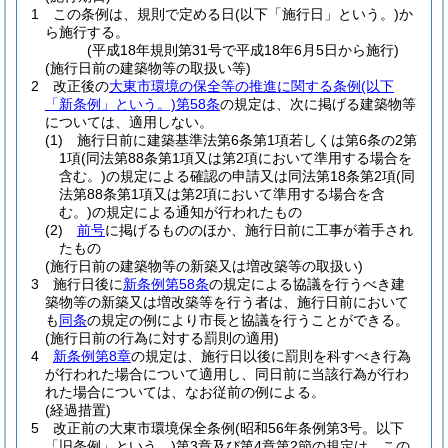
1
この条例は、規則で定める日
(以下「施行日」という。)
か
ら施行する。
(平成18年規則第31号で平成18年6月5日から施行)
(施行日前の建築物等の取扱い等)
2
改正後の
大東市環境の保全等の推進に関する条例
(以下
「新条例」という。)
第58条
の規定は、次に掲げる建築物等
については、適用しない。
(1)
施行日前に建築基準法第6条第1項若しくは第6条の2第
1項
(同法第88条第1項又は第2項において準用する場合を
含む。)
の規定による確認の申請又は同法第18条第2項
(同
法第88条第1項又は第2項において準用する場合を含
む。)
の規定による通知が行われたもの
(2)
前号
に掲げるもののほか、施行日前に工事が着手され
たもの
(施行日前の建築物等の新築又は増改築等の取扱い)
3
施行日後に
新条例第58条
の規定による協議を行うべき建
築物等の新築又は増改築等を行う者は、施行日前において
も
同条
の規定の例により市長と協議を行うことができる。
(施行日前の行為に対する罰則の適用)
4
新条例第8章
の規定は、施行日以後に罰則を科すべき行為
が行われた場合について適用し、同日前に当該行為が行わ
れた場合については、なお従前の例による。
(経過措置)
5
改正前の大東市環境保全条例
(昭和56年条例第3号。以下
「旧条例」という。)
第3章及び第4章第2節の規定は、この