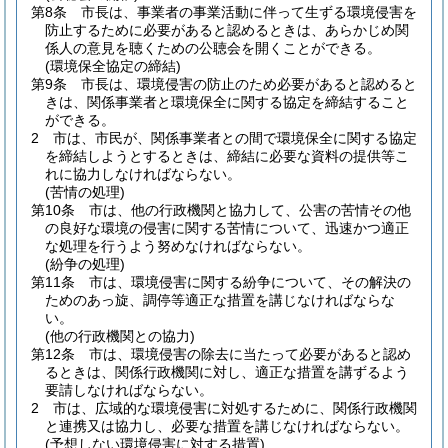
第8条
市長は、事業者の事業活動に伴って生ずる環境侵害を
防止するために必要があると認めるときは、あらかじめ関
係人の意見を聴くための公聴会を開くことができる。
(環境保全協定の締結)
第9条
市長は、環境侵害の防止のため必要があると認めると
きは、関係事業者と環境保全に関する協定を締結すること
ができる。
2
市は、市民が、関係事業者との間で環境保全に関する協定
を締結しようとするときは、締結に必要な資料の提供等こ
れに協力しなければならない。
(苦情の処理)
第10条
市は、他の行政機関と協力して、公害の苦情その他
の良好な環境の侵害に関する苦情について、迅速かつ適正
な処理を行うよう努めなければならない。
(紛争の処理)
第11条
市は、環境侵害に関する紛争について、その解決の
ためのあっ旋、調停等適正な措置を講じなければならな
い。
(他の行政機関との協力)
第12条
市は、環境侵害の除去に当たって必要があると認め
るときは、関係行政機関に対し、適正な措置を講ずるよう
要請しなければならない。
2
市は、広域的な環境侵害に対処するために、関係行政機関
と連携又は協力し、必要な措置を講じなければならない。
(予想しない環境侵害に対する措置)