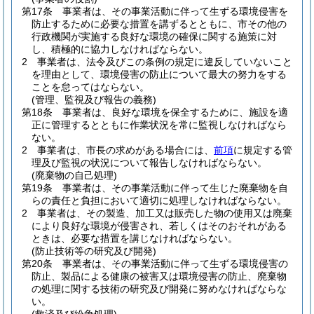
第17条
事業者は、その事業活動に伴って生ずる環境侵害を
防止するために必要な措置を講ずるとともに、市その他の
行政機関が実施する良好な環境の確保に関する施策に対
し、積極的に協力しなければならない。
2
事業者は、法令及びこの条例の規定に違反していないこと
を理由として、環境侵害の防止について最大の努力をする
ことを怠ってはならない。
(管理、監視及び報告の義務)
第18条
事業者は、良好な環境を保全するために、施設を適
正に管理するとともに作業状況を常に監視しなければなら
ない。
2
事業者は、市長の求めがある場合には、
前項
に規定する管
理及び監視の状況について報告しなければならない。
(廃棄物の自己処理)
第19条
事業者は、その事業活動に伴って生じた廃棄物を自
らの責任と負担において適切に処理しなければならない。
2
事業者は、その製造、加工又は販売した物の使用又は廃棄
により良好な環境が侵害され、若しくはそのおそれがある
ときは、必要な措置を講じなければならない。
(防止技術等の研究及び開発)
第20条
事業者は、その事業活動に伴って生ずる環境侵害の
防止、製品による健康の被害又は環境侵害の防止、廃棄物
の処理に関する技術の研究及び開発に努めなければならな
い。