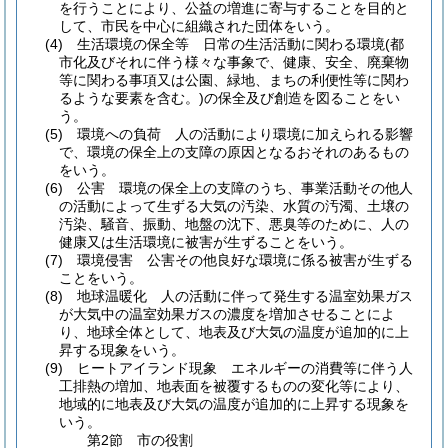
を行うことにより、公益の増進に寄与することを目的と
して、市民を中心に組織された団体をいう。
(4)
生活環境の保全等 日常の生活活動に関わる環境
(都
市化及びそれに伴う様々な事象で、健康、安全、廃棄物
等に関わる事項又は公園、緑地、まちの利便性等に関わ
るような要素を含む。)
の保全及び創造を図ることをい
う。
(5)
環境への負荷 人の活動により環境に加えられる影響
で、環境の保全上の支障の原因となるおそれのあるもの
をいう。
(6)
公害 環境の保全上の支障のうち、事業活動その他人
の活動によって生ずる大気の汚染、水質の汚濁、土壌の
汚染、騒音、振動、地盤の沈下、悪臭等のために、人の
健康又は生活環境に被害が生ずることをいう。
(7)
環境侵害 公害その他良好な環境に係る被害が生ずる
ことをいう。
(8)
地球温暖化 人の活動に伴って発生する温室効果ガス
が大気中の温室効果ガスの濃度を増加させることによ
り、地球全体として、地表及び大気の温度が追加的に上
昇する現象をいう。
(9)
ヒートアイランド現象 エネルギーの消費等に伴う人
工排熱の増加、地表面を被覆するものの変化等により、
地域的に地表及び大気の温度が追加的に上昇する現象を
いう。
第2節
市の役割