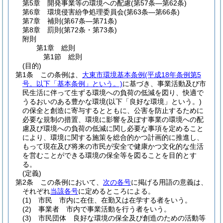
第5章
開発事業等の環境への配慮
(第57条―第62条)
第6章
環境侵害紛争処理委員会
(第63条―第66条)
第7章
補則
(第67条―第71条)
第8章
罰則
(第72条・第73条)
附則
第1章
総則
第1節
総則
(目的)
第1条
この条例は、
大東市環境基本条例
(平成18年条例第5
号。以下「基本条例」という。)
に基づき、事業活動及び市
民生活に伴って生ずる環境への負荷の低減を図り、快適で
うるおいのある豊かな環境
(以下「良好な環境」という。)
の保全と創造に寄与するとともに、公害を防止するために
必要な規制の措置、環境に影響を及ぼす事業の環境への配
慮及び環境への負荷の低減に関し必要な事項を定めること
により、環境に関する施策を総合的かつ計画的に推進し、
もって現在及び将来の市民が安全で健康かつ文化的な生活
を営むことができる環境の保全等を図ることを目的とす
る。
(定義)
第2条
この条例において、
次の各号
に掲げる用語の意義は、
それぞれ
当該各号
に定めるところによる。
(1)
市民 市内に在住、在勤又は在学する者をいう。
(2)
事業者 市内で事業活動を行う者をいう。
(3)
市民団体 良好な環境の保全及び創造のための活動等