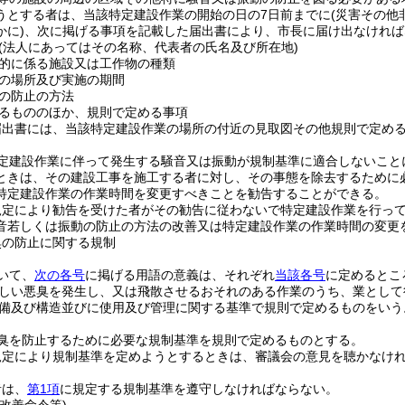
うとする者は、当該特定建設作業の開始の日の7日前までに
(災害その
かに)
、次に掲げる事項を記載した届出書により、市長に届け出なければ
(法人にあってはその名称、代表者の氏名及び所在地)
的に係る施設又は工作物の種類
の場所及び実施の期間
の防止の方法
るもののほか、規則で定める事項
届出書には、当該特定建設作業の場所の付近の見取図その他規則で定め
定建設作業に伴って発生する騒音又は振動が規制基準に適合しないこと
ときは、その建設工事を施工する者に対し、その事態を除去するために
特定建設作業の作業時間を変更すべきことを勧告することができる。
規定により勧告を受けた者がその勧告に従わないで特定建設作業を行っ
音若しくは振動の防止の方法の改善又は特定建設作業の作業時間の変更
臭の防止に関する規制
いて、
次の各号
に掲げる用語の意義は、それぞれ
当該各号
に定めるとこ
しい悪臭を発生し、又は飛散させるおそれのある作業のうち、業として
備及び構造並びに使用及び管理に関する基準で規則で定めるものをいう
臭を防止するために必要な規制基準を規則で定めるものとする。
規定により規制基準を定めようとするときは、審議会の意見を聴かなけ
者は、
第1項
に規定する規制基準を遵守しなければならない。