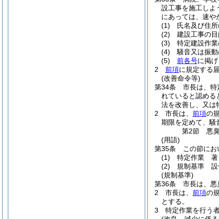
設工事を施工しよ
にあっては、速や
(1)
氏名及び住所
(2)
建設工事の目
(3)
特定建設作業
(4)
騒音又は振動
(5)
前各号
に掲げ
2
前項
に規定する
(改善命令等)
第34条
市長は、特
れていると認める
法を改善し、又は
2
市長は、
前項
の
期限を定めて、騒
第2節
悪
(用語)
第35条
この節にお
(1)
特定作業 著
(2)
規制基準 設
(規制基準)
第36条
市長は、悪
2
市長は、
前項
の
とする。
3
特定作業を行う