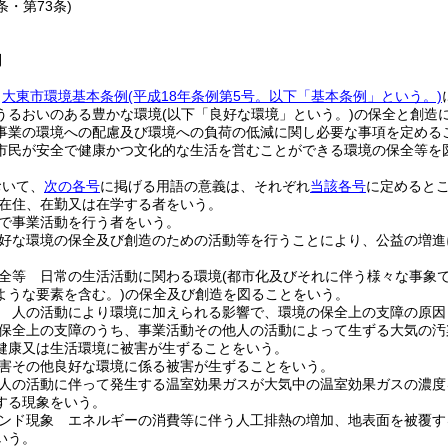
2条・第73条)
則
、
大東市環境基本条例
(平成18年条例第5号。以下「基本条例」という。)
うるおいのある豊かな環境
(以下「良好な環境」という。)
の保全と創造
事業の環境への配慮及び環境への負荷の低減に関し必要な事項を定める
市民が安全で健康かつ文化的な生活を営むことができる環境の保全等を
おいて、
次の各号
に掲げる用語の意義は、それぞれ
当該各号
に定めると
在住、在勤又は在学する者をいう。
で事業活動を行う者をいう。
好な環境の保全及び創造のための活動等を行うことにより、公益の増進
全等 日常の生活活動に関わる環境
(都市化及びそれに伴う様々な事象
ような要素を含む。)
の保全及び創造を図ることをいう。
 人の活動により環境に加えられる影響で、環境の保全上の支障の原因
保全上の支障のうち、事業活動その他人の活動によって生ずる大気の汚
健康又は生活環境に被害が生ずることをいう。
害その他良好な環境に係る被害が生ずることをいう。
人の活動に伴って発生する温室効果ガスが大気中の温室効果ガスの濃度
する現象をいう。
ンド現象 エネルギーの消費等に伴う人工排熱の増加、地表面を被覆す
いう。