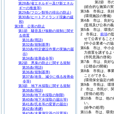
第2節
市
第28条
(省エネルギー及び新エネル
(総合的な施策の実
ギーの推進等)
第3条
市長は、良
第29条
(フロン類等の排出の防止)
(環境施設の整備)
第30条
(ヒートアイランド現象の緩
第4条
市は、良好
和)
(監視及び公表の義
第3章
公害の防止
第5条
市は、環境
第1節
騒音及び振動の規制に関す
2
市長は、
前項
の
る措置
せて公表すること
第31条
(用語)
(中小企業者への協
第32条
(規制基準)
第6条
市は、中小
第33条
(特定建設作業の実施の届
力措置を講ずるよ
出)
(市民意識の啓発)
第34条
(改善命令等)
第7条
市は、良好
第2節
悪臭の防止に関する規制
(公聴会の開催)
第35条
(用語)
第8条
市長は、事
第36条
(規制基準)
ことができる。
第37条
(改良、減少に係る改善命
(環境保全協定の締
令等)
第9条
市長は、環
第3節
地下水採取に関する規制
2
市は、市民が、
第38条
(用語)
(苦情の処理)
第39条
(地下水採取の制限)
第10条
市は、他の
第40条
(地下水採取の届出等)
い。
第41条
(氏名等の変更の届出)
(紛争の処理)
第42条
(承継)
第11条
市は、環境
第43条
(水量測定器の設置等)