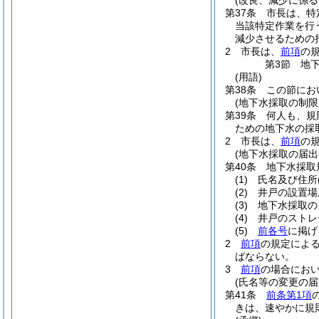
(改良、減少に係る
第37条
市長は、特
当該特定作業を行
減少させるための
2
市長は、
前項
の
第3節
地
(用語)
第38条
この節にお
(地下水採取の制限
第39条
何人も、規
ための地下水の採
2
市長は、
前項
の
(地下水採取の届出
第40条
地下水採取
(1)
氏名及び住所
(2)
井戸の設置場
(3)
地下水採取の
(4)
井戸のストレ
(5)
前各号
に掲げ
2
前項
の規定によ
ばならない。
3
前項
の場合にお
(氏名等の変更の届
第41条
前条第1項
きは、速やかに規