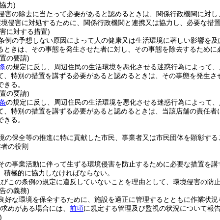
協力)
侵害の除去に当たって必要があると認めるときは、関係行政機関に対し
環境侵害に対処するために、関係行政機関と連携又は協力し、必要な措
害に対する措置)
条例の予想しない原因によって人の健康又は生活環境に著しい影響を及
るときは、その事態を発生させた者に対し、その事態を除去するために
置の要請)
4条
の規定に反し、周辺住民の生活環境を悪化させる迷惑行為によって、
て、特別の措置を講ずる必要があると認めるときは、その事態を発生さ
できる。
置の要請)
5条
の規定に反し、周辺住民の生活環境を悪化させる迷惑行為によって、
て、特別の措置を講ずる必要があると認めるときは、当該店舗の責任者
できる。
境の保全等の推進に特に貢献した市民、事業者又は市民団体を顕彰する
業者の役割
その事業活動に伴って生ずる環境侵害を防止するために必要な措置を講
、積極的に協力しなければならない。
及びこの条例の規定に違反していないことを理由として、環境侵害の防
告の義務)
良好な環境を保全するために、施設を適正に管理するとともに作業状況
の求めがある場合には、
前項
に規定する管理及び監視の状況について報
)