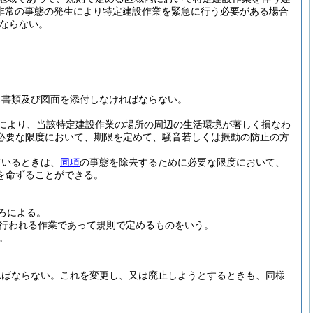
他非常の事態の発生により特定建設作業を緊急に行う必要がある場合
ならない。
る書類及び図面を添付しなければならない。
により、当該特定建設作業の場所の周辺の生活環境が著しく損なわ
必要な限度において、期限を定めて、騒音若しくは振動の防止の方
ているときは、
同項
の事態を除去するために必要な限度において、
を命ずることができる。
ろによる。
行われる作業であって規則で定めるものをいう。
。
ればならない。
これを変更し、又は廃止しようとするときも、同様