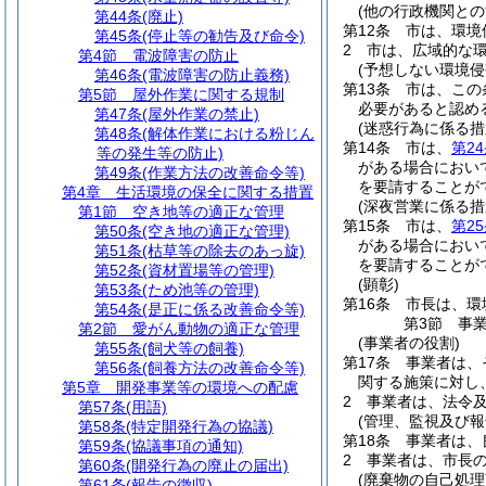
(他の行政機関との
第44条
(廃止)
第12条
市は、環境
第45条
(停止等の勧告及び命令)
2
市は、広域的な
第4節
電波障害の防止
(予想しない環境侵
第46条
(電波障害の防止義務)
第13条
市は、この
第5節
屋外作業に関する規制
必要があると認め
第47条
(屋外作業の禁止)
(迷惑行為に係る措
第48条
(解体作業における粉じん
第14条
市は、
第2
等の発生等の防止)
がある場合におい
第49条
(作業方法の改善命令等)
を要請することが
第4章
生活環境の保全に関する措置
(深夜営業に係る措
第1節
空き地等の適正な管理
第15条
市は、
第2
第50条
(空き地の適正な管理)
がある場合におい
第51条
(枯草等の除去のあっ旋)
を要請することが
第52条
(資材置場等の管理)
(顕彰)
第53条
(ため池等の管理)
第16条
市長は、環
第54条
(是正に係る改善命令等)
第3節
事
第2節
愛がん動物の適正な管理
(事業者の役割)
第55条
(飼犬等の飼養)
第17条
事業者は、
第56条
(飼養方法の改善命令等)
関する施策に対し
第5章
開発事業等の環境への配慮
2
事業者は、法令
第57条
(用語)
(管理、監視及び報
第58条
(特定開発行為の協議)
第18条
事業者は、
第59条
(協議事項の通知)
2
事業者は、市長
第60条
(開発行為の廃止の届出)
(廃棄物の自己処理
第61条
(報告の徴収)