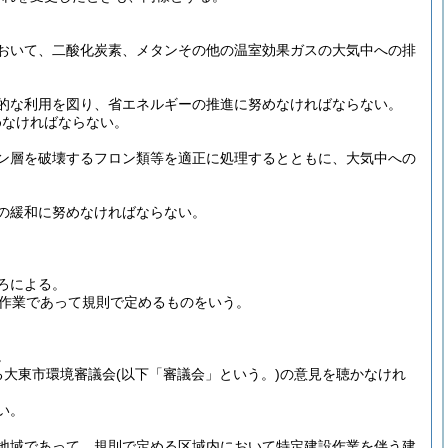
おいて、二酸化炭素、メタンその他の温室効果ガスの大気中への排
的な利用を図り、省エネルギーの推進に努めなければならない。
めなければならない。
ン層を破壊するフロン類等を適正に処理するとともに、大気中への
の緩和に努めなければならない。
ろによる。
作業であって規則で定めるものをいう。
。
る大東市環境審議会
(以下「審議会」という。)
の意見を聴かなけれ
い。
地域であって、規則で定める区域内において特定建設作業を伴う建