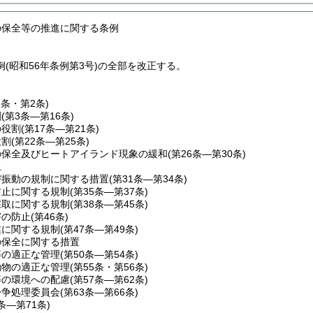
の保全等の推進に関する条例
(昭和56年条例第3号)の全部を改正する。
1条・第2条)
割
(第3条―第16条)
の役割
(第17条―第21条)
役割
(第22条―第25条)
の保全及びヒートアイランド現象の緩和
(第26条―第30条)
止
び振動の規制に関する措置
(第31条―第34条)
防止に関する規制
(第35条―第37条)
採取に関する規制
(第38条―第45条)
害の防止
(第46条)
業に関する規制
(第47条―第49条)
の保全に関する措置
等の適正な管理
(第50条―第54条)
動物の適正な管理
(第55条・第56条)
等の環境への配慮
(第57条―第62条)
紛争処理委員会
(第63条―第66条)
7条―第71条)