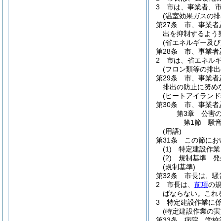
3
市は、事業者、
(温室効果ガスの排
第27条
市、事業者
出を抑制するよう
(省エネルギー及び
第28条
市、事業者
2
市は、省エネル
(フロン類等の排出
第29条
市、事業者
排出の防止に努め
(ヒートアイランド
第30条
市、事業者
第3章
公害
第1節
騒
(用語)
第31条
この節にお
(1)
特定建設作業
(2)
規制基準 発
(規制基準)
第32条
市長は、騒
2
市長は、
前項
の
ばならない。
これ
3
特定建設作業に
(特定建設作業の実
第33条
病院、学校