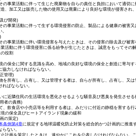
その事業活動に伴って生じた廃棄物を自らの責任と負担において適切に
製造、加工又は販売した物の使用又は廃棄により良好な環境が侵害され
及び開発)
その事業活動に伴って生ずる環境侵害の防止、製品による健康の被害又
い。
)
その事業活動に伴い環境侵害を与えたときは、その侵害の除去及び被害
事業活動に伴う環境侵害に係る紛争が生じたときは、誠意をもってその
民の役割
境の保全に関する意識を高め、地域の良好な環境の保全と創造に寄与す
に協力しなければならない。
正管理)
物を所有し、占有し、又は管理する者は、自らが所有し、占有し、又は
ければならない。
いに近隣住民の生活環境を悪化させるような騒音及び悪臭を発生させる
用者の責務)
て、飲食店や小売店等を利用する者は、みだりに付近の静穏を害する行
環境の保全及びヒートアイランド現象の緩和
画の策定)
本条例第4章
に規定する地球温暖化防止対策を総合的かつ計画的に推進
ならない。
防止計画を策定したときは、速やかにこれを公表しなければならない。