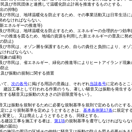
市民及び市民団体と連携して温暖化防止計画を推進するものとする。
出の抑制)
及び市民は、地球温暖化を防止するため、その事業活動又は日常生活に
努めなければならない。
新エネルギーの推進等)
及び市民は、地球温暖化を防止するため、エネルギーの合理的かつ効率
ギーの推進を図るため、地域の資源を利用した新エネルギーの普及に努
の防止)
及び市民は、オゾン層を保護するため、自らの責任と負担により、オゾ
なければならない。
現象の緩和)
及び市民は、省エネルギー、緑化の推進等によりヒートアイランド現象
の防止
音及び振動の規制に関する措置
いて、
次の各号
に掲げる用語の意義は、それぞれ
当該各号
に定めるとこ
 建設工事として行われる作業のうち、著しい騒音又は振動を発生する
生する騒音又は振動の大きさの許容限度等をいう。
音又は振動を規制するために必要な規制基準を規則で定めるものとする
規定により規制基準を定めようとするときは、
基本条例第17条
に規定す
を変更し、又は廃止しようとするときも、同様とする。
係る建設工事を施工する者は、
第1項
の規制基準を遵守しなければならな
施の届出)
等の施設の周辺の区域その他特に騒音又は振動の防止を図る必要がある