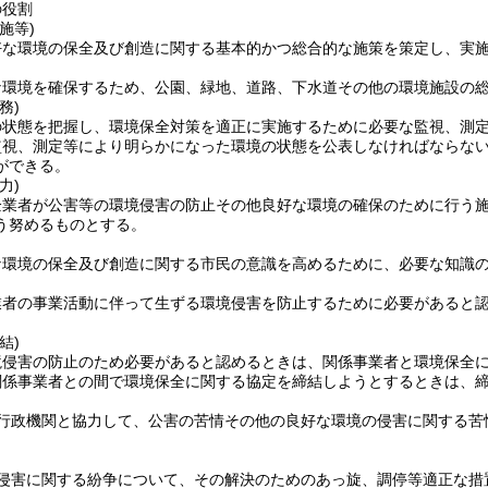
の役割
施等)
好な環境の保全及び創造に関する基本的かつ総合的な施策を策定し、実
な環境を確保するため、公園、緑地、道路、下水道その他の環境施設の
務)
の状態を把握し、環境保全対策を適正に実施するために必要な監視、測
監視、測定等により明らかになった環境の状態を公表しなければならな
ができる。
力)
企業者が公害等の環境侵害の防止その他良好な環境の確保のために行う
う努めるものとする。
な環境の保全及び創造に関する市民の意識を高めるために、必要な知識
業者の事業活動に伴って生ずる環境侵害を防止するために必要があると
結)
境侵害の防止のため必要があると認めるときは、関係事業者と環境保全
関係事業者との間で環境保全に関する協定を締結しようとするときは、
行政機関と協力して、公害の苦情その他の良好な環境の侵害に関する苦
侵害に関する紛争について、その解決のためのあっ旋、調停等適正な措