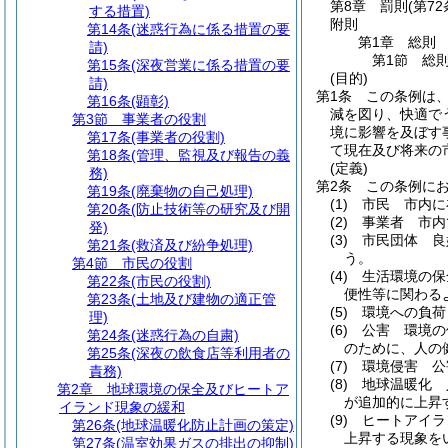
第8章
罰則
(第7
する措置)
附則
第14条
(迷惑行為に係る措置の要
第1章
総則
請)
第1節
総
第15条
(深夜営業に係る措置の要
(目的)
請)
第1条
この条例は
第16条
(顕彰)
減を図り、快適で
第3節
事業者の役割
境に影響を及ぼす
第17条
(事業者の役割)
て現在及び将来の
第18条
(管理、監視及び報告の義
(定義)
務)
第2条
この条例に
第19条
(廃棄物の自己処理)
(1)
市民 市内に
第20条
(防止技術等の研究及び開
(2)
事業者 市内
発)
(3)
市民団体 良
第21条
(救済及び紛争処理)
う。
第4節
市民の役割
(4)
生活環境の保
第22条
(市民の役割)
便性等に関わる
第23条
(土地及び建物の適正管
(5)
環境への負荷
理)
(6)
公害 環境の
第24条
(迷惑行為の自粛)
のために、人の
第25条
(深夜の飲食店等利用者の
(7)
環境侵害 公
責務)
(8)
地球温暖化 
第2章
地球環境の保全及びヒートア
が追加的に上昇
イランド現象の緩和
(9)
ヒートアイラ
第26条
(地球温暖化防止計画の策定)
上昇する現象を
第27条
(温室効果ガスの排出の抑制)