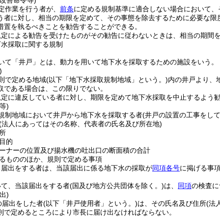
改善命令等)
定作業を行う者が、
前条
に定める規制基準に適合しない場合において、
う者に対し、相当の期限を定めて、その事態を除去するために必要な限
措置を執るべきことを勧告することができる。
規定による勧告を受けたものがその勧告に従わないときは、相当の期間
下水採取に関する規制
いて「井戸」とは、動力を用いて地下水を採取するための施設をいう。
)
則で定める地域
(以下「地下水採取規制地域」という。)
内の井戸より、
取である場合は、この限りでない。
規定に違反している者に対し、期限を定めて地下水採取を中止するよう
等)
規制地域において井戸から地下水を採取する者
(井戸の設置の工事をして
(法人にあってはその名称、代表者の氏名及び所在地)
所
目的
ーナーの位置及び揚水機の吐出口の断面積の合計
るもののほか、規則で定める事項
る届出をする者は、当該届出に係る地下水の採取が
同項各号
に掲げる事
いて、当該届出をする者
(国及び地方公共団体を除く。)
は、
同項
の検査に
出)
の届出をした者
(以下「井戸使用者」という。)
は、その氏名及び住所
(法
則で定めるところにより市長に届け出なければならない。