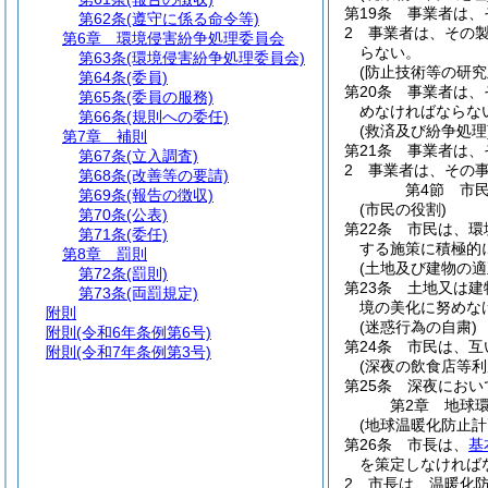
第19条
事業者は、
第62条
(遵守に係る命令等)
2
事業者は、その
第6章
環境侵害紛争処理委員会
らない。
第63条
(環境侵害紛争処理委員会)
(防止技術等の研究
第64条
(委員)
第20条
事業者は、
第65条
(委員の服務)
めなければならな
第66条
(規則への委任)
(救済及び紛争処理
第7章
補則
第21条
事業者は、
第67条
(立入調査)
2
事業者は、その
第68条
(改善等の要請)
第4節
市
第69条
(報告の徴収)
(市民の役割)
第70条
(公表)
第22条
市民は、環
第71条
(委任)
する施策に積極的
第8章
罰則
(土地及び建物の適
第72条
(罰則)
第23条
土地又は建
第73条
(両罰規定)
境の美化に努めな
附則
(迷惑行為の自粛)
附則
(令和6年条例第6号)
第24条
市民は、互
附則
(令和7年条例第3号)
(深夜の飲食店等利
第25条
深夜におい
第2章
地球
(地球温暖化防止計
第26条
市長は、
基
を策定しなければ
2
市長は、温暖化