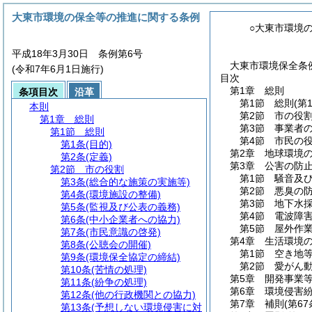
大東市環境の保全等の推進に関する条例
○大東市環境
平成18年3月30日 条例第6号
大東市環境保全条例
(令和7年6月1日施行)
目次
第1章
総則
条項目次
沿革
第1節
総則
(第
本則
第2節
市の役
第1章
総則
第3節
事業者
第1節
総則
第4節
市民の
第1条
(目的)
第2章
地球環境
第2条
(定義)
第3章
公害の防
第2節
市の役割
第1節
騒音及
第3条
(総合的な施策の実施等)
第2節
悪臭の
第4条
(環境施設の整備)
第3節
地下水
第5条
(監視及び公表の義務)
第4節
電波障
第6条
(中小企業者への協力)
第5節
屋外作
第7条
(市民意識の啓発)
第4章
生活環境
第8条
(公聴会の開催)
第1節
空き地
第9条
(環境保全協定の締結)
第2節
愛がん
第10条
(苦情の処理)
第5章
開発事業
第11条
(紛争の処理)
第6章
環境侵害
第12条
(他の行政機関との協力)
第7章
補則
(第6
第13条
(予想しない環境侵害に対