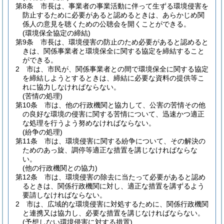
第8条
市長は、事業者の事業活動に伴って生ずる環境侵害を
防止するために必要があると認めるときは、あらかじめ関
係人の意見を聴くための公聴会を開くことができる。
(環境保全協定の締結)
第9条
市長は、環境侵害の防止のため必要があると認めると
きは、関係事業者と環境保全に関する協定を締結すること
ができる。
2
市は、市民が、関係事業者との間で環境保全に関する協定
を締結しようとするときは、締結に必要な資料の提供等こ
れに協力しなければならない。
(苦情の処理)
第10条
市は、他の行政機関と協力して、公害の苦情その他
の良好な環境の侵害に関する苦情について、迅速かつ適正
な処理を行うよう努めなければならない。
(紛争の処理)
第11条
市は、環境侵害に関する紛争について、その解決の
ためのあっ旋、調停等適正な措置を講じなければならな
い。
(他の行政機関との協力)
第12条
市は、環境侵害の除去に当たって必要があると認め
るときは、関係行政機関に対し、適正な措置を講ずるよう
要請しなければならない。
2
市は、広域的な環境侵害に対処するために、関係行政機関
と連携又は協力し、必要な措置を講じなければならない。
(予想しない環境侵害に対する措置)