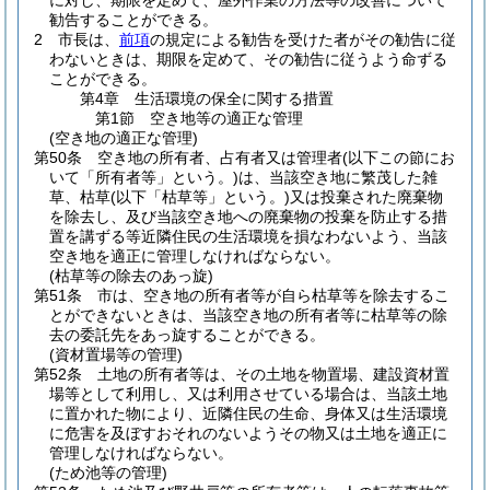
に対し、期限を定めて、屋外作業の方法等の改善について
勧告することができる。
2
市長は、
前項
の規定による勧告を受けた者がその勧告に従
わないときは、期限を定めて、その勧告に従うよう命ずる
ことができる。
第4章
生活環境の保全に関する措置
第1節
空き地等の適正な管理
(空き地の適正な管理)
第50条
空き地の所有者、占有者又は管理者
(以下この節にお
いて「所有者等」という。)
は、当該空き地に繁茂した雑
草、枯草
(以下「枯草等」という。)
又は投棄された廃棄物
を除去し、及び当該空き地への廃棄物の投棄を防止する措
置を講ずる等近隣住民の生活環境を損なわないよう、当該
空き地を適正に管理しなければならない。
(枯草等の除去のあっ旋)
第51条
市は、空き地の所有者等が自ら枯草等を除去するこ
とができないときは、当該空き地の所有者等に枯草等の除
去の委託先をあっ旋することができる。
(資材置場等の管理)
第52条
土地の所有者等は、その土地を物置場、建設資材置
場等として利用し、又は利用させている場合は、当該土地
に置かれた物により、近隣住民の生命、身体又は生活環境
に危害を及ぼすおそれのないようその物又は土地を適正に
管理しなければならない。
(ため池等の管理)