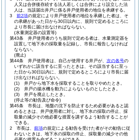
人又は合併後存続する法人若しくは合併により設立した法
人は、当該届出井戸に係る井戸使用者の地位を承継する。
3
前2項
の規定により井戸使用者の地位を承継した者は、そ
の承継があった日から30日以内に、規則で定めるところに
より市長に届け出なければならない。
(水量測定器の設置等)
第43条
井戸使用者のうち規則で定める者は、水量測定器を
設置して地下水の採取量を記録し、市長に報告しなければ
ならない。
(廃止)
第44条
井戸使用者は、自己が使用する井戸が、
次の各号
の
いずれかに該当するに至ったときは、その該当するに至っ
た日から30日以内に、規則で定めるところにより市長に届
け出なければならない。
(1)
井戸から地下水を採取することを取りやめたとき。
(2)
井戸の揚水機を動力によらないものとしたとき。
(3)
井戸を廃止したとき。
(停止等の勧告及び命令)
第45条
市長は、地盤の沈下を防止するため必要があると認
めるときは、井戸使用者に対し、地下水の採取の停止、採
取量の減少その他必要な措置を講ずるよう勧告することが
できる。
2
市長は、
前項
の規定による勧告を受けた者がその勧告に従
わないときは、地下水の採取の停止、採取量の減少その他
必要な措置を命ずることができる。