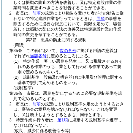
しくは振動の防止の方法を改善し、又は特定建設作業の作
業時間を変更すべきことを勧告することができる。
2
市長は、
前項
の規定により勧告を受けた者がその勧告に従
わないで特定建設作業を行っているときは、
同項
の事態を
除去するために必要な限度において、期限を定めて、騒音
若しくは振動の防止の方法の改善又は特定建設作業の作業
時間の変更を命ずることができる。
第2節
悪臭の防止に関する規制
(用語)
第35条
この節において、
次の各号
に掲げる用語の意義は、
それぞれ
当該各号
に定めるところによる。
(1)
特定作業 著しい悪臭を発生し、又は飛散させるおそ
れのある作業のうち、業として行われる作業であって規
則で定めるものをいう。
(2)
規制基準 設備及び構造並びに使用及び管理に関する
基準で規則で定めるものをいう。
(規制基準)
第36条
市長は、悪臭を防止するために必要な規制基準を規
則で定めるものとする。
2
市長は、
前項
の規定により規制基準を定めようとするとき
は、審議会の意見を聴かなければならない。
これを変更
し、又は廃止しようとするときも、同様とする。
3
特定作業を行う者は、
第1項
に規定する規制基準を遵守し
なければならない。
(改良、減少に係る改善命令等)