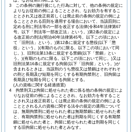
は、なお従前の例による。
3
この条例の施行後にした行為に対して、他の条例の規定に
よりなお従前の例によることとされ、なお効力を有するこ
ととされ又は改正前若しくは廃止前の条例の規定の例によ
ることとされる罰則を適用する場合において、当該罰則に
定める刑に刑法等の一部を改正する法律
(令和4年法律第67
号。以下「刑法等一部改正法」という。)
第2条の規定によ
る改正前の刑法
(明治40年法律第45号。以下この項におい
て「旧刑法」という。)
第12条に規定する懲役
(以下「懲
役」という。)
(有期のものに限る。以下この項において同
じ。)
、旧刑法第13条に規定する禁錮
(以下「禁錮」とい
う。)
(有期のものに限る。以下この項において同じ。)
又は
旧刑法第16条に規定する拘留
(以下「旧拘留」という。)
が
含まれるときは、当該刑のうち懲役又は禁錮はそれぞれそ
の刑と長期及び短期を同じくする有期拘禁刑と、旧拘留は
長期及び短期を同じくする拘留とする。
(人の資格に関する経過措置)
4
拘禁刑又は拘留に処せられた者に係る他の条例の規定によ
りなお従前の例によることとされ、なお効力を有すること
とされ又は改正前若しくは廃止前の条例の規定の例による
こととされる人の資格に関する法令の規定の適用について
は、無期拘禁刑に処せられた者は無期禁錮に処せられた者
と、有期拘禁刑に処せられた者は刑期を同じくする有期禁
錮に処せられた者と、拘留に処せられた者は刑期を同じく
する旧拘留に処せられた者とみなす。