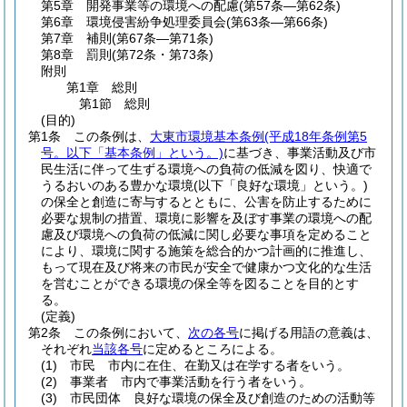
第5章
開発事業等の環境への配慮
(第57条―第62条)
第6章
環境侵害紛争処理委員会
(第63条―第66条)
第7章
補則
(第67条―第71条)
第8章
罰則
(第72条・第73条)
附則
第1章
総則
第1節
総則
(目的)
第1条
この条例は、
大東市環境基本条例
(平成18年条例第5
号。以下「基本条例」という。)
に基づき、事業活動及び市
民生活に伴って生ずる環境への負荷の低減を図り、快適で
うるおいのある豊かな環境
(以下「良好な環境」という。)
の保全と創造に寄与するとともに、公害を防止するために
必要な規制の措置、環境に影響を及ぼす事業の環境への配
慮及び環境への負荷の低減に関し必要な事項を定めること
により、環境に関する施策を総合的かつ計画的に推進し、
もって現在及び将来の市民が安全で健康かつ文化的な生活
を営むことができる環境の保全等を図ることを目的とす
る。
(定義)
第2条
この条例において、
次の各号
に掲げる用語の意義は、
それぞれ
当該各号
に定めるところによる。
(1)
市民 市内に在住、在勤又は在学する者をいう。
(2)
事業者 市内で事業活動を行う者をいう。
(3)
市民団体 良好な環境の保全及び創造のための活動等