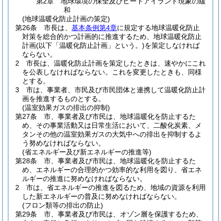
第2章
地球環境の保全及びヒートアイランド現象の緩
和
(地球温暖化防止計画の策定)
第26条
市長は、
基本条例第4章
に規定する地球温暖化防止
対策を総合的かつ計画的に推進するため、地球温暖化防止
計画
(以下「温暖化防止計画」という。)
を策定しなければ
ならない。
2
市長は、温暖化防止計画を策定したときは、速やかにこれ
を公表しなければならない。
これを変更したときも、同様
とする。
3
市は、事業者、市民及び市民団体と連携して温暖化防止計
画を推進するものとする。
(温室効果ガスの排出の抑制)
第27条
市、事業者及び市民は、地球温暖化を防止するた
め、その事業活動又は日常生活において、二酸化炭素、メ
タンその他の温室効果ガスの大気中への排出を抑制するよ
う努めなければならない。
(省エネルギー及び新エネルギーの推進等)
第28条
市、事業者及び市民は、地球温暖化を防止するた
め、エネルギーの合理的かつ効率的な利用を図り、省エネ
ルギーの推進に努めなければならない。
2
市は、省エネルギーの推進を図るため、地域の資源を利用
した新エネルギーの普及に努めなければならない。
(フロン類等の排出の防止)
第29条
市、事業者及び市民は、オゾン層を保護するため、