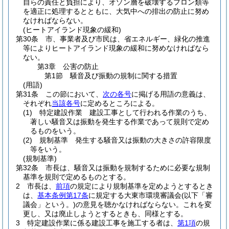
自らの責任と負担により、オゾン層を破壊するフロン類等
を適正に処理するとともに、大気中への排出の防止に努め
なければならない。
(ヒートアイランド現象の緩和)
第30条
市、事業者及び市民は、省エネルギー、緑化の推進
等によりヒートアイランド現象の緩和に努めなければなら
ない。
第3章
公害の防止
第1節
騒音及び振動の規制に関する措置
(用語)
第31条
この節において、
次の各号
に掲げる用語の意義は、
それぞれ
当該各号
に定めるところによる。
(1)
特定建設作業 建設工事として行われる作業のうち、
著しい騒音又は振動を発生する作業であって規則で定め
るものをいう。
(2)
規制基準 発生する騒音又は振動の大きさの許容限度
等をいう。
(規制基準)
第32条
市長は、騒音又は振動を規制するために必要な規制
基準を規則で定めるものとする。
2
市長は、
前項
の規定により規制基準を定めようとするとき
は、
基本条例第17条
に規定する大東市環境審議会
(以下「審
議会」という。)
の意見を聴かなければならない。
これを変
更し、又は廃止しようとするときも、同様とする。
3
特定建設作業に係る建設工事を施工する者は、
第1項
の規