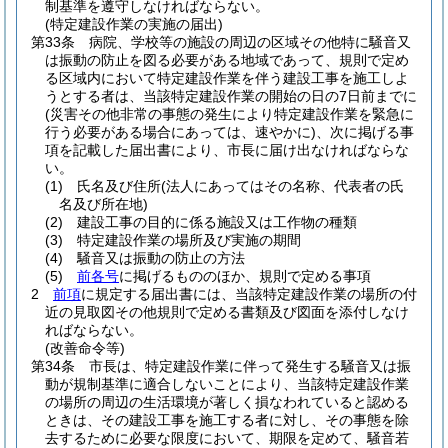
制基準を遵守しなければならない。
(特定建設作業の実施の届出)
第33条
病院、学校等の施設の周辺の区域その他特に騒音又
は振動の防止を図る必要がある地域であって、規則で定め
る区域内において特定建設作業を伴う建設工事を施工しよ
うとする者は、当該特定建設作業の開始の日の7日前までに
(災害その他非常の事態の発生により特定建設作業を緊急に
行う必要がある場合にあっては、速やかに)
、次に掲げる事
項を記載した届出書により、市長に届け出なければならな
い。
(1)
氏名及び住所
(法人にあってはその名称、代表者の氏
名及び所在地)
(2)
建設工事の目的に係る施設又は工作物の種類
(3)
特定建設作業の場所及び実施の期間
(4)
騒音又は振動の防止の方法
(5)
前各号
に掲げるもののほか、規則で定める事項
2
前項
に規定する届出書には、当該特定建設作業の場所の付
近の見取図その他規則で定める書類及び図面を添付しなけ
ればならない。
(改善命令等)
第34条
市長は、特定建設作業に伴って発生する騒音又は振
動が規制基準に適合しないことにより、当該特定建設作業
の場所の周辺の生活環境が著しく損なわれていると認める
ときは、その建設工事を施工する者に対し、その事態を除
去するために必要な限度において、期限を定めて、騒音若