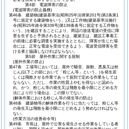
第4節
電波障害の防止
(電波障害の防止義務)
第46条
建築物
(建築基準法
(昭和25年法律第201号)
第2条第1
号に規定する建築物をいう。)
又は工作物
(建築基準法施行
令
(昭和25年政令第338号)
第138条各号に規定する工作物を
いう。)
を建設することにより、周辺の放送電波の受信に障
害を生ずると予測されるときは、建築主は、建設工事着工
の前後に必要な調査を実施するとともに、障害が生じた場
合には、正常な電波を受信できるよう、電波受信障害を受
ける者と協議しなければならない。
第5節
屋外作業に関する規制
(屋外作業の禁止)
第47条
工場等においては、屋外で騒音、振動、悪臭又は粉
じん
(以下この節において「粉じん等」という。)
を発生若
しくは飛散させる作業であって規則で定める作業をしては
ならない。
ただし、作業の性質上やむを得ないと認めら
れ、かつ、粉じん等の発生又は飛散を最小限にとどめる方
法により行う場合は、この限りでない。
(解体作業における粉じん等の発生等の防止)
第48条
建築物等の解体作業を行うに当たっては、粉じん等
の発生又は飛散を最小限にとどめるよう努めなければなら
ない。
(作業方法の改善命令等)
第49条
市長は、屋外で公害を発生させる作業をしている者