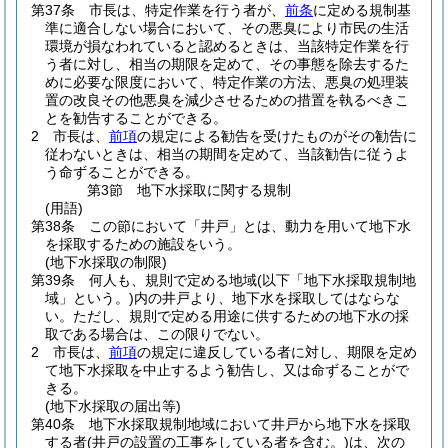
第37条
市長は、特定作業を行う者が、
前条
に定める規制基
準に適合しない場合において、その悪臭により市民の生活
環境が損なわれていると認めるときは、当該特定作業を行
う者に対し、相当の期限を定めて、その事態を除去するた
めに必要な限度において、特定作業の方法、悪臭の処理装
置の改良その他悪臭を減少させるための措置を執るべきこ
とを勧告することができる。
2
市長は、
前項
の規定による勧告を受けたものがその勧告に
従わないときは、相当の期間を定めて、当該勧告に従うよ
う命ずることができる。
第3節
地下水採取に関する規制
(用語)
第38条
この節において「井戸」とは、動力を用いて地下水
を採取するための施設をいう。
(地下水採取の制限)
第39条
何人も、規則で定める地域
(以下「地下水採取規制地
域」という。)
内の井戸より、地下水を採取してはならな
い。
ただし、規則で定める用途に供するための地下水の採
取である場合は、この限りでない。
2
市長は、
前項
の規定に違反している者に対し、期限を定め
て地下水採取を中止するよう勧告し、又は命ずることがで
きる。
(地下水採取の届出等)
第40条
地下水採取規制地域において井戸から地下水を採取
する者
(井戸の設置の工事をしている者を含む。)
は、次の