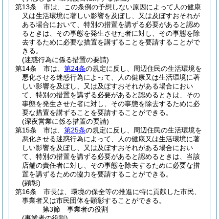
第13条
市は、この条例の予想しない原因によって人の健康
又は生活環境に著しい影響を及ぼし、又は及ぼすおそれが
ある場合において、特別の措置を講ずる必要があると認め
るときは、その事態を発生させた者に対し、その事態を除
去するために必要な措置を講ずることを要請することがで
きる。
(迷惑行為に係る措置の要請)
第14条
市は、
第24条
の規定に反し、周辺住民の生活環境を
悪化させる迷惑行為によって、人の健康又は生活環境に著
しい影響を及ぼし、又は及ぼすおそれがある場合におい
て、特別の措置を講ずる必要があると認めるときは、その
事態を発生させた者に対し、その事態を除去するために必
要な措置を講ずることを要請することができる。
(深夜営業に係る措置の要請)
第15条
市は、
第25条
の規定に反し、周辺住民の生活環境を
悪化させる迷惑行為によって、人の健康又は生活環境に著
しい影響を及ぼし、又は及ぼすおそれがある場合におい
て、特別の措置を講ずる必要があると認めるときは、当該
店舗の責任者に対し、その事態を除去するために必要な措
置を講ずるための協力を要請することができる。
(顕彰)
第16条
市長は、環境の保全等の推進に特に貢献した市民、
事業者又は市民団体を顕彰することができる。
第3節
事業者の役割
(事業者の役割)