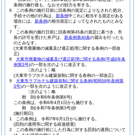
条例の施行後も、なおその効力を有する。
6
この条例の施行日前に旧条例の規定によりなされた処分、
手続その他の行為は、
新条例
中これに相当する規定がある
場合には、
新条例
の相当規定によってなされたものとみな
す。
7
この条例の施行日前に旧条例第45条の規定に基づき、市
長の許可を受けた井戸は、
新条例第40条
の届出を行ったも
のとみなす。
(大東市廃棄物の減量及び適正処理に関する条例の一部改
正)
8
大東市廃棄物の減量及び適正処理に関する条例
(平成6年条
例第3号)
の一部を次のように改正する。
〔次のよう〕略
(大東市ラブホテル建築規制に関する条例の一部改正)
9
大東市ラブホテル建築規制に関する条例
(昭和58年条例第
3号)
の一部を次のように改正する。
〔次のよう〕略
附
則
(令和6年
条例第6号)
この条例は、令和6年4月1日から施行する。
附
則
(令和7年
条例第3号)
抄
(施行期日)
1
この条例は、令和7年6月1日から施行する。
(罰則の適用等に関する経過措置)
2
この条例の施行前にした行為に対する罰則の適用について