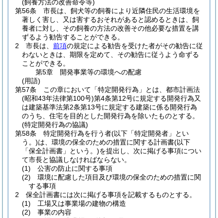
(飼養方法の改善命令等)
第56条
市長は、飼犬等の飼養により近隣住民の生活環境を
著しく害し、又は害するおそれがあると認めるときは、飼
養者に対し、その飼養の方法の改善その他必要な措置を講
ずるよう勧告することができる。
2
市長は、
前項
の規定による勧告を受けた者がその勧告に従
わないときは、期限を定めて、その勧告に従うよう命ずる
ことができる。
第5章
開発事業等の環境への配慮
(用語)
第57条
この章において「特定開発行為」とは、都市計画法
(昭和43年法律第100号)
第4条第12号に規定する開発行為又
は建築基準法第2条第13号に規定する建築に係る開発行為
のうち、住宅を目的とした開発行為を除いたものとする。
(特定開発行為の協議)
第58条
特定開発行為を行う者
(以下「特定開発者」とい
う。)
は、環境の保全のための措置に関する計画書
(以下
「保全計画書」という。)
を提出し、次に掲げる事項につい
て市長と協議しなければならない。
(1)
公害の防止に関する事項
(2)
環境に配慮した項目及び環境の保全のための措置に関
する事項
2
保全計画書には次に掲げる事項を記載するものとする。
(1)
工場又は事業場の建物の構造
(2)
事業の内容