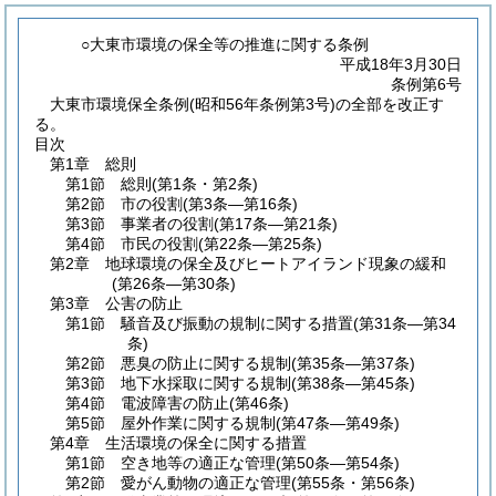
○大東市環境の保全等の推進に関する条例
平成18年3月30日
条例第6号
大東市環境保全条例(昭和56年条例第3号)の全部を改正す
る。
目次
第1章
総則
第1節
総則
(第1条・第2条)
第2節
市の役割
(第3条―第16条)
第3節
事業者の役割
(第17条―第21条)
第4節
市民の役割
(第22条―第25条)
第2章
地球環境の保全及びヒートアイランド現象の緩和
(第26条―第30条)
第3章
公害の防止
第1節
騒音及び振動の規制に関する措置
(第31条―第34
条)
第2節
悪臭の防止に関する規制
(第35条―第37条)
第3節
地下水採取に関する規制
(第38条―第45条)
第4節
電波障害の防止
(第46条)
第5節
屋外作業に関する規制
(第47条―第49条)
第4章
生活環境の保全に関する措置
第1節
空き地等の適正な管理
(第50条―第54条)
第2節
愛がん動物の適正な管理
(第55条・第56条)