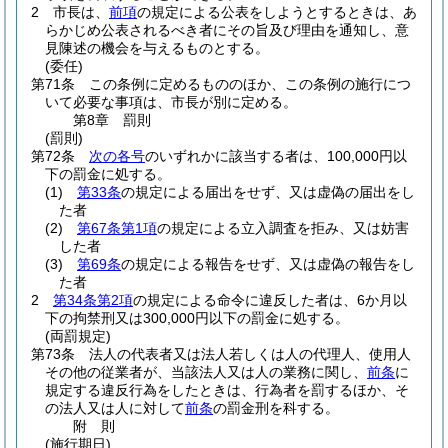
2
市長は、
前項
の規定による公表をしようとするときは、あ
らかじめ公表されるべき者にその旨及び理由を通知し、意
見陳述の機会を与えるものとする。
(委任)
第71条
この条例に定めるもののほか、この条例の施行につ
いて必要な事項は、市長が別に定める。
第8章
罰則
(罰則)
第72条
次の各号
のいずれかに該当する者は、100,000円以
下の罰金に処する。
(1)
第33条
の規定による届出をせず、又は虚偽の届出をし
た者
(2)
第67条第1項
の規定による立入調査を拒み、又は妨害
した者
(3)
第69条
の規定による報告をせず、又は虚偽の報告をし
た者
2
第34条第2項
の規定による命令に違反した者は、6か月以
下の拘禁刑又は300,000円以下の罰金に処する。
(両罰規定)
第73条
法人の代表者又は法人若しくは人の代理人、使用人
その他の従業者が、当該法人又は人の業務に関し、
前条
に
規定する違反行為をしたときは、行為者を罰するほか、そ
の法人又は人に対して
前条
の罰金刑を科する。
附
則
(施行期日)