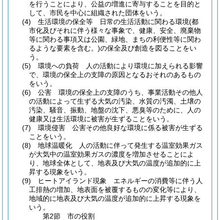
を行うことにより、公益の増進に寄与することを目的と
して、市民を中心に組織された団体をいう。
(4)
生活環境の保全等 日常の生活活動に関わる環境
(都
市化及びそれに伴う様々な事象で、健康、安全、廃棄物
等に関わる事項又は公園、緑地、まちの利便性等に関わ
るような要素を含む。)
の保全及び創造を図ることをい
う。
(5)
環境への負荷 人の活動により環境に加えられる影響
で、環境の保全上の支障の原因となるおそれのあるもの
をいう。
(6)
公害 環境の保全上の支障のうち、事業活動その他人
の活動によって生ずる大気の汚染、水質の汚濁、土壌の
汚染、騒音、振動、地盤の沈下、悪臭等のために、人の
健康又は生活環境に被害が生ずることをいう。
(7)
環境侵害 公害その他良好な環境に係る被害が生ずる
ことをいう。
(8)
地球温暖化 人の活動に伴って発生する温室効果ガス
が大気中の温室効果ガスの濃度を増加させることによ
り、地球全体として、地表及び大気の温度が追加的に上
昇する現象をいう。
(9)
ヒートアイランド現象 エネルギーの消費等に伴う人
工排熱の増加、地表面を被覆するものの変化等により、
地域的に地表及び大気の温度が追加的に上昇する現象を
いう。
第2節
市の役割