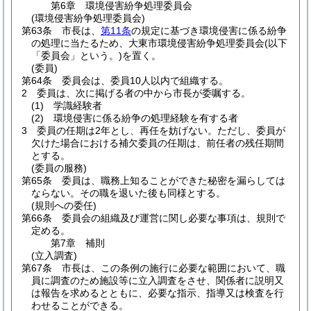
第6章
環境侵害紛争処理委員会
(環境侵害紛争処理委員会)
第63条
市長は、
第11条
の規定に基づき環境侵害に係る紛争
の処理に当たるため、大東市環境侵害紛争処理委員会
(以下
「委員会」という。)
を置く。
(委員)
第64条
委員会は、委員10人以内で組織する。
2
委員は、次に掲げる者の中から市長が委嘱する。
(1)
学識経験者
(2)
環境侵害に係る紛争の処理経験を有する者
3
委員の任期は2年とし、再任を妨げない。
ただし、委員が
欠けた場合における補欠委員の任期は、前任者の残任期間
とする。
(委員の服務)
第65条
委員は、職務上知ることができた秘密を漏らしては
ならない。
その職を退いた後も同様とする。
(規則への委任)
第66条
委員会の組織及び運営に関し必要な事項は、規則で
定める。
第7章
補則
(立入調査)
第67条
市長は、この条例の施行に必要な範囲において、職
員に調査のため施設等に立入調査をさせ、関係者に説明又
は報告を求めるとともに、必要な指示、指導又は検査を行
わせることができる。