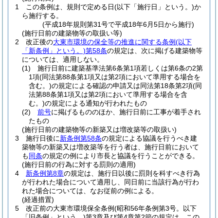
1
この条例は、規則で定める日
(以下「施行日」という。)
か
ら施行する。
(平成18年規則第31号で平成18年6月5日から施行)
(施行日前の建築物等の取扱い等)
2
改正後の
大東市環境の保全等の推進に関する条例
(以下
「新条例」という。)
第58条
の規定は、次に掲げる建築物等
については、適用しない。
(1)
施行日前に建築基準法第6条第1項若しくは第6条の2第
1項
(同法第88条第1項又は第2項において準用する場合を
含む。)
の規定による確認の申請又は同法第18条第2項
(同
法第88条第1項又は第2項において準用する場合を含
む。)
の規定による通知が行われたもの
(2)
前号
に掲げるもののほか、施行日前に工事が着手され
たもの
(施行日前の建築物等の新築又は増改築等の取扱い)
3
施行日後に
新条例第58条
の規定による協議を行うべき建
築物等の新築又は増改築等を行う者は、施行日前において
も
同条
の規定の例により市長と協議を行うことができる。
(施行日前の行為に対する罰則の適用)
4
新条例第8章
の規定は、施行日以後に罰則を科すべき行為
が行われた場合について適用し、同日前に当該行為が行わ
れた場合については、なお従前の例による。
(経過措置)
5
改正前の大東市環境保全条例
(昭和56年条例第3号。以下
「旧条例」という。)
第3章及び第4章第2節の規定は、この