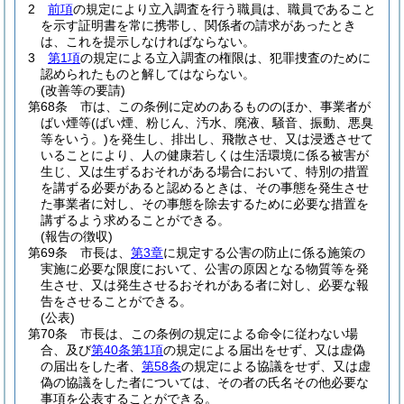
2
前項
の規定により立入調査を行う職員は、職員であること
を示す証明書を常に携帯し、関係者の請求があったとき
は、これを提示しなければならない。
3
第1項
の規定による立入調査の権限は、犯罪捜査のために
認められたものと解してはならない。
(改善等の要請)
第68条
市は、この条例に定めのあるもののほか、事業者が
ばい煙等
(ばい煙、粉じん、汚水、廃液、騒音、振動、悪臭
等をいう。)
を発生し、排出し、飛散させ、又は浸透させて
いることにより、人の健康若しくは生活環境に係る被害が
生じ、又は生ずるおそれがある場合において、特別の措置
を講ずる必要があると認めるときは、その事態を発生させ
た事業者に対し、その事態を除去するために必要な措置を
講ずるよう求めることができる。
(報告の徴収)
第69条
市長は、
第3章
に規定する公害の防止に係る施策の
実施に必要な限度において、公害の原因となる物質等を発
生させ、又は発生させるおそれがある者に対し、必要な報
告をさせることができる。
(公表)
第70条
市長は、この条例の規定による命令に従わない場
合、及び
第40条第1項
の規定による届出をせず、又は虚偽
の届出をした者、
第58条
の規定による協議をせず、又は虚
偽の協議をした者については、その者の氏名その他必要な
事項を公表することができる。