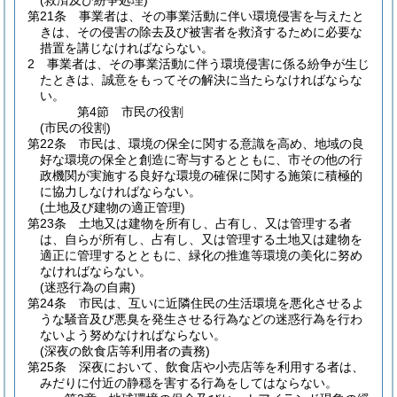
(救済及び紛争処理)
第21条
事業者は、その事業活動に伴い環境侵害を与えたと
きは、その侵害の除去及び被害者を救済するために必要な
措置を講じなければならない。
2
事業者は、その事業活動に伴う環境侵害に係る紛争が生じ
たときは、誠意をもってその解決に当たらなければならな
い。
第4節
市民の役割
(市民の役割)
第22条
市民は、環境の保全に関する意識を高め、地域の良
好な環境の保全と創造に寄与するとともに、市その他の行
政機関が実施する良好な環境の確保に関する施策に積極的
に協力しなければならない。
(土地及び建物の適正管理)
第23条
土地又は建物を所有し、占有し、又は管理する者
は、自らが所有し、占有し、又は管理する土地又は建物を
適正に管理するとともに、緑化の推進等環境の美化に努め
なければならない。
(迷惑行為の自粛)
第24条
市民は、互いに近隣住民の生活環境を悪化させるよ
うな騒音及び悪臭を発生させる行為などの迷惑行為を行わ
ないよう努めなければならない。
(深夜の飲食店等利用者の責務)
第25条
深夜において、飲食店や小売店等を利用する者は、
みだりに付近の静穏を害する行為をしてはならない。