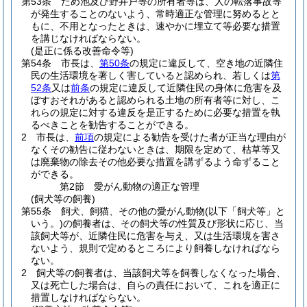
第53条
ため池及び野井戸等の所有者等は、人の転落事故等
が発生することのないよう、常時適正な管理に努めるとと
もに、不用となったときは、速やかに埋立て等必要な措置
を講じなければならない。
(是正に係る改善命令等)
第54条
市長は、
第50条
の規定に違反して、空き地の近隣住
民の生活環境を著しく害していると認められ、若しくは
第
52条
又は
前条
の規定に違反して近隣住民の身体に危害を及
ぼすおそれがあると認められる土地の所有者等に対し、こ
れらの規定に対する違反を是正するために必要な措置を執
るべきことを勧告することができる。
2
市長は、
前項
の規定による勧告を受けた者が正当な理由が
なくその勧告に従わないときは、期限を定めて、枯草等又
は廃棄物の除去その他必要な措置を講ずるよう命ずること
ができる。
第2節
愛がん動物の適正な管理
(飼犬等の飼養)
第55条
飼犬、飼猫、その他の愛がん動物
(以下「飼犬等」と
いう。)
の飼養者は、その飼犬等の性質及び形状に応じ、当
該飼犬等が、近隣住民に危害を与え、又は生活環境を害さ
ないよう、規則で定めるところにより飼養しなければなら
ない。
2
飼犬等の飼養者は、当該飼犬等を飼養しなくなった場合、
又は死亡した場合は、自らの責任において、これを適正に
措置しなければならない。