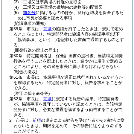
(3)
工場又は事業場の付近の見取図
(4)
工場又は事業場の敷地内の建物等の配置図
(5)
前各号
に掲げるもののほか、良好な環境を保全するた
めに市長が必要と認める事項
(協議事項の通知)
第59条
市長は、
前条
の協議が終了したときは、規則で定め
るところにより、特定開発者に協議内容の確認事項
(以下
「協議事項」という。)
を記載した書面で通知するものとす
る。
(開発行為の廃止の届出)
第60条
特定開発者は、保全計画書の提出後、当該特定開発
行為を行うことを廃止したときは、速やかに規則で定める
ところにより、その旨を市長に届け出なければならない。
(報告の徴収)
第61条
市長は、協議事項が適正に執行されているかどうか
を確認するため、特定開発者に対し、報告を求めることが
できる。
(遵守に係る命令等)
第62条
市長は、
前条
に規定する報告の結果、特定開発者
が、協議事項を遵守していないと認めるときは、当該特定
開発者に対し、必要な措置を講ずるよう勧告することがで
きる。
2
市長は、
前項
の規定による勧告を受けた者がその勧告に従
わないときは、期限を定めて、その勧告に従うよう命ずる
ことができる。