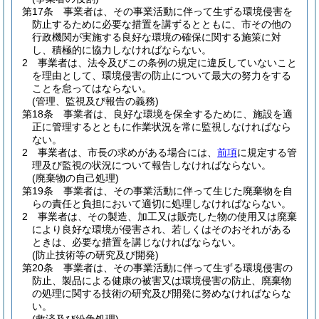
第17条
事業者は、その事業活動に伴って生ずる環境侵害を
防止するために必要な措置を講ずるとともに、市その他の
行政機関が実施する良好な環境の確保に関する施策に対
し、積極的に協力しなければならない。
2
事業者は、法令及びこの条例の規定に違反していないこと
を理由として、環境侵害の防止について最大の努力をする
ことを怠ってはならない。
(管理、監視及び報告の義務)
第18条
事業者は、良好な環境を保全するために、施設を適
正に管理するとともに作業状況を常に監視しなければなら
ない。
2
事業者は、市長の求めがある場合には、
前項
に規定する管
理及び監視の状況について報告しなければならない。
(廃棄物の自己処理)
第19条
事業者は、その事業活動に伴って生じた廃棄物を自
らの責任と負担において適切に処理しなければならない。
2
事業者は、その製造、加工又は販売した物の使用又は廃棄
により良好な環境が侵害され、若しくはそのおそれがある
ときは、必要な措置を講じなければならない。
(防止技術等の研究及び開発)
第20条
事業者は、その事業活動に伴って生ずる環境侵害の
防止、製品による健康の被害又は環境侵害の防止、廃棄物
の処理に関する技術の研究及び開発に努めなければならな
い。