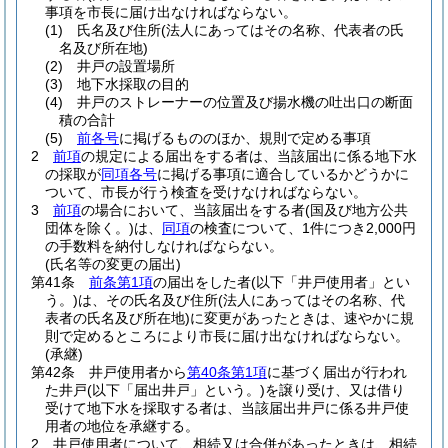
事項を市長に届け出なければならない。
(1)
氏名及び住所
(法人にあってはその名称、代表者の氏
名及び所在地)
(2)
井戸の設置場所
(3)
地下水採取の目的
(4)
井戸のストレーナーの位置及び揚水機の吐出口の断面
積の合計
(5)
前各号
に掲げるもののほか、規則で定める事項
2
前項
の規定による届出をする者は、当該届出に係る地下水
の採取が
同項各号
に掲げる事項に適合しているかどうかに
ついて、市長が行う検査を受けなければならない。
3
前項
の場合において、当該届出をする者
(国及び地方公共
団体を除く。)
は、
同項
の検査について、1件につき2,000円
の手数料を納付しなければならない。
(氏名等の変更の届出)
第41条
前条第1項
の届出をした者
(以下「井戸使用者」とい
う。)
は、その氏名及び住所
(法人にあってはその名称、代
表者の氏名及び所在地)
に変更があったときは、速やかに規
則で定めるところにより市長に届け出なければならない。
(承継)
第42条
井戸使用者から
第40条第1項
に基づく届出が行われ
た井戸
(以下「届出井戸」という。)
を譲り受け、又は借り
受けて地下水を採取する者は、当該届出井戸に係る井戸使
用者の地位を承継する。
2
井戸使用者について、相続又は合併があったときは、相続