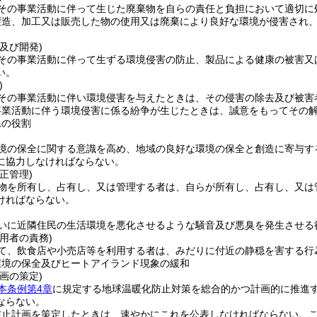
その事業活動に伴って生じた廃棄物を自らの責任と負担において適切に
製造、加工又は販売した物の使用又は廃棄により良好な環境が侵害され
及び開発)
その事業活動に伴って生ずる環境侵害の防止、製品による健康の被害又
い。
)
その事業活動に伴い環境侵害を与えたときは、その侵害の除去及び被害
事業活動に伴う環境侵害に係る紛争が生じたときは、誠意をもってその
民の役割
境の保全に関する意識を高め、地域の良好な環境の保全と創造に寄与す
に協力しなければならない。
正管理)
物を所有し、占有し、又は管理する者は、自らが所有し、占有し、又は
ければならない。
いに近隣住民の生活環境を悪化させるような騒音及び悪臭を発生させる
用者の責務)
て、飲食店や小売店等を利用する者は、みだりに付近の静穏を害する行
環境の保全及びヒートアイランド現象の緩和
画の策定)
本条例第4章
に規定する地球温暖化防止対策を総合的かつ計画的に推進
ならない。
防止計画を策定したときは、速やかにこれを公表しなければならない。