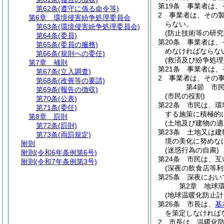
第19条
事業者は、
第62条
(遵守に係る命令等)
2
事業者は、その
第6章
環境侵害紛争処理委員会
らない。
第63条
(環境侵害紛争処理委員会)
(防止技術等の研究
第64条
(委員)
第20条
事業者は、
第65条
(委員の服務)
めなければならな
第66条
(規則への委任)
(救済及び紛争処理
第7章
補則
第21条
事業者は、
第67条
(立入調査)
2
事業者は、その
第68条
(改善等の要請)
第4節
市
第69条
(報告の徴収)
(市民の役割)
第70条
(公表)
第22条
市民は、環
第71条
(委任)
する施策に積極的
第8章
罰則
(土地及び建物の適
第72条
(罰則)
第23条
土地又は建
第73条
(両罰規定)
境の美化に努めな
附則
(迷惑行為の自粛)
附則
(令和6年条例第6号)
第24条
市民は、互
附則
(令和7年条例第3号)
(深夜の飲食店等利
第25条
深夜におい
第2章
地球
(地球温暖化防止計
第26条
市長は、
基
を策定しなければ
2
市長は、温暖化