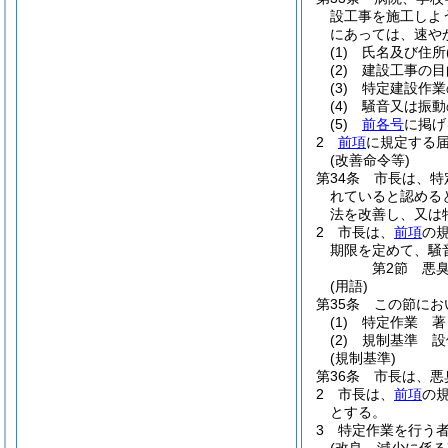
設工事を施工しよ
にあっては、速や
(1)
氏名及び住所
(2)
建設工事の目
(3)
特定建設作業
(4)
騒音又は振動
(5)
前各号
に掲げ
2
前項
に規定する
(改善命令等)
第34条
市長は、特
れていると認める
法を改善し、又は
2
市長は、
前項
の
期限を定めて、騒
第2節
悪
(用語)
第35条
この節にお
(1)
特定作業 著
(2)
規制基準 設
(規制基準)
第36条
市長は、悪
2
市長は、
前項
の
とする。
3
特定作業を行う