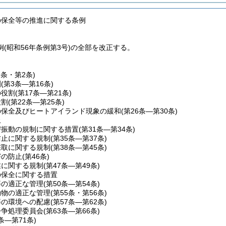
の保全等の推進に関する条例
(昭和56年条例第3号)の全部を改正する。
1条・第2条)
割
(第3条―第16条)
の役割
(第17条―第21条)
役割
(第22条―第25条)
の保全及びヒートアイランド現象の緩和
(第26条―第30条)
止
び振動の規制に関する措置
(第31条―第34条)
防止に関する規制
(第35条―第37条)
採取に関する規制
(第38条―第45条)
害の防止
(第46条)
業に関する規制
(第47条―第49条)
の保全に関する措置
等の適正な管理
(第50条―第54条)
動物の適正な管理
(第55条・第56条)
等の環境への配慮
(第57条―第62条)
紛争処理委員会
(第63条―第66条)
7条―第71条)