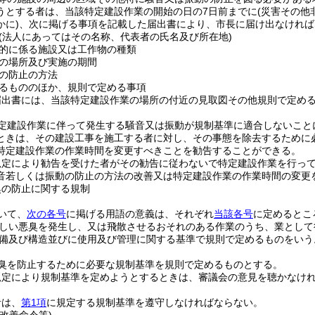
うとする者は、当該特定建設作業の開始の日の7日前までに
(災害その
かに)
、次に掲げる事項を記載した届出書により、市長に届け出なければ
(法人にあってはその名称、代表者の氏名及び所在地)
的に係る施設又は工作物の種類
の場所及び実施の期間
の防止の方法
るもののほか、規則で定める事項
届出書には、当該特定建設作業の場所の付近の見取図その他規則で定め
定建設作業に伴って発生する騒音又は振動が規制基準に適合しないこと
ときは、その建設工事を施工する者に対し、その事態を除去するために
特定建設作業の作業時間を変更すべきことを勧告することができる。
規定により勧告を受けた者がその勧告に従わないで特定建設作業を行っ
音若しくは振動の防止の方法の改善又は特定建設作業の作業時間の変更
臭の防止に関する規制
いて、
次の各号
に掲げる用語の意義は、それぞれ
当該各号
に定めるとこ
しい悪臭を発生し、又は飛散させるおそれのある作業のうち、業として
備及び構造並びに使用及び管理に関する基準で規則で定めるものをいう
臭を防止するために必要な規制基準を規則で定めるものとする。
規定により規制基準を定めようとするときは、審議会の意見を聴かなけ
者は、
第1項
に規定する規制基準を遵守しなければならない。