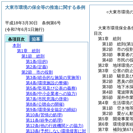
大東市環境の保全等の推進に関する条例
○大東市環境
平成18年3月30日 条例第6号
大東市環境保全条例
(令和7年6月1日施行)
目次
第1章
総則
条項目次
沿革
第1節
総則
(第
本則
第2節
市の役
第1章
総則
第3節
事業者
第1節
総則
第4節
市民の
第1条
(目的)
第2章
地球環境
第2条
(定義)
第3章
公害の防
第2節
市の役割
第1節
騒音及
第3条
(総合的な施策の実施等)
第2節
悪臭の
第4条
(環境施設の整備)
第3節
地下水
第5条
(監視及び公表の義務)
第4節
電波障
第6条
(中小企業者への協力)
第5節
屋外作
第7条
(市民意識の啓発)
第4章
生活環境
第8条
(公聴会の開催)
第1節
空き地
第9条
(環境保全協定の締結)
第2節
愛がん
第10条
(苦情の処理)
第5章
開発事業
第11条
(紛争の処理)
第6章
環境侵害
第12条
(他の行政機関との協力)
第7章
補則
(第6
第13条
(予想しない環境侵害に対