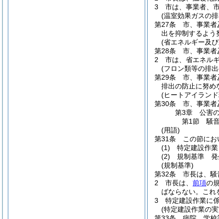
3
市は、事業者、
(温室効果ガスの排
第27条
市、事業者
出を抑制するよう
(省エネルギー及び
第28条
市、事業者
2
市は、省エネル
(フロン類等の排出
第29条
市、事業者
排出の防止に努め
(ヒートアイランド
第30条
市、事業者
第3章
公害
第1節
騒
(用語)
第31条
この節にお
(1)
特定建設作業
(2)
規制基準 発
(規制基準)
第32条
市長は、騒
2
市長は、
前項
の
ばならない。
これ
3
特定建設作業に
(特定建設作業の実
第33条
病院、学校