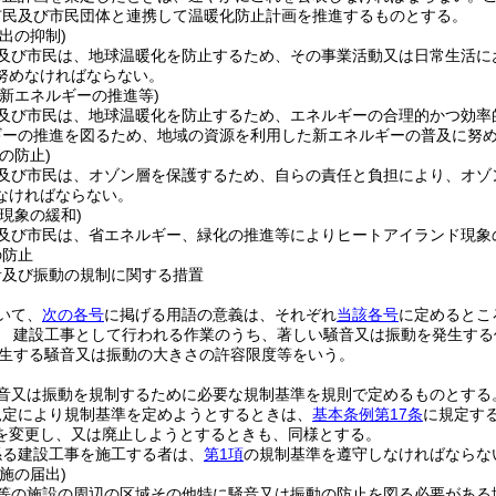
市民及び市民団体と連携して温暖化防止計画を推進するものとする。
出の抑制)
及び市民は、地球温暖化を防止するため、その事業活動又は日常生活に
努めなければならない。
新エネルギーの推進等)
及び市民は、地球温暖化を防止するため、エネルギーの合理的かつ効率
ギーの推進を図るため、地域の資源を利用した新エネルギーの普及に努
の防止)
及び市民は、オゾン層を保護するため、自らの責任と負担により、オゾ
なければならない。
現象の緩和)
及び市民は、省エネルギー、緑化の推進等によりヒートアイランド現象
の防止
音及び振動の規制に関する措置
いて、
次の各号
に掲げる用語の意義は、それぞれ
当該各号
に定めるとこ
 建設工事として行われる作業のうち、著しい騒音又は振動を発生する
生する騒音又は振動の大きさの許容限度等をいう。
音又は振動を規制するために必要な規制基準を規則で定めるものとする
規定により規制基準を定めようとするときは、
基本条例第17条
に規定す
を変更し、又は廃止しようとするときも、同様とする。
係る建設工事を施工する者は、
第1項
の規制基準を遵守しなければならな
施の届出)
等の施設の周辺の区域その他特に騒音又は振動の防止を図る必要がある