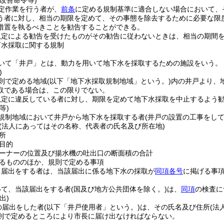
改善命令等)
定作業を行う者が、
前条
に定める規制基準に適合しない場合において、
う者に対し、相当の期限を定めて、その事態を除去するために必要な限
措置を執るべきことを勧告することができる。
規定による勧告を受けたものがその勧告に従わないときは、相当の期間
下水採取に関する規制
いて「井戸」とは、動力を用いて地下水を採取するための施設をいう。
)
則で定める地域
(以下「地下水採取規制地域」という。)
内の井戸より、
取である場合は、この限りでない。
規定に違反している者に対し、期限を定めて地下水採取を中止するよう
等)
規制地域において井戸から地下水を採取する者
(井戸の設置の工事をして
(法人にあってはその名称、代表者の氏名及び所在地)
所
目的
ーナーの位置及び揚水機の吐出口の断面積の合計
るもののほか、規則で定める事項
る届出をする者は、当該届出に係る地下水の採取が
同項各号
に掲げる事
いて、当該届出をする者
(国及び地方公共団体を除く。)
は、
同項
の検査に
出)
の届出をした者
(以下「井戸使用者」という。)
は、その氏名及び住所
(法
則で定めるところにより市長に届け出なければならない。