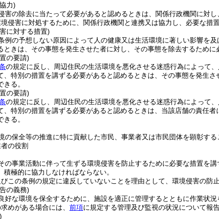
協力)
侵害の除去に当たって必要があると認めるときは、関係行政機関に対し
環境侵害に対処するために、関係行政機関と連携又は協力し、必要な措
害に対する措置)
条例の予想しない原因によって人の健康又は生活環境に著しい影響を及
るときは、その事態を発生させた者に対し、その事態を除去するために
置の要請)
4条
の規定に反し、周辺住民の生活環境を悪化させる迷惑行為によって、
て、特別の措置を講ずる必要があると認めるときは、その事態を発生さ
できる。
置の要請)
5条
の規定に反し、周辺住民の生活環境を悪化させる迷惑行為によって、
て、特別の措置を講ずる必要があると認めるときは、当該店舗の責任者
できる。
境の保全等の推進に特に貢献した市民、事業者又は市民団体を顕彰する
業者の役割
その事業活動に伴って生ずる環境侵害を防止するために必要な措置を講
、積極的に協力しなければならない。
及びこの条例の規定に違反していないことを理由として、環境侵害の防
告の義務)
良好な環境を保全するために、施設を適正に管理するとともに作業状況
の求めがある場合には、
前項
に規定する管理及び監視の状況について報
)