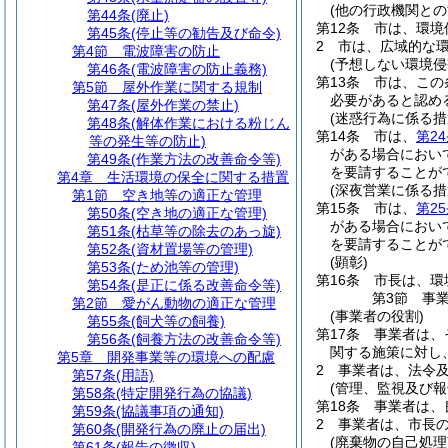
(他の行政機関との
第44条
(廃止)
第12条
市は、環境
第45条
(停止等の勧告及び命令)
2
市は、広域的な
第4節
電波障害の防止
(予想しない環境侵
第46条
(電波障害の防止義務)
第13条
市は、この
第5節
屋外作業に関する規制
必要があると認め
第47条
(屋外作業の禁止)
(迷惑行為に係る措
第48条
(解体作業における粉じん
第14条
市は、
第2
等の発生等の防止)
がある場合におい
第49条
(作業方法の改善命令等)
を要請することが
第4章
生活環境の保全に関する措置
(深夜営業に係る措
第1節
空き地等の適正な管理
第15条
市は、
第2
第50条
(空き地の適正な管理)
がある場合におい
第51条
(枯草等の除去のあっ旋)
を要請することが
第52条
(資材置場等の管理)
(顕彰)
第53条
(ため池等の管理)
第16条
市長は、環
第54条
(是正に係る改善命令等)
第3節
事
第2節
愛がん動物の適正な管理
(事業者の役割)
第55条
(飼犬等の飼養)
第17条
事業者は、
第56条
(飼養方法の改善命令等)
関する施策に対し
第5章
開発事業等の環境への配慮
2
事業者は、法令
第57条
(用語)
(管理、監視及び報
第58条
(特定開発行為の協議)
第18条
事業者は、
第59条
(協議事項の通知)
2
事業者は、市長
第60条
(開発行為の廃止の届出)
(廃棄物の自己処理
第61条
(報告の徴収)