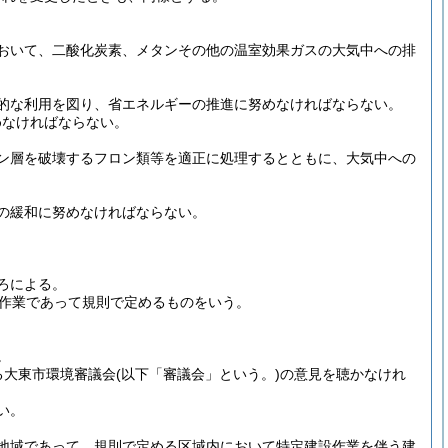
おいて、二酸化炭素、メタンその他の温室効果ガスの大気中への排
的な利用を図り、省エネルギーの推進に努めなければならない。
めなければならない。
ン層を破壊するフロン類等を適正に処理するとともに、大気中への
の緩和に努めなければならない。
ろによる。
作業であって規則で定めるものをいう。
。
る大東市環境審議会
(以下「審議会」という。)
の意見を聴かなけれ
い。
地域であって、規則で定める区域内において特定建設作業を伴う建