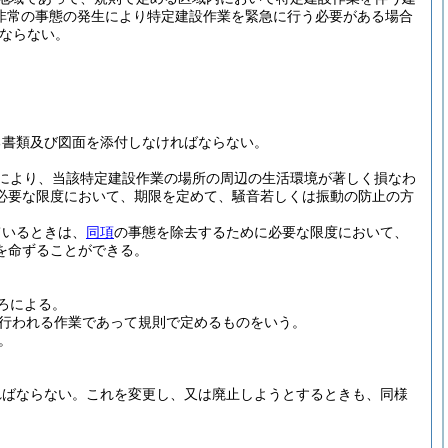
他非常の事態の発生により特定建設作業を緊急に行う必要がある場合
ならない。
る書類及び図面を添付しなければならない。
により、当該特定建設作業の場所の周辺の生活環境が著しく損なわ
必要な限度において、期限を定めて、騒音若しくは振動の防止の方
ているときは、
同項
の事態を除去するために必要な限度において、
を命ずることができる。
ろによる。
行われる作業であって規則で定めるものをいう。
。
ればならない。
これを変更し、又は廃止しようとするときも、同様