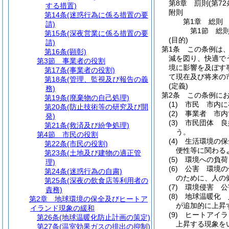
第8章
罰則
(第7
する措置)
附則
第14条
(迷惑行為に係る措置の要
第1章
総則
請)
第1節
総
第15条
(深夜営業に係る措置の要
(目的)
請)
第1条
この条例は
第16条
(顕彰)
減を図り、快適で
第3節
事業者の役割
境に影響を及ぼす
第17条
(事業者の役割)
て現在及び将来の
第18条
(管理、監視及び報告の義
(定義)
務)
第2条
この条例に
第19条
(廃棄物の自己処理)
(1)
市民 市内に
第20条
(防止技術等の研究及び開
(2)
事業者 市内
発)
(3)
市民団体 良
第21条
(救済及び紛争処理)
う。
第4節
市民の役割
(4)
生活環境の保
第22条
(市民の役割)
便性等に関わる
第23条
(土地及び建物の適正管
(5)
環境への負荷
理)
(6)
公害 環境の
第24条
(迷惑行為の自粛)
のために、人の
第25条
(深夜の飲食店等利用者の
(7)
環境侵害 公
責務)
(8)
地球温暖化 
第2章
地球環境の保全及びヒートア
が追加的に上昇
イランド現象の緩和
(9)
ヒートアイラ
第26条
(地球温暖化防止計画の策定)
上昇する現象を
第27条
(温室効果ガスの排出の抑制)