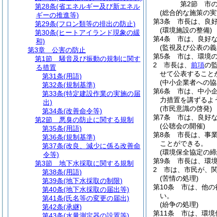
第2節
市
第28条
(省エネルギー及び新エネル
(総合的な施策の実
ギーの推進等)
第3条
市長は、良
第29条
(フロン類等の排出の防止)
(環境施設の整備)
第30条
(ヒートアイランド現象の緩
第4条
市は、良好
和)
(監視及び公表の義
第3章
公害の防止
第5条
市は、環境
第1節
騒音及び振動の規制に関す
2
市長は、
前項
の
る措置
せて公表すること
第31条
(用語)
(中小企業者への協
第32条
(規制基準)
第6条
市は、中小
第33条
(特定建設作業の実施の届
力措置を講ずるよ
出)
(市民意識の啓発)
第34条
(改善命令等)
第7条
市は、良好
第2節
悪臭の防止に関する規制
(公聴会の開催)
第35条
(用語)
第8条
市長は、事
第36条
(規制基準)
ことができる。
第37条
(改良、減少に係る改善命
(環境保全協定の締
令等)
第9条
市長は、環
第3節
地下水採取に関する規制
2
市は、市民が、
第38条
(用語)
(苦情の処理)
第39条
(地下水採取の制限)
第10条
市は、他の
第40条
(地下水採取の届出等)
い。
第41条
(氏名等の変更の届出)
(紛争の処理)
第42条
(承継)
第11条
市は、環境
第43条
(水量測定器の設置等)