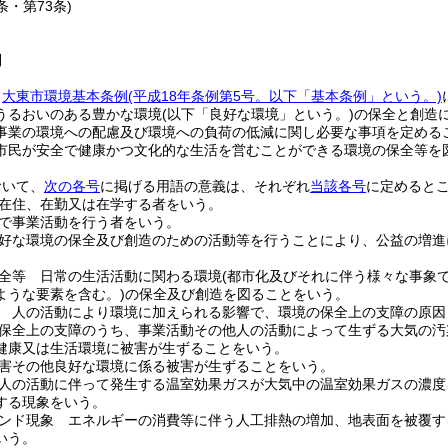
2条・第73条)
則
、
大東市環境基本条例
(平成18年条例第5号。以下「基本条例」という。)
うるおいのある豊かな環境
(以下「良好な環境」という。)
の保全と創造
事業の環境への配慮及び環境への負荷の低減に関し必要な事項を定める
市民が安全で健康かつ文化的な生活を営むことができる環境の保全等を
おいて、
次の各号
に掲げる用語の意義は、それぞれ
当該各号
に定めると
在住、在勤又は在学する者をいう。
で事業活動を行う者をいう。
好な環境の保全及び創造のための活動等を行うことにより、公益の増進
全等 日常の生活活動に関わる環境
(都市化及びそれに伴う様々な事象
ような要素を含む。)
の保全及び創造を図ることをいう。
 人の活動により環境に加えられる影響で、環境の保全上の支障の原因
保全上の支障のうち、事業活動その他人の活動によって生ずる大気の汚
健康又は生活環境に被害が生ずることをいう。
害その他良好な環境に係る被害が生ずることをいう。
人の活動に伴って発生する温室効果ガスが大気中の温室効果ガスの濃度
する現象をいう。
ンド現象 エネルギーの消費等に伴う人工排熱の増加、地表面を被覆す
いう。