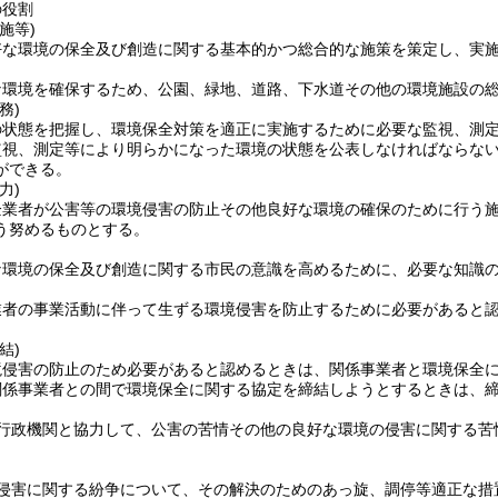
の役割
施等)
好な環境の保全及び創造に関する基本的かつ総合的な施策を策定し、実
な環境を確保するため、公園、緑地、道路、下水道その他の環境施設の
務)
の状態を把握し、環境保全対策を適正に実施するために必要な監視、測
監視、測定等により明らかになった環境の状態を公表しなければならな
ができる。
力)
企業者が公害等の環境侵害の防止その他良好な環境の確保のために行う
う努めるものとする。
な環境の保全及び創造に関する市民の意識を高めるために、必要な知識
業者の事業活動に伴って生ずる環境侵害を防止するために必要があると
結)
境侵害の防止のため必要があると認めるときは、関係事業者と環境保全
関係事業者との間で環境保全に関する協定を締結しようとするときは、
行政機関と協力して、公害の苦情その他の良好な環境の侵害に関する苦
侵害に関する紛争について、その解決のためのあっ旋、調停等適正な措