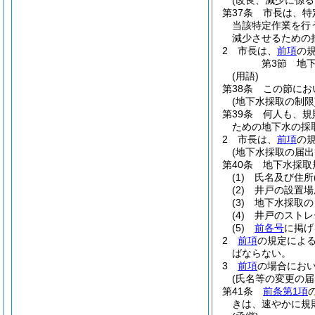
(改良、減少に係る
第37条
市長は、特
当該特定作業を行
減少させるための
2
市長は、
前項
の
第3節
地
(用語)
第38条
この節にお
(地下水採取の制限
第39条
何人も、規
ための地下水の採
2
市長は、
前項
の
(地下水採取の届出
第40条
地下水採取
(1)
氏名及び住所
(2)
井戸の設置場
(3)
地下水採取の
(4)
井戸のストレ
(5)
前各号
に掲げ
2
前項
の規定によ
ばならない。
3
前項
の場合にお
(氏名等の変更の届
第41条
前条第1項
きは、速やかに規