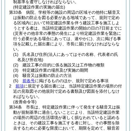
制基準を遵守しなければならない。
(特定建設作業の実施の届出)
第33条
病院、学校等の施設の周辺の区域その他特に騒音又
は振動の防止を図る必要がある地域であって、規則で定め
る区域内において特定建設作業を伴う建設工事を施工しよ
うとする者は、当該特定建設作業の開始の日の7日前までに
(災害その他非常の事態の発生により特定建設作業を緊急に
行う必要がある場合にあっては、速やかに)
、次に掲げる事
項を記載した届出書により、市長に届け出なければならな
い。
(1)
氏名及び住所
(法人にあってはその名称、代表者の氏
名及び所在地)
(2)
建設工事の目的に係る施設又は工作物の種類
(3)
特定建設作業の場所及び実施の期間
(4)
騒音又は振動の防止の方法
(5)
前各号
に掲げるもののほか、規則で定める事項
2
前項
に規定する届出書には、当該特定建設作業の場所の付
近の見取図その他規則で定める書類及び図面を添付しなけ
ればならない。
(改善命令等)
第34条
市長は、特定建設作業に伴って発生する騒音又は振
動が規制基準に適合しないことにより、当該特定建設作業
の場所の周辺の生活環境が著しく損なわれていると認める
ときは、その建設工事を施工する者に対し、その事態を除
去するために必要な限度において、期限を定めて、騒音若