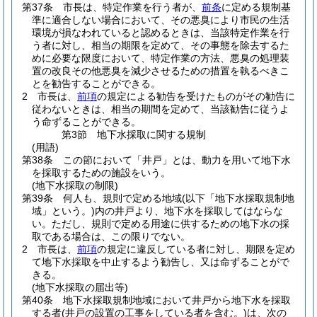
第37条
市長は、特定作業を行う者が、
前条
に定める規制基
準に適合しない場合において、その悪臭により市民の生活
環境が損なわれていると認めるときは、当該特定作業を行
う者に対し、相当の期限を定めて、その事態を除去するた
めに必要な限度において、特定作業の方法、悪臭の処理装
置の改良その他悪臭を減少させるための措置を執るべきこ
とを勧告することができる。
2
市長は、
前項
の規定による勧告を受けたものがその勧告に
従わないときは、相当の期間を定めて、当該勧告に従うよ
う命ずることができる。
第3節
地下水採取に関する規制
(用語)
第38条
この節において「井戸」とは、動力を用いて地下水
を採取するための施設をいう。
(地下水採取の制限)
第39条
何人も、規則で定める地域
(以下「地下水採取規制地
域」という。)
内の井戸より、地下水を採取してはならな
い。
ただし、規則で定める用途に供するための地下水の採
取である場合は、この限りでない。
2
市長は、
前項
の規定に違反している者に対し、期限を定め
て地下水採取を中止するよう勧告し、又は命ずることがで
きる。
(地下水採取の届出等)
第40条
地下水採取規制地域において井戸から地下水を採取
する者
(井戸の設置の工事をしている者を含む。)
は、次の