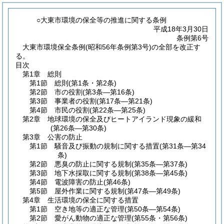
○大東市環境の保全等の推進に関する条例
平成18年3月30日
条例第6号
大東市環境保全条例(昭和56年条例第3号)の全部を改正す
る。
目次
第1章
総則
第1節
総則
(第1条・第2条)
第2節
市の役割
(第3条―第16条)
第3節
事業者の役割
(第17条―第21条)
第4節
市民の役割
(第22条―第25条)
第2章
地球環境の保全及びヒートアイランド現象の緩和
(第26条―第30条)
第3章
公害の防止
第1節
騒音及び振動の規制に関する措置
(第31条―第34
条)
第2節
悪臭の防止に関する規制
(第35条―第37条)
第3節
地下水採取に関する規制
(第38条―第45条)
第4節
電波障害の防止
(第46条)
第5節
屋外作業に関する規制
(第47条―第49条)
第4章
生活環境の保全に関する措置
第1節
空き地等の適正な管理
(第50条―第54条)
第2節
愛がん動物の適正な管理
(第55条・第56条)