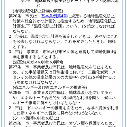
第2章
地球環境の保全及びヒートアイランド現象の緩
和
(地球温暖化防止計画の策定)
第26条
市長は、
基本条例第4章
に規定する地球温暖化防止
対策を総合的かつ計画的に推進するため、地球温暖化防止
計画
(以下「温暖化防止計画」という。)
を策定しなければ
ならない。
2
市長は、温暖化防止計画を策定したときは、速やかにこれ
を公表しなければならない。
これを変更したときも、同様
とする。
3
市は、事業者、市民及び市民団体と連携して温暖化防止計
画を推進するものとする。
(温室効果ガスの排出の抑制)
第27条
市、事業者及び市民は、地球温暖化を防止するた
め、その事業活動又は日常生活において、二酸化炭素、メ
タンその他の温室効果ガスの大気中への排出を抑制するよ
う努めなければならない。
(省エネルギー及び新エネルギーの推進等)
第28条
市、事業者及び市民は、地球温暖化を防止するた
め、エネルギーの合理的かつ効率的な利用を図り、省エネ
ルギーの推進に努めなければならない。
2
市は、省エネルギーの推進を図るため、地域の資源を利用
した新エネルギーの普及に努めなければならない。
(フロン類等の排出の防止)
第29条
市、事業者及び市民は、オゾン層を保護するため、