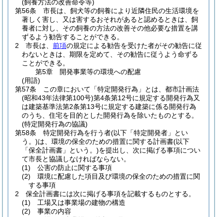
(飼養方法の改善命令等)
第56条
市長は、飼犬等の飼養により近隣住民の生活環境を
著しく害し、又は害するおそれがあると認めるときは、飼
養者に対し、その飼養の方法の改善その他必要な措置を講
ずるよう勧告することができる。
2
市長は、
前項
の規定による勧告を受けた者がその勧告に従
わないときは、期限を定めて、その勧告に従うよう命ずる
ことができる。
第5章
開発事業等の環境への配慮
(用語)
第57条
この章において「特定開発行為」とは、都市計画法
(昭和43年法律第100号)
第4条第12号に規定する開発行為又
は建築基準法第2条第13号に規定する建築に係る開発行為
のうち、住宅を目的とした開発行為を除いたものとする。
(特定開発行為の協議)
第58条
特定開発行為を行う者
(以下「特定開発者」とい
う。)
は、環境の保全のための措置に関する計画書
(以下
「保全計画書」という。)
を提出し、次に掲げる事項につい
て市長と協議しなければならない。
(1)
公害の防止に関する事項
(2)
環境に配慮した項目及び環境の保全のための措置に関
する事項
2
保全計画書には次に掲げる事項を記載するものとする。
(1)
工場又は事業場の建物の構造
(2)
事業の内容