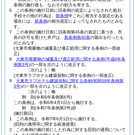
条例の施行後も、なおその効力を有する。
6
この条例の施行日前に旧条例の規定によりなされた処分、
手続その他の行為は、
新条例
中これに相当する規定がある
場合には、
新条例
の相当規定によってなされたものとみな
す。
7
この条例の施行日前に旧条例第45条の規定に基づき、市
長の許可を受けた井戸は、
新条例第40条
の届出を行ったも
のとみなす。
(大東市廃棄物の減量及び適正処理に関する条例の一部改
正)
8
大東市廃棄物の減量及び適正処理に関する条例
(平成6年条
例第3号)
の一部を次のように改正する。
〔次のよう〕略
(大東市ラブホテル建築規制に関する条例の一部改正)
9
大東市ラブホテル建築規制に関する条例
(昭和58年条例第
3号)
の一部を次のように改正する。
〔次のよう〕略
附
則
(令和6年
条例第6号)
この条例は、令和6年4月1日から施行する。
附
則
(令和7年
条例第3号)
抄
(施行期日)
1
この条例は、令和7年6月1日から施行する。
(罰則の適用等に関する経過措置)
2
この条例の施行前にした行為に対する罰則の適用について