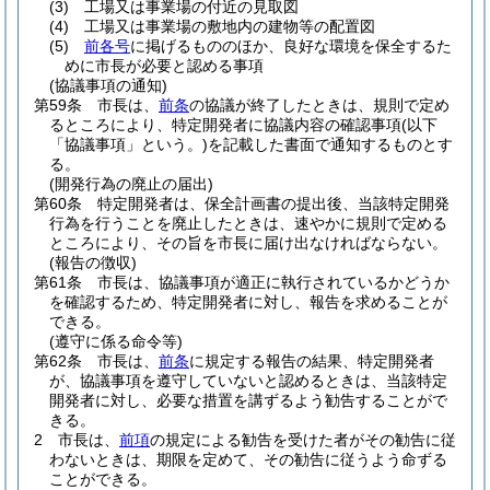
(3)
工場又は事業場の付近の見取図
(4)
工場又は事業場の敷地内の建物等の配置図
(5)
前各号
に掲げるもののほか、良好な環境を保全するた
めに市長が必要と認める事項
(協議事項の通知)
第59条
市長は、
前条
の協議が終了したときは、規則で定め
るところにより、特定開発者に協議内容の確認事項
(以下
「協議事項」という。)
を記載した書面で通知するものとす
る。
(開発行為の廃止の届出)
第60条
特定開発者は、保全計画書の提出後、当該特定開発
行為を行うことを廃止したときは、速やかに規則で定める
ところにより、その旨を市長に届け出なければならない。
(報告の徴収)
第61条
市長は、協議事項が適正に執行されているかどうか
を確認するため、特定開発者に対し、報告を求めることが
できる。
(遵守に係る命令等)
第62条
市長は、
前条
に規定する報告の結果、特定開発者
が、協議事項を遵守していないと認めるときは、当該特定
開発者に対し、必要な措置を講ずるよう勧告することがで
きる。
2
市長は、
前項
の規定による勧告を受けた者がその勧告に従
わないときは、期限を定めて、その勧告に従うよう命ずる
ことができる。