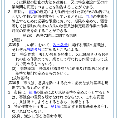
しくは振動の防止の方法を改善し、又は特定建設作業の作
業時間を変更すべきことを勧告することができる。
2
市長は、
前項
の規定により勧告を受けた者がその勧告に従
わないで特定建設作業を行っているときは、
同項
の事態を
除去するために必要な限度において、期限を定めて、騒音
若しくは振動の防止の方法の改善又は特定建設作業の作業
時間の変更を命ずることができる。
第2節
悪臭の防止に関する規制
(用語)
第35条
この節において、
次の各号
に掲げる用語の意義は、
それぞれ
当該各号
に定めるところによる。
(1)
特定作業 著しい悪臭を発生し、又は飛散させるおそ
れのある作業のうち、業として行われる作業であって規
則で定めるものをいう。
(2)
規制基準 設備及び構造並びに使用及び管理に関する
基準で規則で定めるものをいう。
(規制基準)
第36条
市長は、悪臭を防止するために必要な規制基準を規
則で定めるものとする。
2
市長は、
前項
の規定により規制基準を定めようとするとき
は、審議会の意見を聴かなければならない。
これを変更
し、又は廃止しようとするときも、同様とする。
3
特定作業を行う者は、
第1項
に規定する規制基準を遵守し
なければならない。
(改良、減少に係る改善命令等)