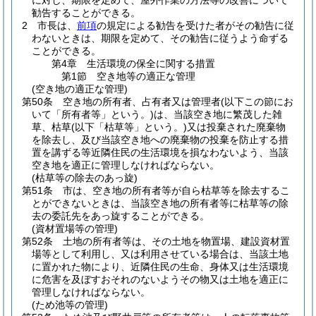
に対し、期限を定めて、屋外作業の方法等の改善について
勧告することができる。
2
市長は、
前項
の規定による勧告を受けた者がその勧告に従
わないときは、期限を定めて、その勧告に従うよう命ずる
ことができる。
第4章
生活環境の保全に関する措置
第1節
空き地等の適正な管理
(空き地の適正な管理)
第50条
空き地の所有者、占有者又は管理者
(以下この節にお
いて「所有者等」という。)
は、当該空き地に繁茂した雑
草、枯草
(以下「枯草等」という。)
又は投棄された廃棄物
を除去し、及び当該空き地への廃棄物の投棄を防止する措
置を講ずる等近隣住民の生活環境を損なわないよう、当該
空き地を適正に管理しなければならない。
(枯草等の除去のあっ旋)
第51条
市は、空き地の所有者等が自ら枯草等を除去するこ
とができないときは、当該空き地の所有者等に枯草等の除
去の委託先をあっ旋することができる。
(資材置場等の管理)
第52条
土地の所有者等は、その土地を物置場、建設資材置
場等として利用し、又は利用させている場合は、当該土地
に置かれた物により、近隣住民の生命、身体又は生活環境
に危害を及ぼすおそれのないようその物又は土地を適正に
管理しなければならない。
(ため池等の管理)