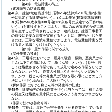
第4節
電波障害の防止
(電波障害の防止義務)
第46条
建築物
(建築基準法
(昭和25年法律第201号)
第2条第1
号に規定する建築物をいう。)
又は工作物
(建築基準法施行
令
(昭和25年政令第338号)
第138条各号に規定する工作物を
いう。)
を建設することにより、周辺の放送電波の受信に障
害を生ずると予測されるときは、建築主は、建設工事着工
の前後に必要な調査を実施するとともに、障害が生じた場
合には、正常な電波を受信できるよう、電波受信障害を受
ける者と協議しなければならない。
第5節
屋外作業に関する規制
(屋外作業の禁止)
第47条
工場等においては、屋外で騒音、振動、悪臭又は粉
じん
(以下この節において「粉じん等」という。)
を発生若
しくは飛散させる作業であって規則で定める作業をしては
ならない。
ただし、作業の性質上やむを得ないと認めら
れ、かつ、粉じん等の発生又は飛散を最小限にとどめる方
法により行う場合は、この限りでない。
(解体作業における粉じん等の発生等の防止)
第48条
建築物等の解体作業を行うに当たっては、粉じん等
の発生又は飛散を最小限にとどめるよう努めなければなら
ない。
(作業方法の改善命令等)
第49条
市長は、屋外で公害を発生させる作業をしている者