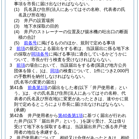
事項を市長に届け出なければならない。
(1)
氏名及び住所
(法人にあってはその名称、代表者の氏
名及び所在地)
(2)
井戸の設置場所
(3)
地下水採取の目的
(4)
井戸のストレーナーの位置及び揚水機の吐出口の断面
積の合計
(5)
前各号
に掲げるもののほか、規則で定める事項
2
前項
の規定による届出をする者は、当該届出に係る地下水
の採取が
同項各号
に掲げる事項に適合しているかどうかに
ついて、市長が行う検査を受けなければならない。
3
前項
の場合において、当該届出をする者
(国及び地方公共
団体を除く。)
は、
同項
の検査について、1件につき2,000円
の手数料を納付しなければならない。
(氏名等の変更の届出)
第41条
前条第1項
の届出をした者
(以下「井戸使用者」とい
う。)
は、その氏名及び住所
(法人にあってはその名称、代
表者の氏名及び所在地)
に変更があったときは、速やかに規
則で定めるところにより市長に届け出なければならない。
(承継)
第42条
井戸使用者から
第40条第1項
に基づく届出が行われ
た井戸
(以下「届出井戸」という。)
を譲り受け、又は借り
受けて地下水を採取する者は、当該届出井戸に係る井戸使
用者の地位を承継する。
2
井戸使用者について、相続又は合併があったときは、相続