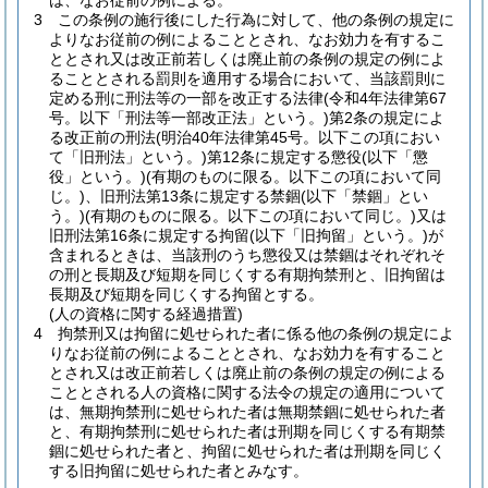
は、なお従前の例による。
3
この条例の施行後にした行為に対して、他の条例の規定に
よりなお従前の例によることとされ、なお効力を有するこ
ととされ又は改正前若しくは廃止前の条例の規定の例によ
ることとされる罰則を適用する場合において、当該罰則に
定める刑に刑法等の一部を改正する法律
(令和4年法律第67
号。以下「刑法等一部改正法」という。)
第2条の規定によ
る改正前の刑法
(明治40年法律第45号。以下この項におい
て「旧刑法」という。)
第12条に規定する懲役
(以下「懲
役」という。)
(有期のものに限る。以下この項において同
じ。)
、旧刑法第13条に規定する禁錮
(以下「禁錮」とい
う。)
(有期のものに限る。以下この項において同じ。)
又は
旧刑法第16条に規定する拘留
(以下「旧拘留」という。)
が
含まれるときは、当該刑のうち懲役又は禁錮はそれぞれそ
の刑と長期及び短期を同じくする有期拘禁刑と、旧拘留は
長期及び短期を同じくする拘留とする。
(人の資格に関する経過措置)
4
拘禁刑又は拘留に処せられた者に係る他の条例の規定によ
りなお従前の例によることとされ、なお効力を有すること
とされ又は改正前若しくは廃止前の条例の規定の例による
こととされる人の資格に関する法令の規定の適用について
は、無期拘禁刑に処せられた者は無期禁錮に処せられた者
と、有期拘禁刑に処せられた者は刑期を同じくする有期禁
錮に処せられた者と、拘留に処せられた者は刑期を同じく
する旧拘留に処せられた者とみなす。