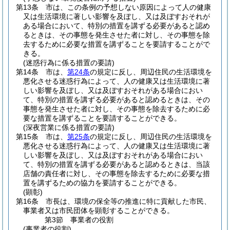
第13条
市は、この条例の予想しない原因によって人の健康
又は生活環境に著しい影響を及ぼし、又は及ぼすおそれが
ある場合において、特別の措置を講ずる必要があると認め
るときは、その事態を発生させた者に対し、その事態を除
去するために必要な措置を講ずることを要請することがで
きる。
(迷惑行為に係る措置の要請)
第14条
市は、
第24条
の規定に反し、周辺住民の生活環境を
悪化させる迷惑行為によって、人の健康又は生活環境に著
しい影響を及ぼし、又は及ぼすおそれがある場合におい
て、特別の措置を講ずる必要があると認めるときは、その
事態を発生させた者に対し、その事態を除去するために必
要な措置を講ずることを要請することができる。
(深夜営業に係る措置の要請)
第15条
市は、
第25条
の規定に反し、周辺住民の生活環境を
悪化させる迷惑行為によって、人の健康又は生活環境に著
しい影響を及ぼし、又は及ぼすおそれがある場合におい
て、特別の措置を講ずる必要があると認めるときは、当該
店舗の責任者に対し、その事態を除去するために必要な措
置を講ずるための協力を要請することができる。
(顕彰)
第16条
市長は、環境の保全等の推進に特に貢献した市民、
事業者又は市民団体を顕彰することができる。
第3節
事業者の役割
(事業者の役割)