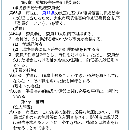
第6章
環境侵害紛争処理委員会
(環境侵害紛争処理委員会)
第63条
市長は、
第11条
の規定に基づき環境侵害に係る紛争
の処理に当たるため、大東市環境侵害紛争処理委員会
(以下
「委員会」という。)
を置く。
(委員)
第64条
委員会は、委員10人以内で組織する。
2
委員は、次に掲げる者の中から市長が委嘱する。
(1)
学識経験者
(2)
環境侵害に係る紛争の処理経験を有する者
3
委員の任期は2年とし、再任を妨げない。
ただし、委員が
欠けた場合における補欠委員の任期は、前任者の残任期間
とする。
(委員の服務)
第65条
委員は、職務上知ることができた秘密を漏らしては
ならない。
その職を退いた後も同様とする。
(規則への委任)
第66条
委員会の組織及び運営に関し必要な事項は、規則で
定める。
第7章
補則
(立入調査)
第67条
市長は、この条例の施行に必要な範囲において、職
員に調査のため施設等に立入調査をさせ、関係者に説明又
は報告を求めるとともに、必要な指示、指導又は検査を行
わせることができる。