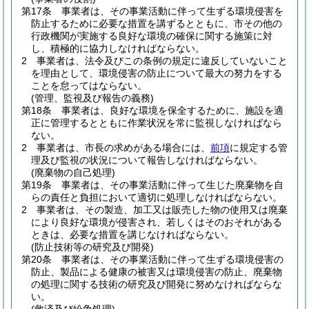
第17条
事業者は、その事業活動に伴って生ずる環境侵害を
防止するために必要な措置を講ずるとともに、市その他の
行政機関が実施する良好な環境の確保に関する施策に対
し、積極的に協力しなければならない。
2
事業者は、法令及びこの条例の規定に違反していないこと
を理由として、環境侵害の防止について最大の努力をする
ことを怠ってはならない。
(管理、監視及び報告の義務)
第18条
事業者は、良好な環境を保全するために、施設を適
正に管理するとともに作業状況を常に監視しなければなら
ない。
2
事業者は、市長の求めがある場合には、
前項
に規定する管
理及び監視の状況について報告しなければならない。
(廃棄物の自己処理)
第19条
事業者は、その事業活動に伴って生じた廃棄物を自
らの責任と負担において適切に処理しなければならない。
2
事業者は、その製造、加工又は販売した物の使用又は廃棄
により良好な環境が侵害され、若しくはそのおそれがある
ときは、必要な措置を講じなければならない。
(防止技術等の研究及び開発)
第20条
事業者は、その事業活動に伴って生ずる環境侵害の
防止、製品による健康の被害又は環境侵害の防止、廃棄物
の処理に関する技術の研究及び開発に努めなければならな
い。