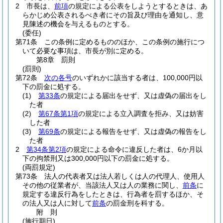
2
市長は、
前項
の規定による公表をしようとするときは、あ
らかじめ公表されるべき者にその旨及び理由を通知し、意
見陳述の機会を与えるものとする。
(委任)
第71条
この条例に定めるもののほか、この条例の施行につ
いて必要な事項は、市長が別に定める。
第8章
罰則
(罰則)
第72条
次の各号
のいずれかに該当する者は、100,000円以
下の罰金に処する。
(1)
第33条
の規定による届出をせず、又は虚偽の届出をし
た者
(2)
第67条第1項
の規定による立入調査を拒み、又は妨害
した者
(3)
第69条
の規定による報告をせず、又は虚偽の報告をし
た者
2
第34条第2項
の規定による命令に違反した者は、6か月以
下の拘禁刑又は300,000円以下の罰金に処する。
(両罰規定)
第73条
法人の代表者又は法人若しくは人の代理人、使用人
その他の従業者が、当該法人又は人の業務に関し、
前条
に
規定する違反行為をしたときは、行為者を罰するほか、そ
の法人又は人に対して
前条
の罰金刑を科する。
附
則
(施行期日)