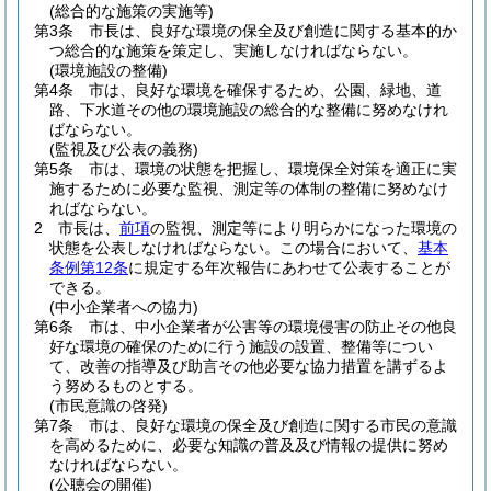
(総合的な施策の実施等)
第3条
市長は、良好な環境の保全及び創造に関する基本的か
つ総合的な施策を策定し、実施しなければならない。
(環境施設の整備)
第4条
市は、良好な環境を確保するため、公園、緑地、道
路、下水道その他の環境施設の総合的な整備に努めなけれ
ばならない。
(監視及び公表の義務)
第5条
市は、環境の状態を把握し、環境保全対策を適正に実
施するために必要な監視、測定等の体制の整備に努めなけ
ればならない。
2
市長は、
前項
の監視、測定等により明らかになった環境の
状態を公表しなければならない。
この場合において、
基本
条例第12条
に規定する年次報告にあわせて公表することが
できる。
(中小企業者への協力)
第6条
市は、中小企業者が公害等の環境侵害の防止その他良
好な環境の確保のために行う施設の設置、整備等につい
て、改善の指導及び助言その他必要な協力措置を講ずるよ
う努めるものとする。
(市民意識の啓発)
第7条
市は、良好な環境の保全及び創造に関する市民の意識
を高めるために、必要な知識の普及及び情報の提供に努め
なければならない。
(公聴会の開催)