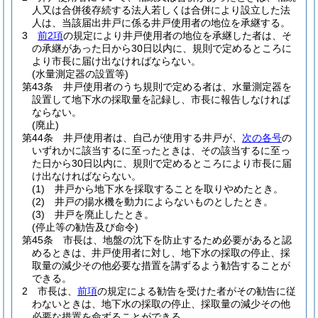
人又は合併後存続する法人若しくは合併により設立した法
人は、当該届出井戸に係る井戸使用者の地位を承継する。
3
前2項
の規定により井戸使用者の地位を承継した者は、そ
の承継があった日から30日以内に、規則で定めるところに
より市長に届け出なければならない。
(水量測定器の設置等)
第43条
井戸使用者のうち規則で定める者は、水量測定器を
設置して地下水の採取量を記録し、市長に報告しなければ
ならない。
(廃止)
第44条
井戸使用者は、自己が使用する井戸が、
次の各号
の
いずれかに該当するに至ったときは、その該当するに至っ
た日から30日以内に、規則で定めるところにより市長に届
け出なければならない。
(1)
井戸から地下水を採取することを取りやめたとき。
(2)
井戸の揚水機を動力によらないものとしたとき。
(3)
井戸を廃止したとき。
(停止等の勧告及び命令)
第45条
市長は、地盤の沈下を防止するため必要があると認
めるときは、井戸使用者に対し、地下水の採取の停止、採
取量の減少その他必要な措置を講ずるよう勧告することが
できる。
2
市長は、
前項
の規定による勧告を受けた者がその勧告に従
わないときは、地下水の採取の停止、採取量の減少その他
必要な措置を命ずることができる。