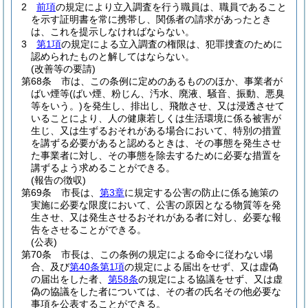
2
前項
の規定により立入調査を行う職員は、職員であること
を示す証明書を常に携帯し、関係者の請求があったとき
は、これを提示しなければならない。
3
第1項
の規定による立入調査の権限は、犯罪捜査のために
認められたものと解してはならない。
(改善等の要請)
第68条
市は、この条例に定めのあるもののほか、事業者が
ばい煙等
(ばい煙、粉じん、汚水、廃液、騒音、振動、悪臭
等をいう。)
を発生し、排出し、飛散させ、又は浸透させて
いることにより、人の健康若しくは生活環境に係る被害が
生じ、又は生ずるおそれがある場合において、特別の措置
を講ずる必要があると認めるときは、その事態を発生させ
た事業者に対し、その事態を除去するために必要な措置を
講ずるよう求めることができる。
(報告の徴収)
第69条
市長は、
第3章
に規定する公害の防止に係る施策の
実施に必要な限度において、公害の原因となる物質等を発
生させ、又は発生させるおそれがある者に対し、必要な報
告をさせることができる。
(公表)
第70条
市長は、この条例の規定による命令に従わない場
合、及び
第40条第1項
の規定による届出をせず、又は虚偽
の届出をした者、
第58条
の規定による協議をせず、又は虚
偽の協議をした者については、その者の氏名その他必要な
事項を公表することができる。