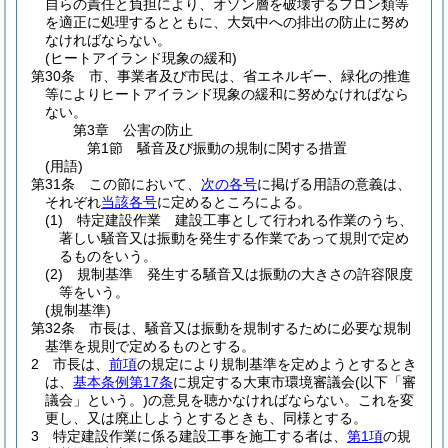
自らの責任と負担により、オゾン層を破壊するフロン類等
を適正に処理するとともに、大気中への排出の防止に努め
なければならない。
(ヒートアイランド現象の緩和)
第30条
市、事業者及び市民は、省エネルギー、緑化の推進
等によりヒートアイランド現象の緩和に努めなければなら
ない。
第3章
公害の防止
第1節
騒音及び振動の規制に関する措置
(用語)
第31条
この節において、
次の各号
に掲げる用語の意義は、
それぞれ
当該各号
に定めるところによる。
(1)
特定建設作業 建設工事として行われる作業のうち、
著しい騒音又は振動を発生する作業であって規則で定め
るものをいう。
(2)
規制基準 発生する騒音又は振動の大きさの許容限度
等をいう。
(規制基準)
第32条
市長は、騒音又は振動を規制するために必要な規制
基準を規則で定めるものとする。
2
市長は、
前項
の規定により規制基準を定めようとするとき
は、
基本条例第17条
に規定する大東市環境審議会
(以下「審
議会」という。)
の意見を聴かなければならない。
これを変
更し、又は廃止しようとするときも、同様とする。
3
特定建設作業に係る建設工事を施工する者は、
第1項
の規