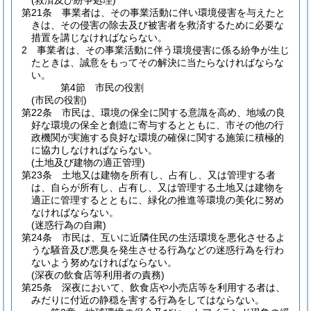
(救済及び紛争処理)
第21条
事業者は、その事業活動に伴い環境侵害を与えたと
きは、その侵害の除去及び被害者を救済するために必要な
措置を講じなければならない。
2
事業者は、その事業活動に伴う環境侵害に係る紛争が生じ
たときは、誠意をもってその解決に当たらなければならな
い。
第4節
市民の役割
(市民の役割)
第22条
市民は、環境の保全に関する意識を高め、地域の良
好な環境の保全と創造に寄与するとともに、市その他の行
政機関が実施する良好な環境の確保に関する施策に積極的
に協力しなければならない。
(土地及び建物の適正管理)
第23条
土地又は建物を所有し、占有し、又は管理する者
は、自らが所有し、占有し、又は管理する土地又は建物を
適正に管理するとともに、緑化の推進等環境の美化に努め
なければならない。
(迷惑行為の自粛)
第24条
市民は、互いに近隣住民の生活環境を悪化させるよ
うな騒音及び悪臭を発生させる行為などの迷惑行為を行わ
ないよう努めなければならない。
(深夜の飲食店等利用者の責務)
第25条
深夜において、飲食店や小売店等を利用する者は、
みだりに付近の静穏を害する行為をしてはならない。