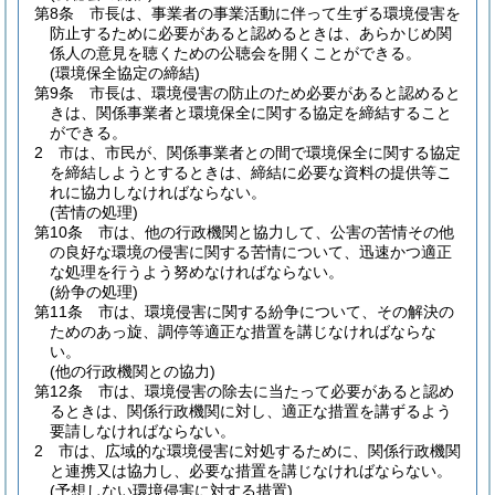
第8条
市長は、事業者の事業活動に伴って生ずる環境侵害を
防止するために必要があると認めるときは、あらかじめ関
係人の意見を聴くための公聴会を開くことができる。
(環境保全協定の締結)
第9条
市長は、環境侵害の防止のため必要があると認めると
きは、関係事業者と環境保全に関する協定を締結すること
ができる。
2
市は、市民が、関係事業者との間で環境保全に関する協定
を締結しようとするときは、締結に必要な資料の提供等こ
れに協力しなければならない。
(苦情の処理)
第10条
市は、他の行政機関と協力して、公害の苦情その他
の良好な環境の侵害に関する苦情について、迅速かつ適正
な処理を行うよう努めなければならない。
(紛争の処理)
第11条
市は、環境侵害に関する紛争について、その解決の
ためのあっ旋、調停等適正な措置を講じなければならな
い。
(他の行政機関との協力)
第12条
市は、環境侵害の除去に当たって必要があると認め
るときは、関係行政機関に対し、適正な措置を講ずるよう
要請しなければならない。
2
市は、広域的な環境侵害に対処するために、関係行政機関
と連携又は協力し、必要な措置を講じなければならない。
(予想しない環境侵害に対する措置)