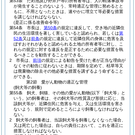
第53条
ため池及び野井戸等の所有者等は、人の転落事故等
が発生することのないよう、常時適正な管理に努めるとと
もに、不用となったときは、速やかに埋立て等必要な措置
を講じなければならない。
(是正に係る改善命令等)
第54条
市長は、
第50条
の規定に違反して、空き地の近隣住
民の生活環境を著しく害していると認められ、若しくは
第
52条
又は
前条
の規定に違反して近隣住民の身体に危害を及
ぼすおそれがあると認められる土地の所有者等に対し、こ
れらの規定に対する違反を是正するために必要な措置を執
るべきことを勧告することができる。
2
市長は、
前項
の規定による勧告を受けた者が正当な理由が
なくその勧告に従わないときは、期限を定めて、枯草等又
は廃棄物の除去その他必要な措置を講ずるよう命ずること
ができる。
第2節
愛がん動物の適正な管理
(飼犬等の飼養)
第55条
飼犬、飼猫、その他の愛がん動物
(以下「飼犬等」と
いう。)
の飼養者は、その飼犬等の性質及び形状に応じ、当
該飼犬等が、近隣住民に危害を与え、又は生活環境を害さ
ないよう、規則で定めるところにより飼養しなければなら
ない。
2
飼犬等の飼養者は、当該飼犬等を飼養しなくなった場合、
又は死亡した場合は、自らの責任において、これを適正に
措置しなければならない。