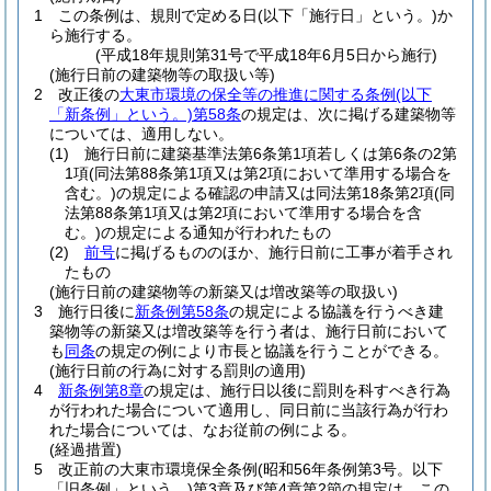
1
この条例は、規則で定める日
(以下「施行日」という。)
か
ら施行する。
(平成18年規則第31号で平成18年6月5日から施行)
(施行日前の建築物等の取扱い等)
2
改正後の
大東市環境の保全等の推進に関する条例
(以下
「新条例」という。)
第58条
の規定は、次に掲げる建築物等
については、適用しない。
(1)
施行日前に建築基準法第6条第1項若しくは第6条の2第
1項
(同法第88条第1項又は第2項において準用する場合を
含む。)
の規定による確認の申請又は同法第18条第2項
(同
法第88条第1項又は第2項において準用する場合を含
む。)
の規定による通知が行われたもの
(2)
前号
に掲げるもののほか、施行日前に工事が着手され
たもの
(施行日前の建築物等の新築又は増改築等の取扱い)
3
施行日後に
新条例第58条
の規定による協議を行うべき建
築物等の新築又は増改築等を行う者は、施行日前において
も
同条
の規定の例により市長と協議を行うことができる。
(施行日前の行為に対する罰則の適用)
4
新条例第8章
の規定は、施行日以後に罰則を科すべき行為
が行われた場合について適用し、同日前に当該行為が行わ
れた場合については、なお従前の例による。
(経過措置)
5
改正前の大東市環境保全条例
(昭和56年条例第3号。以下
「旧条例」という。)
第3章及び第4章第2節の規定は、この