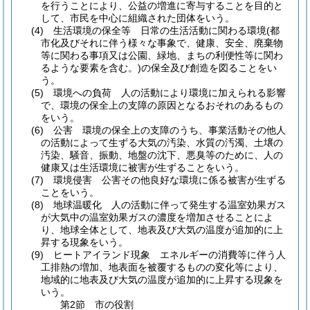
を行うことにより、公益の増進に寄与することを目的と
して、市民を中心に組織された団体をいう。
(4)
生活環境の保全等 日常の生活活動に関わる環境
(都
市化及びそれに伴う様々な事象で、健康、安全、廃棄物
等に関わる事項又は公園、緑地、まちの利便性等に関わ
るような要素を含む。)
の保全及び創造を図ることをい
う。
(5)
環境への負荷 人の活動により環境に加えられる影響
で、環境の保全上の支障の原因となるおそれのあるもの
をいう。
(6)
公害 環境の保全上の支障のうち、事業活動その他人
の活動によって生ずる大気の汚染、水質の汚濁、土壌の
汚染、騒音、振動、地盤の沈下、悪臭等のために、人の
健康又は生活環境に被害が生ずることをいう。
(7)
環境侵害 公害その他良好な環境に係る被害が生ずる
ことをいう。
(8)
地球温暖化 人の活動に伴って発生する温室効果ガス
が大気中の温室効果ガスの濃度を増加させることによ
り、地球全体として、地表及び大気の温度が追加的に上
昇する現象をいう。
(9)
ヒートアイランド現象 エネルギーの消費等に伴う人
工排熱の増加、地表面を被覆するものの変化等により、
地域的に地表及び大気の温度が追加的に上昇する現象を
いう。
第2節
市の役割