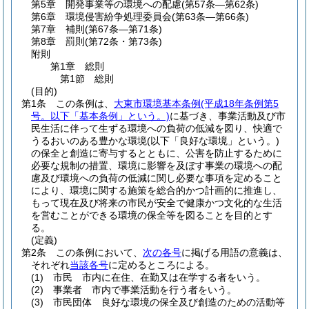
第5章
開発事業等の環境への配慮
(第57条―第62条)
第6章
環境侵害紛争処理委員会
(第63条―第66条)
第7章
補則
(第67条―第71条)
第8章
罰則
(第72条・第73条)
附則
第1章
総則
第1節
総則
(目的)
第1条
この条例は、
大東市環境基本条例
(平成18年条例第5
号。以下「基本条例」という。)
に基づき、事業活動及び市
民生活に伴って生ずる環境への負荷の低減を図り、快適で
うるおいのある豊かな環境
(以下「良好な環境」という。)
の保全と創造に寄与するとともに、公害を防止するために
必要な規制の措置、環境に影響を及ぼす事業の環境への配
慮及び環境への負荷の低減に関し必要な事項を定めること
により、環境に関する施策を総合的かつ計画的に推進し、
もって現在及び将来の市民が安全で健康かつ文化的な生活
を営むことができる環境の保全等を図ることを目的とす
る。
(定義)
第2条
この条例において、
次の各号
に掲げる用語の意義は、
それぞれ
当該各号
に定めるところによる。
(1)
市民 市内に在住、在勤又は在学する者をいう。
(2)
事業者 市内で事業活動を行う者をいう。
(3)
市民団体 良好な環境の保全及び創造のための活動等