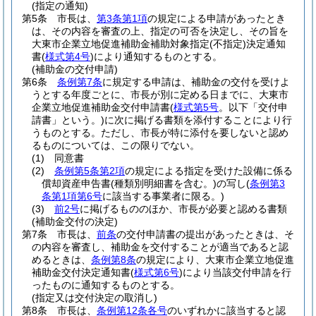
(指定の通知)
第5条
市長は、
第3条第1項
の規定による申請があったとき
は、その内容を審査の上、指定の可否を決定し、その旨を
大東市企業立地促進補助金補助対象指定
(不指定)
決定通知
書
(
様式第4号
)
により通知するものとする。
(補助金の交付申請)
第6条
条例第7条
に規定する申請は、補助金の交付を受けよ
うとする年度ごとに、市長が別に定める日までに、大東市
企業立地促進補助金交付申請書
(
様式第5号
。以下「交付申
請書」という。)
に次に掲げる書類を添付することにより行
うものとする。
ただし、市長が特に添付を要しないと認め
るものについては、この限りでない。
(1)
同意書
(2)
条例第5条第2項
の規定による指定を受けた設備に係る
償却資産申告書
(種類別明細書を含む。)
の写し
(
条例第3
条第1項第6号
に該当する事業者に限る。)
(3)
前2号
に掲げるもののほか、市長が必要と認める書類
(補助金交付の決定)
第7条
市長は、
前条
の交付申請書の提出があったときは、そ
の内容を審査し、補助金を交付することが適当であると認
めるときは、
条例第8条
の規定により、大東市企業立地促進
補助金交付決定通知書
(
様式第6号
)
により当該交付申請を行
ったものに通知するものとする。
(指定又は交付決定の取消し)
第8条
市長は、
条例第12条各号
のいずれかに該当すると認