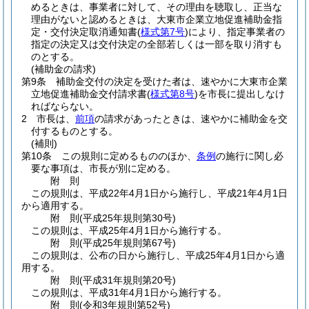
めるときは、事業者に対して、その理由を聴取し、正当な
理由がないと認めるときは、大東市企業立地促進補助金指
定・交付決定取消通知書
(
様式第7号
)
により、指定事業者の
指定の決定又は交付決定の全部若しくは一部を取り消すも
のとする。
(補助金の請求)
第9条
補助金交付の決定を受けた者は、速やかに大東市企業
立地促進補助金交付請求書
(
様式第8号
)
を市長に提出しなけ
ればならない。
2
市長は、
前項
の請求があったときは、速やかに補助金を交
付するものとする。
(補則)
第10条
この規則に定めるもののほか、
条例
の施行に関し必
要な事項は、市長が別に定める。
附
則
この規則は、平成22年4月1日から施行し、平成21年4月1日
から適用する。
附
則
(平成25年
規則第30号)
この規則は、平成25年4月1日から施行する。
附
則
(平成25年
規則第67号)
この規則は、公布の日から施行し、平成25年4月1日から適
用する。
附
則
(平成31年
規則第20号)
この規則は、平成31年4月1日から施行する。
附
則
(令和3年
規則第52号)