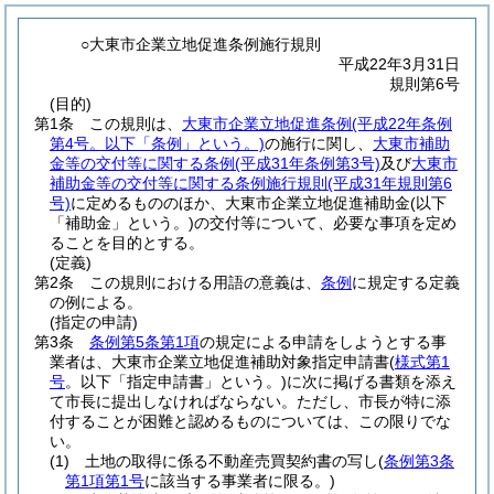
○大東市企業立地促進条例施行規則
平成22年3月31日
規則第6号
(目的)
第1条
この規則は、
大東市企業立地促進条例
(平成22年条例
第4号。以下「条例」という。)
の施行に関し、
大東市補助
金等の交付等に関する条例
(平成31年条例第3号)
及び
大東市
補助金等の交付等に関する条例施行規則
(平成31年規則第6
号)
に定めるもののほか、大東市企業立地促進補助金
(以下
「補助金」という。)
の交付等について、必要な事項を定め
ることを目的とする。
(定義)
第2条
この規則における用語の意義は、
条例
に規定する定義
の例による。
(指定の申請)
第3条
条例第5条第1項
の規定による申請をしようとする事
業者は、大東市企業立地促進補助対象指定申請書
(
様式第1
号
。以下「指定申請書」という。)
に次に掲げる書類を添え
て市長に提出しなければならない。
ただし、市長が特に添
付することが困難と認めるものについては、この限りでな
い。
(1)
土地の取得に係る不動産売買契約書の写し
(
条例第3条
第1項第1号
に該当する事業者に限る。)