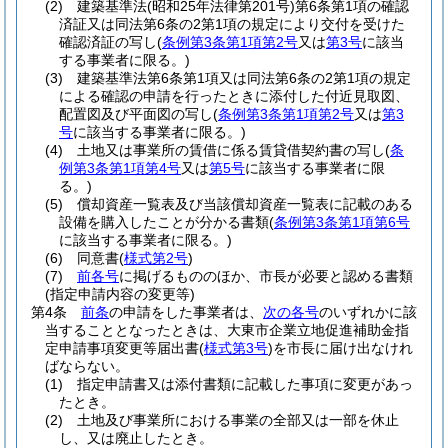
(2)
建築基準法
(昭和25年法律第201号)
第6条第1項の確認
済証又は同法第6条の2第1項の規定により交付を受けた
確認済証の写し
(
条例第3条第1項第2号
又は
第3号
に該当
する事業者に限る。)
(3)
建築基準法第6条第1項又は同法第6条の2第1項の規定
による確認の申請を行ったときに添付した付近見取図、
配置図及び平面図の写し
(
条例第3条第1項第2号
又は
第3
号
に該当する事業者に限る。)
(4)
土地又は事業所の賃借に係る賃貸借契約書の写し
(
条
例第3条第1項第4号
又は
第5号
に該当する事業者に限
る。)
(5)
償却資産一覧表及び当該償却資産一覧表に記載のある
設備を購入したことが分かる書類
(
条例第3条第1項第6号
に該当する事業者に限る。)
(6)
同意書
(
様式第2号
)
(7)
前各号
に掲げるもののほか、市長が必要と認める書類
(指定申請内容の変更等)
第4条
前条
の申請をした事業者は、
次の各号
のいずれかに該
当することとなったときは、大東市企業立地促進補助金指
定申請事項変更等届出書
(
様式第3号
)
を市長に届け出なけれ
ばならない。
(1)
指定申請書又は添付書類に記載した事項に変更があっ
たとき。
(2)
土地及び事業所における事業の全部又は一部を休止
し、又は廃止したとき。