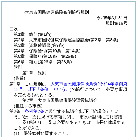
○大東市国民健康保険条例施行規則
令和5年3月31日
規則第16号
目次
第1章
総則
(第1条)
第2章
大東市国民健康保険運営協議会
(第2条―第8条)
第3章
資格確認書
(第9条)
第4章
保険給付
(第10条―第14条)
第5章
保険料
(第15条―第25条)
第6章
雑則
(第26条―第28条)
附則
第1章
総則
(趣旨)
第1条
この規則は、
大東市国民健康保険条例
(令和4年条例第
18号。以下「条例」という。)
の施行について、必要な事項
を定めるものとする。
第2章
大東市国民健康保険運営協議会
(担任する事務)
第2条
条例第2条
に規定する協議会
(以下「協議会」とい
う。)
は、次に掲げる事項に関し、市長の諮問に応じ審議
し、及び答申し、又は必要があるときは、市長に建議する
ことができる。
(1)
保険給付に関すること。