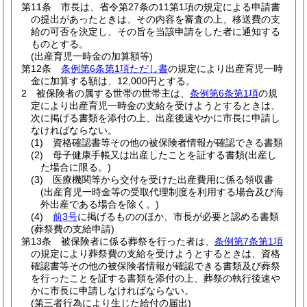
第11条
市長は、省令第27条の11第1項の規定による申請書
の提出があったときは、その内容を審査の上、移送費の支
給の可否を決定し、その旨を当該申請をした者に通知する
ものとする。
(出産育児一時金の加算額等)
第12条
条例第6条第1項ただし書
の規定により出産育児一時
金に加算する額は、12,000円とする。
2
被保険者の属する世帯の世帯主は、
条例第6条第1項
の規
定により出産育児一時金の支給を受けようとするときは、
次に掲げる書類を添付の上、出産後速やかに市長に申請し
なければならない。
(1)
資格確認書等その他の被保険者情報が確認できる書類
(2)
母子健康手帳又は出産したことを証する書類
(出産し
た場合に限る。)
(3)
医療機関等から交付を受けた出産費用に係る領収書
(出産育児一時金等の受取代理制度を利用する場合及び海
外出産である場合を除く。)
(4)
前3号
に掲げるもののほか、市長が必要と認める書類
(葬祭費の支給申請)
第13条
被保険者に係る葬祭を行った者は、
条例第7条第1項
の規定により葬祭費の支給を受けようとするときは、資格
確認書等その他の被保険者情報が確認できる書類及び葬祭
を行ったことを証する書類を添付の上、葬祭の執行後速や
かに市長に申請しなければならない。
(第三者行為により生じた給付の届出)