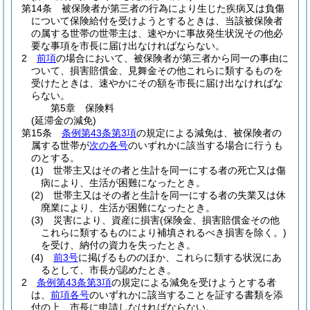
第14条
被保険者が第三者の行為により生じた疾病又は負傷
について保険給付を受けようとするときは、当該被保険者
の属する世帯の世帯主は、速やかに事故発生状況その他必
要な事項を市長に届け出なければならない。
2
前項
の場合において、被保険者が第三者から同一の事由に
ついて、損害賠償金、見舞金その他これらに類するものを
受けたときは、速やかにその額を市長に届け出なければな
らない。
第5章
保険料
(延滞金の減免)
第15条
条例第43条第3項
の規定による減免は、被保険者の
属する世帯が
次の各号
のいずれかに該当する場合に行うも
のとする。
(1)
世帯主又はその者と生計を同一にする者の死亡又は傷
病により、生活が困難になったとき。
(2)
世帯主又はその者と生計を同一にする者の失業又は休
廃業により、生活が困難になったとき。
(3)
災害により、資産に損害
(保険金、損害賠償金その他
これらに類するものにより補填されるべき損害を除く。)
を受け、納付の資力を失ったとき。
(4)
前3号
に掲げるもののほか、これらに類する状況にあ
るとして、市長が認めたとき。
2
条例第43条第3項
の規定による減免を受けようとする者
は、
前項各号
のいずれかに該当することを証する書類を添
付の上、市長に申請しなければならない。