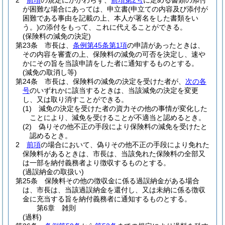
2
前項
の規定にかかわらず、
前項第2号
に定める書類の添付
が困難な場合にあっては、申立書
(申立ての内容及び添付が
困難である事由を記載の上、本人が署名をした書類をい
う。)
の添付をもって、これに代えることができる。
(保険料の減免の決定)
第23条
市長は、
条例第45条第1項
の申請があったときは、
その内容を審査の上、保険料の減免の可否を決定し、速や
かにその旨を当該申請をした者に通知するものとする。
(減免の取消し等)
第24条
市長は、保険料の減免の決定を受けた者が、
次の各
号
のいずれかに該当するときは、当該減免の決定を変更
し、又は取り消すことができる。
(1)
減免の決定を受けた者の資力その他の事情が変化した
ことにより、減免を受けることが不適当と認めるとき。
(2)
偽りその他不正の手段により保険料の減免を受けたと
認めるとき。
2
前項
の場合において、偽りその他不正の手段により免れた
保険料があるときは、市長は、当該免れた保険料の全部又
は一部を納付義務者より徴収するものとする。
(過誤納金の取扱い)
第25条
保険料その他の徴収金に係る過誤納金がある場合
は、市長は、当該過誤納金を還付し、又は未納に係る徴収
金に充当する旨を納付義務者に通知するものとする。
第6章
雑則
(過料)