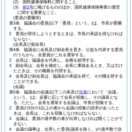
(2)
国民健康保険料に関すること。
(3)
前2号
に掲げるもののほか、国民健康保険事業の運営
に関する重要なこと。
(委員の委嘱等)
第3条
協議会の委員
(以下「委員」という。)
は、市長が委嘱
する。
2
委員が辞任しようとするときは、市長の承認を得なければ
ならない。
(会長及び副会長)
第4条
協議会に会長及び副会長を置き、公益を代表する委員
のうちから、全委員がこれを選挙する。
2
会長は、協議会を代表し、会務を総理する。
3
副会長は、会長を補佐し、会長に事故あるとき、又は欠け
たときは、その職務を代理する。
4
会長及び副会長は、協議会の承認を得て、その職を辞する
ことができる。
(会議)
第5条
協議会の会議
(以下この条及び
次条
において「会議」
という。)
は、必要に応じて会長が招集し、その議長とな
る。
ただし、会長を選挙する会議は、市長が招集する。
2
委員の3分の1以上の者から会議の招集の請求があったと
きは、会長は、これを招集しなければならない。
3
会議は、委員の過半数の者が出席しなければ開くことがで
きない。
4
会議の議事は、出席した委員
(議長を除く。)
の過半数で決