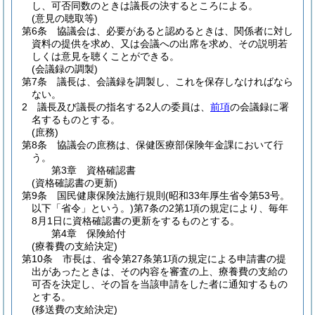
し、可否同数のときは議長の決するところによる。
(意見の聴取等)
第6条
協議会は、必要があると認めるときは、関係者に対し
資料の提供を求め、又は会議への出席を求め、その説明若
しくは意見を聴くことができる。
(会議録の調製)
第7条
議長は、会議録を調製し、これを保存しなければなら
ない。
2
議長及び議長の指名する2人の委員は、
前項
の会議録に署
名するものとする。
(庶務)
第8条
協議会の庶務は、保健医療部保険年金課において行
う。
第3章
資格確認書
(資格確認書の更新)
第9条
国民健康保険法施行規則
(昭和33年厚生省令第53号。
以下「省令」という。)
第7条の2第1項の規定により、毎年
8月1日に資格確認書の更新をするものとする。
第4章
保険給付
(療養費の支給決定)
第10条
市長は、省令第27条第1項の規定による申請書の提
出があったときは、その内容を審査の上、療養費の支給の
可否を決定し、その旨を当該申請をした者に通知するもの
とする。
(移送費の支給決定)