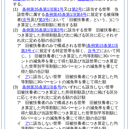
する。
(1)
条例第35条第1項第1号
又は
第2号
に該当する世帯 当
該世帯に属する
条例第45条第1項第4号
に規定する被保険
者
(
次号
及び
第3号
において「旧被扶養者」という。)
につ
き算定した所得割額に相当する額
(2)
条例第35条第1項第3号
に該当する世帯 旧被扶養者に
つき算定した所得割額及び次に掲げる区分に応じそれぞ
れ次に定める額の合計額
ア
旧被扶養者のみで構成される世帯
(
条例第15条第1項
第3号イ
に規定する特定世帯を除く。
次号ア
において同
じ。)
旧被扶養者につき算定した均等割額に30パーセ
ントの減免率を乗じて得た額及び当該世帯につき算定
した世帯別平等割額に30パーセントの減免率を乗じて
得た額の合計額
イ
ア
に該当しない世帯 旧被扶養者につき算定した均
等割額に30パーセントの減免率を乗じて得た額
(3)
条例第35条第1項各号
のいずれにも該当しない世帯
旧被扶養者につき算定した所得割額及び次に掲げる区分
に応じそれぞれ次に定める額の合計額
ア
旧被扶養者のみで構成される世帯 旧被扶養者につ
き算定した均等割額に50パーセントの減免率を乗じて
得た額及び当該世帯につき算定した世帯別平等割額に
50パーセントの減免率を乗じて得た額の合計額
イ
ア
に該当しない世帯 旧被扶養者につき算定した均
等割額に50パーセントの減免率を乗じて得た額