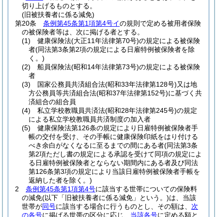
切り上げるものとする。
(旧被扶養者に係る減免)
第20条
条例第45条第1項第4号イ
の規則で定める被用者保険
の被保険者等は、次に掲げる者とする。
(1)
健康保険法
(大正11年法律第70号)
の規定による被保険
者
(同法第3条第2項の規定による日雇特例被保険者を除
く。)
(2)
船員保険法
(昭和14年法律第73号)
の規定による被保険
者
(3)
国家公務員共済組合法
(昭和33年法律第128号)
又は地
方公務員等共済組合法
(昭和37年法律第152号)
に基づく共
済組合の組合員
(4)
私立学校教職員共済法
(昭和28年法律第245号)
の規定
による私立学校教職員共済制度の加入者
(5)
健康保険法第126条の規定により日雇特例被保険者手
帳の交付を受け、その手帳に健康保険印紙をはり付ける
べき余白がなくなるに至るまでの間にある者
(同法第3条
第2項ただし書の規定による承認を受けて同項の規定によ
る日雇特例被保険者とならない期間内にある者及び同法
第126条第3項の規定により当該日雇特例被保険者手帳を
返納した者を除く。)
2
条例第45条第1項第4号
に該当する世帯についての保険料
の減免
(以下「旧被扶養者に係る減免」という。)
は、当該
世帯が
同号
に該当する場合に行うものとし、その額は、
次
の各号
に掲げる世帯の区分に応じ、
当該各号
に定める額と