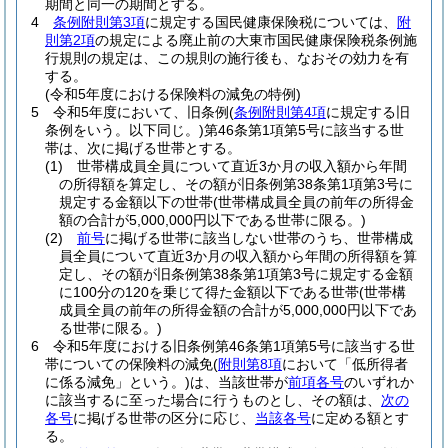
期間と同一の期間とする。
4
条例附則第3項
に規定する国民健康保険税については、
附
則第2項
の規定による廃止前の大東市国民健康保険税条例施
行規則の規定は、この規則の施行後も、なおその効力を有
する。
(令和5年度における保険料の減免の特例)
5
令和5年度において、旧条例
(
条例附則第4項
に規定する旧
条例をいう。以下同じ。)
第46条第1項第5号に該当する世
帯は、次に掲げる世帯とする。
(1)
世帯構成員全員について直近3か月の収入額から年間
の所得額を算定し、その額が旧条例第38条第1項第3号に
規定する金額以下の世帯
(世帯構成員全員の前年の所得金
額の合計が5,000,000円以下である世帯に限る。)
(2)
前号
に掲げる世帯に該当しない世帯のうち、世帯構成
員全員について直近3か月の収入額から年間の所得額を算
定し、その額が旧条例第38条第1項第3号に規定する金額
に100分の120を乗じて得た金額以下である世帯
(世帯構
成員全員の前年の所得金額の合計が5,000,000円以下であ
る世帯に限る。)
6
令和5年度における旧条例第46条第1項第5号に該当する世
帯についての保険料の減免
(
附則第8項
において「低所得者
に係る減免」という。)
は、当該世帯が
前項各号
のいずれか
に該当するに至った場合に行うものとし、その額は、
次の
各号
に掲げる世帯の区分に応じ、
当該各号
に定める額とす
る。