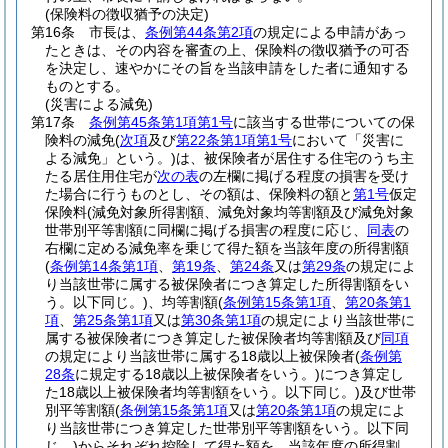
(保険料の徴収猶予の決定)
第16条
市長は、
条例第44条第2項
の規定による申請があっ
たときは、その内容を審査の上、保険料の徴収猶予の可否
を決定し、速やかにその旨を当該申請をした者に通知する
ものとする。
(災害による減免)
第17条
条例第45条第1項第1号
に該当する世帯についての保
険料の減免
(
次項
及び
第22条第1項第1号
において「災害に
よる減免」という。)
は、被保険者が居住する住宅のうち主
たる居住用住宅が
次の表
の左欄に掲げる程度の損害を受け
た場合に行うものとし、その額は、保険料の額と
第1号
仮定
保険料
(減免対象所得割額、減免対象均等割額及び減免対象
世帯別平等割額に同欄に掲げる損害の程度に応じ、
同表
の
右欄に定める減免率を乗じて得た額を当該年度の所得割額
(
条例第14条第1項
、
第19条
、
第24条
又は
第29条
の規定によ
り当該世帯に属する被保険者につき算定した所得割額をい
う。以下同じ。)
、均等割額
(
条例第15条第1項
、
第20条第1
項
、
第25条第1項
又は
第30条第1項
の規定により当該世帯に
属する被保険者につき算定した被保険者均等割額及び
同項
の規定により当該世帯に属する18歳以上被保険者
(
条例第
28条
に規定する18歳以上被保険者をいう。)
につき算定し
た18歳以上被保険者均等割額をいう。以下同じ。)
及び世帯
別平等割額
(
条例第15条第1項
又は
第20条第1項
の規定によ
り当該世帯につき算定した世帯別平等割額をいう。以下同
じ。)
からそれぞれ控除して得た額を、当該年度の所得割