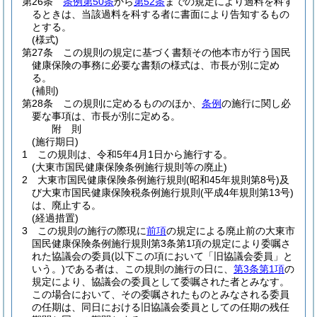
第26条
条例第50条
から
第52条
までの規定により過料を科す
るときは、当該過料を科する者に書面により告知するもの
とする。
(様式)
第27条
この規則の規定に基づく書類その他本市が行う国民
健康保険の事務に必要な書類の様式は、市長が別に定め
る。
(補則)
第28条
この規則に定めるもののほか、
条例
の施行に関し必
要な事項は、市長が別に定める。
附
則
(施行期日)
1
この規則は、令和5年4月1日から施行する。
(大東市国民健康保険条例施行規則等の廃止)
2
大東市国民健康保険条例施行規則
(昭和45年規則第8号)
及
び大東市国民健康保険税条例施行規則
(平成4年規則第13号)
は、廃止する。
(経過措置)
3
この規則の施行の際現に
前項
の規定による廃止前の大東市
国民健康保険条例施行規則第3条第1項の規定により委嘱さ
れた協議会の委員
(以下この項において「旧協議会委員」と
いう。)
である者は、この規則の施行の日に、
第3条第1項
の
規定により、協議会の委員として委嘱された者とみなす。
この場合において、その委嘱されたものとみなされる委員
の任期は、同日における旧協議会委員としての任期の残任