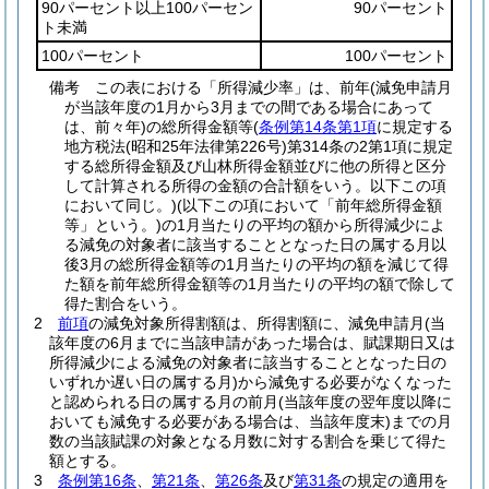
90パーセント以上100パーセン
90パーセント
ト未満
100パーセント
100パーセント
備考 この表における「所得減少率」は、前年
(減免申請月
が当該年度の1月から3月までの間である場合にあって
は、前々年)
の総所得金額等
(
条例第14条第1項
に規定する
地方税法
(昭和25年法律第226号)
第314条の2第1項に規定
する総所得金額及び山林所得金額並びに他の所得と区分
して計算される所得の金額の合計額をいう。以下この項
において同じ。)
(以下この項において「前年総所得金額
等」という。)
の1月当たりの平均の額から所得減少によ
る減免の対象者に該当することとなった日の属する月以
後3月の総所得金額等の1月当たりの平均の額を減じて得
た額を前年総所得金額等の1月当たりの平均の額で除して
得た割合をいう。
2
前項
の減免対象所得割額は、所得割額に、減免申請月
(当
該年度の6月までに当該申請があった場合は、賦課期日又は
所得減少による減免の対象者に該当することとなった日の
いずれか遅い日の属する月)
から減免する必要がなくなった
と認められる日の属する月の前月
(当該年度の翌年度以降に
おいても減免する必要がある場合は、当該年度末)
までの月
数の当該賦課の対象となる月数に対する割合を乗じて得た
額とする。
3
条例第16条
、
第21条
、
第26条
及び
第31条
の規定の適用を