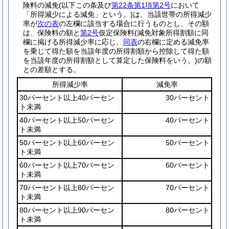
険料の減免
(以下この条及び
第22条第1項第2号
において
「所得減少による減免」という。)
は、当該世帯の所得減少
率が
次の表
の左欄に該当する場合に行うものとし、その額
は、保険料の額と
第2号
仮定保険料
(減免対象所得割額に同
欄に掲げる所得減少率に応じ、
同表
の右欄に定める減免率
を乗じて得た額を当該年度の所得割額から控除して得た額
を当該年度の所得割額として算定した保険料をいう。)
の額
との差額とする。
所得減少率
減免率
30パーセント以上40パーセン
30パーセント
ト未満
40パーセント以上50パーセン
40パーセント
ト未満
50パーセント以上60パーセン
50パーセント
ト未満
60パーセント以上70パーセン
60パーセント
ト未満
70パーセント以上80パーセン
70パーセント
ト未満
80パーセント以上90パーセン
80パーセント
ト未満