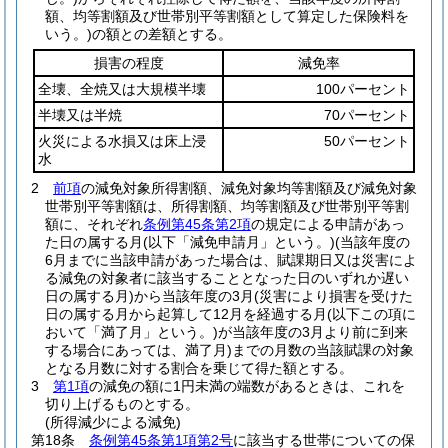
額、均等割額及び世帯別平等割額として算定した保険料を
いう。)
の額との差額とする。
損害の程度
減免率
全壊、全焼又は大規模半壊
100パーセント
半壊又は半焼
70パーセント
火災による水損又は床上浸
50パーセント
水
2
前項
の減免対象所得割額、減免対象均等割額及び減免対象
世帯別平等割額は、所得割額、均等割額及び世帯別平等割
額に、それぞれ
条例第45条第2項
の規定による申請があっ
た日の属する月
(以下「減免申請月」という。)
(当該年度の
6月までに当該申請があった場合は、賦課期日又は災害によ
る減免の対象者に該当することとなった日のいずれか遅い
日の属する月)
から当該年度の3月
(災害により損害を受けた
日の属する月から起算して12月を経過する月
(以下この項に
おいて「満了月」という。)
が当該年度の3月より前に到来
する場合にあっては、満了月)
までの月数の当該賦課の対象
となる月数に対する割合を乗じて得た額とする。
3
第1項
の減免の額に1円未満の端数があるときは、これを
切り上げるものとする。
(所得減少による減免)
第18条
条例第45条第1項第2号
に該当する世帯についての保