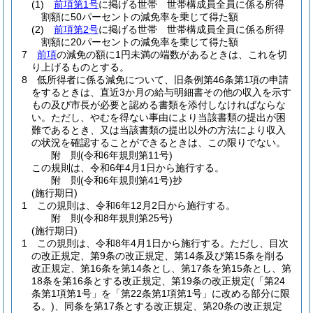
(1)
前項第1号
に掲げる世帯 世帯構成員全員に係る所得
割額に50パーセントの減免率を乗じて得た額
(2)
前項第2号
に掲げる世帯 世帯構成員全員に係る所得
割額に20パーセントの減免率を乗じて得た額
7
前項
の減免の額に1円未満の端数があるときは、これを切
り上げるものとする。
8
低所得者に係る減免について、旧条例第46条第1項の申請
をするときは、直近3か月の給与明細書その他の収入を示す
もの及び市長が必要と認める書類を添付しなければならな
い。
ただし、やむを得ない事由により当該書類の提出が困
難であるとき、又は当該書類の提出以外の方法により収入
の状況を確認することができるときは、この限りでない。
附
則
(令和6年
規則第11号)
この規則は、令和6年4月1日から施行する。
附
則
(令和6年
規則第41号)
抄
(施行期日)
1
この規則は、令和6年12月2日から施行する。
附
則
(令和8年
規則第25号)
(施行期日)
1
この規則は、令和8年4月1日から施行する。
ただし、目次
の改正規定、第9条の改正規定、第14条及び第15条を削る
改正規定、第16条を第14条とし、第17条を第15条とし、第
18条を第16条とする改正規定、第19条の改正規定
(「第24
条第1項第1号」を「第22条第1項第1号」に改める部分に限
る。)
、同条を第17条とする改正規定、第20条の改正規定