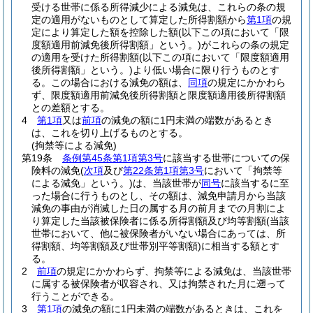
受ける世帯に係る所得減少による減免は、これらの条の規
定の適用がないものとして算定した所得割額から
第1項
の規
定により算定した額を控除した額
(以下この項において「限
度額適用前減免後所得割額」という。)
がこれらの条の規定
の適用を受けた所得割額
(以下この項において「限度額適用
後所得割額」という。)
より低い場合に限り行うものとす
る。
この場合における減免の額は、
同項
の規定にかかわら
ず、限度額適用前減免後所得割額と限度額適用後所得割額
との差額とする。
4
第1項
又は
前項
の減免の額に1円未満の端数があるとき
は、これを切り上げるものとする。
(拘禁等による減免)
第19条
条例第45条第1項第3号
に該当する世帯についての保
険料の減免
(
次項
及び
第22条第1項第3号
において「拘禁等
による減免」という。)
は、当該世帯が
同号
に該当するに至
った場合に行うものとし、その額は、減免申請月から当該
減免の事由が消滅した日の属する月の前月までの月割によ
り算定した当該被保険者に係る所得割額及び均等割額
(当該
世帯において、他に被保険者がいない場合にあっては、所
得割額、均等割額及び世帯別平等割額)
に相当する額とす
る。
2
前項
の規定にかかわらず、拘禁等による減免は、当該世帯
に属する被保険者が収容され、又は拘禁された月に遡って
行うことができる。
3
第1項
の減免の額に1円未満の端数があるときは、これを