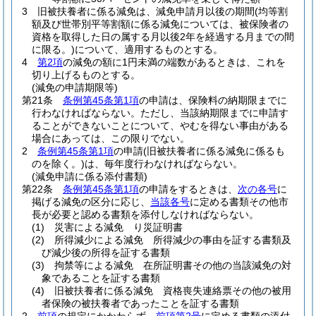
3
旧被扶養者に係る減免は、減免申請月以後の期間
(均等割
額及び世帯別平等割額に係る減免については、被保険者の
資格を取得した日の属する月以後2年を経過する月までの間
に限る。)
について、適用するものとする。
4
第2項
の減免の額に1円未満の端数があるときは、これを
切り上げるものとする。
(減免の申請期限等)
第21条
条例第45条第1項
の申請は、保険料の納期限までに
行わなければならない。
ただし、当該納期限までに申請す
ることができないことについて、やむを得ない事由がある
場合にあっては、この限りでない。
2
条例第45条第1項
の申請
(旧被扶養者に係る減免に係るも
のを除く。)
は、毎年度行わなければならない。
(減免申請に係る添付書類)
第22条
条例第45条第1項
の申請をするときは、
次の各号
に
掲げる減免の区分に応じ、
当該各号
に定める書類その他市
長が必要と認める書類を添付しなければならない。
(1)
災害による減免 り災証明書
(2)
所得減少による減免 所得減少の事由を証する書類及
び減少後の所得を証する書類
(3)
拘禁等による減免 在所証明書その他の当該減免の対
象であることを証する書類
(4)
旧被扶養者に係る減免 資格喪失連絡票その他の被用
者保険の被扶養者であったことを証する書類