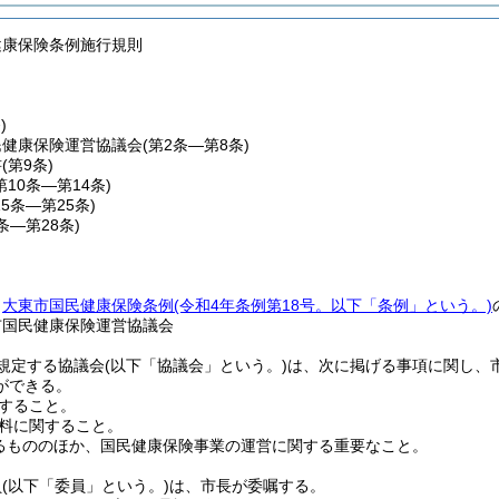
健康保険条例施行規則
)
民健康保険運営協議会
(第2条―第8条)
書
(第9条)
第10条―第14条)
15条―第25条)
6条―第28条)
、
大東市国民健康保険条例
(令和4年条例第18号。以下「条例」という。)
市国民健康保険運営協議会
規定する協議会
(以下「協議会」という。)
は、次に掲げる事項に関し、
ができる。
すること。
料に関すること。
るもののほか、国民健康保険事業の運営に関する重要なこと。
員
(以下「委員」という。)
は、市長が委嘱する。