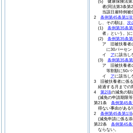
(5)
健康保険法第
者
(同法第3条
当該日雇特例被
2
条例第45条第1項
し、その額は、
次
(1)
条例第35条第
者」という。)
に
(2)
条例第35条第
ア
旧被扶養者
に30パーセ
イ
ア
に該当し
(3)
条例第35条
ア
旧被扶養者
等割額に50
イ
ア
に該当し
3
旧被扶養者に係
経過する月までの
4
第2項
の減免の額
(減免の申請期限等
第21条
条例第45条
得ない事由がある
2
条例第45条第1項
(減免申請に係る添
第22条
条例第45条
ならない。