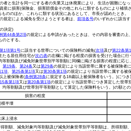
の者と生計を同一にする者の失業又は休廃業により、生活が困難になっ
資産に損害
(保険金、損害賠償金その他これらに類するものにより補填さ
るもののほか、これらに類する状況にあるとして、市長が認めたとき。
の規定による減免を受けようとする者は、
前項各号
のいずれかに該当す
の決定)
例第44条第2項
の規定による申請があったときは、その内容を審査の上
ものとする。
第1項第1号
に該当する世帯についての保険料の減免
(
次項
及び
第22条第
主たる居住用住宅が
次の表
の左欄に掲げる程度の損害を受けた場合に行
均等割額及び減免対象世帯別平等割額に同欄に掲げる損害の程度に応じ
、
第19条
、
第24条
又は
第29条
の規定により当該世帯に属する被保険者に
第1項
、
第25条第1項
又は
第30条第1項
の規定により当該世帯に属する被
歳以上被保険者
(
条例第28条
に規定する18歳以上被保険者をいう。)
につき
15条第1項
又は
第20条第1項
の規定により当該世帯につき算定した世帯別
、均等割額及び世帯別平等割額として算定した保険料をいう。)
の額との
損害の程度
規模半壊
は床上浸水
所得割額、減免対象均等割額及び減免対象世帯別平等割額は、所得割額