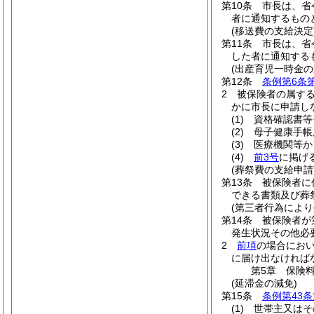
第10条
市長は、省
者に通知するもの
(移送費の支給決定
第11条
市長は、省
した者に通知する
(出産育児一時金の
第12条
条例第6条
2
被保険者の属す
かに市長に申請し
(1)
資格確認書等
(2)
母子健康手帳
(3)
医療機関等か
(4)
前3号
に掲げ
(葬祭費の支給申請
第13条
被保険者に
できる書類及び葬
(第三者行為により
第14条
被保険者が
発生状況その他必
2
前項
の場合にお
に届け出なければ
第5章
保険
(延滞金の減免)
第15条
条例第43条
(1)
世帯主又はそ