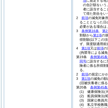
項
に規定する地
の合計額をいう
者に該当するこ
て得た割合をい
2
前項
の減免対象
ることとなった日
必要がある場合は
3
条例第16条
、
第2
割額から
第1項
の
得割額
(以下この
ず、限度額適用前
4
第1項
又は
前項
の
(拘禁等による減免
第19条
条例第45条
同号
に該当するに
険者に係る所得割
る。
2
前項
の規定にか
3
第1項
の減免の額
(旧被扶養者に係る
第20条
条例第45条
(1)
健康保険法
(
(2)
船員保険法
(
(3)
国家公務員共
(4)
私立学校教職