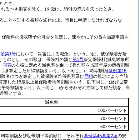
たとき。
れるべき損害を除く。)
を受け、納付の資力を失ったとき。
ることを証する書類を添付の上、市長に申請しなければならな
、保険料の徴収猶予の可否を決定し、速やかにその旨を当該申請を
1項第1号
において「災害による減免」という。)
は、被保険者が居
うものとし、その額は、保険料の額と
第1号
仮定保険料
(減免対象所
、
同表
の右欄に定める減免率を乗じて得た額を当該年度の所得割額
つき算定した所得割額をいう。以下同じ。)
、均等割額
(
条例第15
保険者につき算定した被保険者均等割額及び
同項
の規定により当該
算定した18歳以上被保険者均等割額をいう。以下同じ。)
及び世帯
平等割額をいう。以下同じ。)
からそれぞれ控除して得た額を、当
差額とする。
減免率
100パーセント
70パーセント
50パーセント
、均等割額及び世帯別平等割額に、それぞれ
条例第45条第2項
の規