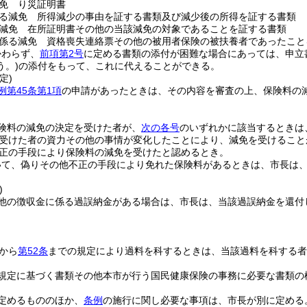
免 り災証明書
る減免 所得減少の事由を証する書類及び減少後の所得を証する書類
減免 在所証明書その他の当該減免の対象であることを証する書類
係る減免 資格喪失連絡票その他の被用者保険の被扶養者であったこと
かわらず、
前項第2号
に定める書類の添付が困難な場合にあっては、申立
う。)
の添付をもって、これに代えることができる。
定)
例第45条第1項
の申請があったときは、その内容を審査の上、保険料の
険料の減免の決定を受けた者が、
次の各号
のいずれかに該当するときは
受けた者の資力その他の事情が変化したことにより、減免を受けること
正の手段により保険料の減免を受けたと認めるとき。
いて、偽りその他不正の手段により免れた保険料があるときは、市長は
)
他の徴収金に係る過誤納金がある場合は、市長は、当該過誤納金を還付
から
第52条
までの規定により過料を科するときは、当該過料を科する者
規定に基づく書類その他本市が行う国民健康保険の事務に必要な書類の
定めるもののほか、
条例
の施行に関し必要な事項は、市長が別に定める