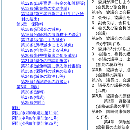
2
委員が辞任しよ
第12条
(出産育児一時金の加算額等)
(会長及び副会長)
第13条
(葬祭費の支給申請)
第4条
協議会に会
第14条
(第三者行為により生じた給
2
会長は、協議会
付の届出)
3
副会長は、会長
第5章
保険料
4
会長及び副会長
第15条
(延滞金の減免)
(会議)
第16条
(保険料の徴収猶予の決定)
第5条
協議会の会
第17条
(災害による減免)
長が招集する。
第18条
(所得減少による減免)
2
委員の3分の1以
第19条
(拘禁等による減免)
3
会議は、委員の
第20条
(旧被扶養者に係る減免)
4
会議の議事は、
第21条
(減免の申請期限等)
(意見の聴取等)
第22条
(減免申請に係る添付書類)
第6条
協議会は、
第23条
(保険料の減免の決定)
(会議録の調製)
第24条
(減免の取消し等)
第7条
議長は、会
第25条
(過誤納金の取扱い)
2
議長及び議長の指
第6章
雑則
(庶務)
第26条
(過料)
第8条
協議会の庶
第27条
(様式)
第3章
資格
第28条
(補則)
(資格確認書の更新
附則
第9条
国民健康保
附則
(令和6年規則第11号)
とする。
附則
(令和6年規則第41号)
第4章
保険
附則
(令和8年規則第25号)
(療養費の支給決定