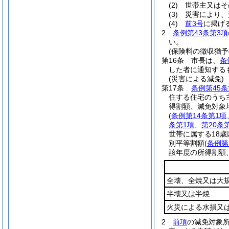
(2)
世帯主又はそ
(3)
災害により、
(4)
前3号
に掲げ
2
条例第43条第3項
い。
(保険料の徴収猶予
第16条
市長は、
条
した者に通知する
(災害による減免)
第17条
条例第45条
住する住宅のうち
得割額、減免対象
(
条例第14条第1項
条第1項
、
第20条
世帯に属する18
別平等割額
(
条例第
該年度の所得割額
全壊、全焼又は大
半壊又は半焼
火災による水損又
2
前項
の減免対象