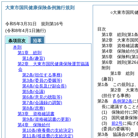
大東市国民健康保険条例施行規則
○大東市国民
令和5年3月31日 規則第16号
目次
(令和8年4月1日施行)
第1章
総則
(第1条
第2章
大東市国
条項目次
沿革
第3章
資格確認
本則
第4章
保険給付
(
第1章
総則
第5章
保険料
(第
第1条
(趣旨)
第6章
雑則
(第2
第2章
大東市国民健康保険運営協議
附則
会
第1章
総則
第2条
(担任する事務)
(趣旨)
第3条
(委員の委嘱等)
第1条
この規則は
第4条
(会長及び副会長)
第2章
大東
第5条
(会議)
(担任する事務)
第6条
(意見の聴取等)
第2条
条例第2条
に
第7条
(会議録の調製)
長に建議すること
第8条
(庶務)
(1)
保険給付に関
第3章
資格確認書
(2)
国民健康保険
第9条
(資格確認書の更新)
(3)
前2号
に掲げ
第4章
保険給付
(委員の委嘱等)
第10条
(療養費の支給決定)
第3条
協議会の委
第11条
(移送費の支給決定)