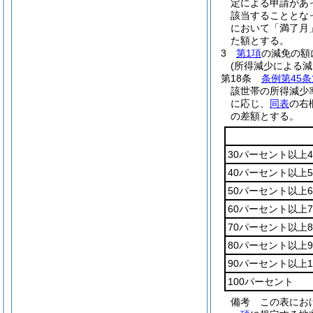
定による申請があ
該当することとな
において「満了月
た額とする。
3
第1項
の減免の額
(所得減少による減
第18条
条例第45条
該世帯の所得減少
に応じ、
同表
の右
の差額とする。
30パーセント以上
40パーセント以上
50パーセント以上
60パーセント以上
70パーセント以上
80パーセント以上
90パーセント以上
100パーセント
備考 この表にお