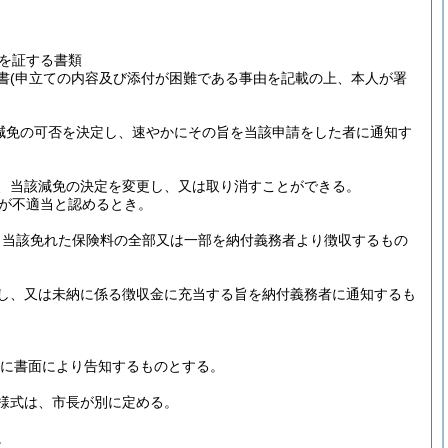
を証する書類
書
(申立ての内容及び添付が困難である事由を記載の上、本人が署
減免の可否を決定し、速やかにその旨を当該申請をした者に通知す
、当該減免の決定を変更し、又は取り消すことができる。
が不適当と認めるとき。
、当該免れた保険料の全部又は一部を納付義務者より徴収するもの
し、又は未納に係る徴収金に充当する旨を納付義務者に通知するも
に書面により告知するものとする。
様式は、市長が別に定める。
。