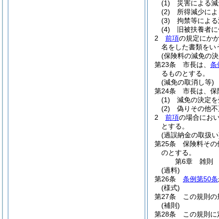
(1)
災害による減
(2)
所得減少によ
(3)
拘禁等による
(4)
旧被扶養者に
2
前項
の規定にか
名をした書類をい
(保険料の減免の決
第23条
市長は、
条
るものとする。
(減免の取消し等)
第24条
市長は、保
(1)
減免の決定を
(2)
偽りその他不
2
前項
の場合にお
とする。
(過誤納金の取扱い
第25条
保険料その
のとする。
第6章
雑則
(過料)
第26条
条例第50条
(様式)
第27条
この規則の
(補則)
第28条
この規則に