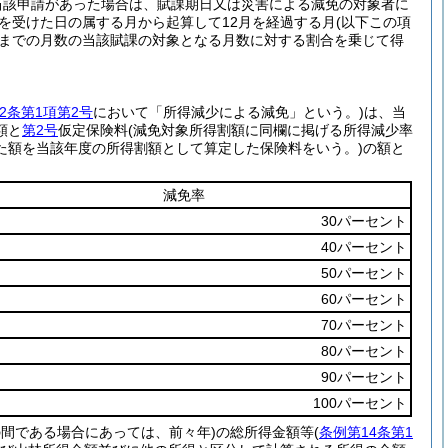
当該申請があった場合は、賦課期日又は災害による減免の対象者に
害を受けた日の属する月から起算して12月を経過する月
(以下この項
までの月数の当該賦課の対象となる月数に対する割合を乗じて得
22条第1項第2号
において「所得減少による減免」という。)
は、当
額と
第2号
仮定保険料
(減免対象所得割額に同欄に掲げる所得減少率
た額を当該年度の所得割額として算定した保険料をいう。)
の額と
減免率
30パーセント
40パーセント
50パーセント
60パーセント
70パーセント
80パーセント
90パーセント
100パーセント
の間である場合にあっては、前々年)
の総所得金額等
(
条例第14条第1