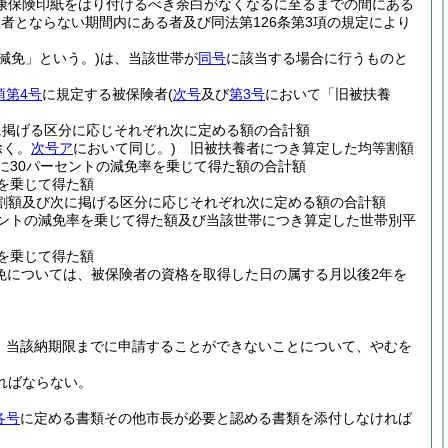
健康保険印紙をはり付けるべき余白がなくなるに至るまでの間にある
者とならない期間内にある者及び同法第126条第3項の規定により
減免」という。)
は、当該世帯が
同号
に該当する場合に行うものと
項第4号
に規定する被保険者
(
次号
及び
第3号
において「旧被扶養
に掲げる区分に応じそれぞれ次に定める額の合計額
除く。
次号ア
において同じ。)
旧被扶養者につき算定した均等割額
に30パーセントの減免率を乗じて得た額の合計額
を乗じて得た額
割額及び次に掲げる区分に応じそれぞれ次に定める額の合計額
セントの減免率を乗じて得た額及び当該世帯につき算定した世帯別平
を乗じて得た額
免については、被保険者の資格を取得した日の属する月以後2年を
、当該納期限までに申請することができないことについて、やむを
ればならない。
各号
に定める書類その他市長が必要と認める書類を添付しなければ