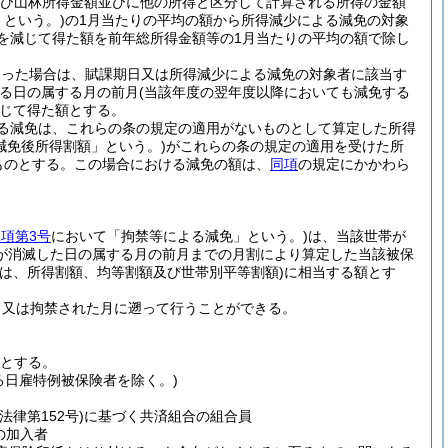
額及び山林所得金額並びに他の所得と区分して計算される所得の金額
という。)
の1月当たりの平均の額から所得減少による減免の対象
を減じて得た額を前年総所得金額等の1月当たりの平均の額で除し
あった場合は、賦課期日又は所得減少による減免の対象者に該当す
る日の属する月の前月
(当該年度の翌年度以降においても減免する
じて得た額とする。
る減免は、これらの条の規定の適用がないものとして算定した所得
減免後所得割額」という。)
がこれらの条の規定の適用を受けた所
ものとする。
この場合における減免の額は、
同項
の規定にかかわら
。
1項第3号
において「拘禁等による減免」という。)
は、当該世帯が
が消滅した日の属する月の前月までの月割により算定した当該被保
は、所得割額、均等割額及び世帯別平等割額)
に相当する額とす
、又は拘禁された月に遡って行うことができる。
とする。
る日雇特例被保険者を除く。)
法律第152号)
に基づく共済組合の組合員
の加入者