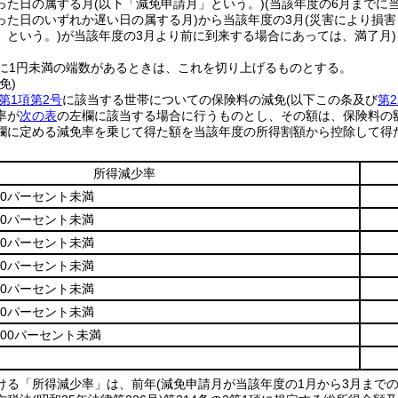
った日の属する月
(以下「減免申請月」という。)
(当該年度の6月までに
った日のいずれか遅い日の属する月)
から当該年度の3月
(災害により損
」という。)
が当該年度の3月より前に到来する場合にあっては、満了月)
に1円未満の端数があるときは、これを切り上げるものとする。
免)
第1項第2号
に該当する世帯についての保険料の減免
(以下この条及び
第
率が
次の表
の左欄に該当する場合に行うものとし、その額は、保険料の
欄に定める減免率を乗じて得た額を当該年度の所得割額から控除して得
所得減少率
40パーセント未満
50パーセント未満
60パーセント未満
70パーセント未満
80パーセント未満
90パーセント未満
100パーセント未満
ける「所得減少率」は、前年
(減免申請月が当該年度の1月から3月まで