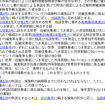
126条の規定により日雇特例被保険者手帳の交付を受け、その手帳に
第2項ただし書の規定による承認を受けて同項の規定による日雇特例被保険
保険者手帳を返納した者を除く。)
第4号
に該当する世帯についての保険料の減免
(以下「旧被扶養者に係る
の各号
に掲げる世帯の区分に応じ、
当該各号
に定める額とする。
1項第1号
又は
第2号
に該当する世帯 当該世帯に属する
条例第45条第1
つき算定した所得割額に相当する額
1項第3号
に該当する世帯 旧被扶養者につき算定した所得割額及び次
のみで構成される世帯
(
条例第15条第1項第3号イ
に規定する特定世帯を
ントの減免率を乗じて得た額及び当該世帯につき算定した世帯別平等割額
ない世帯 旧被扶養者につき算定した均等割額に30パーセントの減免率
第1項各号
のいずれにも該当しない世帯 旧被扶養者につき算定した所得
のみで構成される世帯 旧被扶養者につき算定した均等割額に50パー
パーセントの減免率を乗じて得た額の合計額
ない世帯 旧被扶養者につき算定した均等割額に50パーセントの減免率
る減免は、減免申請月以後の期間
(均等割額及び世帯別平等割額に係る減
間に限る。)
について、適用するものとする。
に1円未満の端数があるときは、これを切り上げるものとする。
)
第1項
の申請は、保険料の納期限までに行わなければならない。
ただし
場合にあっては、この限りでない。
の申請
(旧被扶養者に係る減免に係るものを除く。)
は、毎年度行わなけ
付書類)
第1項
の申請をするときは、
次の各号
に掲げる減免の区分に応じ、
当該