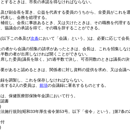
うとするときは、市長の承認を得なければならない。
長及び副会長を置き、公益を代表する委員のうちから、全委員がこれを
を代表し、会務を総理する。
を補佐し、会長に事故あるとき、又は欠けたときは、その職務を代理す
は、協議会の承認を得て、その職を辞することができる。
議
(以下この条及び
次条
において「会議」という。)
は、必要に応じて会長
上の者から会議の招集の請求があったときは、会長は、これを招集しな
過半数の者が出席しなければ開くことができない。
出席した委員
(議長を除く。)
の過半数で決し、可否同数のときは議長の決
必要があると認めるときは、関係者に対し資料の提供を求め、又は会議
議録を調製し、これを保存しなければならない。
名する2人の委員は、
前項
の会議録に署名するものとする。
務は、保健医療部保険年金課において行う。
確認書
)
険法施行規則
(昭和33年厚生省令第53号。以下「省令」という。)
第7条の
給付
)