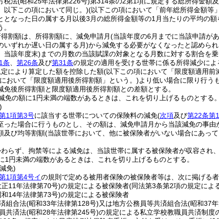
方税法
(昭和25年法律第226号)
第314条の2第1項に規定する総所得金
。以下この項において同じ。)
(以下この項において「前年総所得金額等」
ととなった日の属する月以後3月の総所得金額等の1月当たりの平均の額
う。
所得割額は、所得割額に、減免申請月
(当該年度の6月までに当該申請が
のいずれか遅い日の属する月)
から減免する必要がなくなったと認められ
、当該年度末)
までの月数の当該賦課の対象となる月数に対する割合を乗
1条
、
第26条
及び
第31条
の規定の適用を受ける世帯に係る所得減少によ
規定により算定した額を控除した額
(以下この項において「限度額適用前
項において「限度額適用後所得割額」という。)
より低い場合に限り行う
減免後所得割額と限度額適用後所得割額との差額とする。
減免の額に1円未満の端数があるときは、これを切り上げるものとする
)
第1項第3号
に該当する世帯についての保険料の減免
(
次項
及び
第22条第
至った場合に行うものとし、その額は、減免申請月から当該減免の事由
額及び均等割額
(当該世帯において、他に被保険者がいない場合にあって
かわらず、拘禁等による減免は、当該世帯に属する被保険者が収容され
に1円未満の端数があるときは、これを切り上げるものとする。
減免)
第1項第4号イ
の規則で定める被用者保険の被保険者等は、次に掲げる者
大正11年法律第70号)
の規定による被保険者
(同法第3条第2項の規定によ
昭和14年法律第73号)
の規定による被保険者
済組合法
(昭和33年法律第128号)
又は地方公務員等共済組合法
(昭和37年
員共済法
(昭和28年法律第245号)
の規定による私立学校教職員共済制度