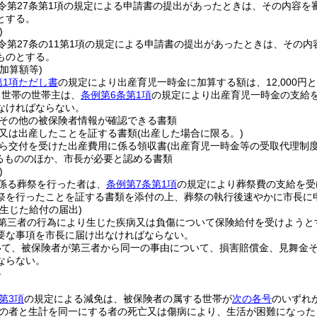
令第27条第1項の規定による申請書の提出があったときは、その内容を
とする。
)
令第27条の11第1項の規定による申請書の提出があったときは、その
ものとする。
加算額等)
第1項ただし書
の規定により出産育児一時金に加算する額は、12,000円
る世帯の世帯主は、
条例第6条第1項
の規定により出産育児一時金の支給
なければならない。
その他の被保険者情報が確認できる書類
又は出産したことを証する書類
(出産した場合に限る。)
ら交付を受けた出産費用に係る領収書
(出産育児一時金等の受取代理制
るもののほか、市長が必要と認める書類
)
係る葬祭を行った者は、
条例第7条第1項
の規定により葬祭費の支給を受
祭を行ったことを証する書類を添付の上、葬祭の執行後速やかに市長に
生じた給付の届出)
第三者の行為により生じた疾病又は負傷について保険給付を受けようと
要な事項を市長に届け出なければならない。
いて、被保険者が第三者から同一の事由について、損害賠償金、見舞金
ならない。
料
第3項
の規定による減免は、被保険者の属する世帯が
次の各号
のいずれ
の者と生計を同一にする者の死亡又は傷病により、生活が困難になった