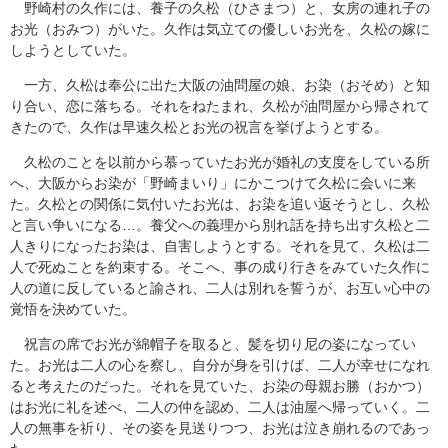
野崎村の久作には、養子の久松（ひさまつ）と、女房の連れ子の
お光（おみつ）がいた。久作は気立ての優しいお光を、久松の嫁に
しようとしていた。
一方、久松は奉公に出た大阪の油問屋の娘、お染（おそめ）と知
り合い、恋に落ちる。それをねたまれ、久松が油問屋から帰されて
きたので、久作は早速久松とお光の祝言を挙げようとする。
久松のことを以前から慕っていたお光が婚礼の支度をしている所
へ、大阪からお染が「野崎まいり」にかこつけて久松に会いに来
た。久松との関係に気付いたお光は、お染を追い返そうとし、久松
と言い争いになる…。養父への義理から別れ話を持ち出す久松と二
人きりになったお染は、自害しようとする。それを見て、久松は二
人で死ぬことを約束する。そこへ、事の成り行きをみていた久作に
人の道に反していると諭され、二人は別れを誓うが、お互い心中の
覚悟を決めていた。
祝言の席でお光が綿帽子を取ると、髪を切り尼の姿になってい
た。お光は二人の心を察し、自分が身を引けば、二人が幸せになれ
ると考えたのだった。それを見ていた、お染の母親お勝（おかつ）
はお光に礼を述べ、二人の仲を認め、二人は油屋へ帰っていく。二
人の無事を祈り、その姿を見送りつつ、お光は泣き崩れるのであっ