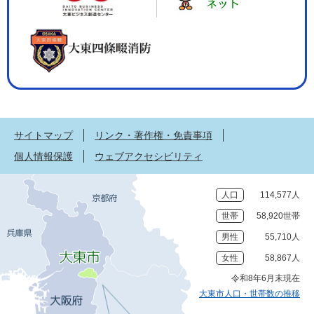
サイトマップ
リンク・著作権・免責事項
個人情報保護
ウェブアクセシビリティ
人口
114,577人
世帯
58,920世帯
男性
55,710人
女性
58,867人
令和8年6月末現在
大東市人口・世帯数の推移