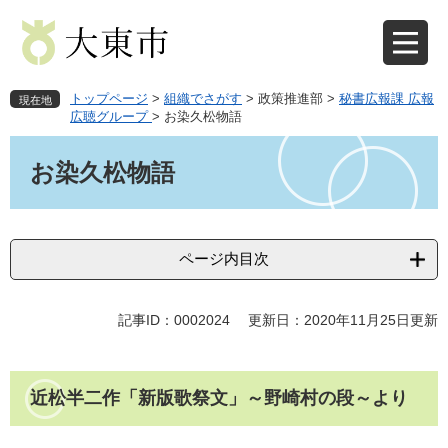
ペ
メ
ー
ニ
ジ
ュ
の
ー
先
を
トップページ
>
組織でさがす
>
政策推進部
>
秘書広報課 広報
現在地
頭
飛
広聴グループ
>
お染久松物語
で
ば
本
す
し
文
お染久松物語
。
て
本
文
へ
ページ内目次
記事ID：0002024
更新日：2020年11月25日更新
近松半二作「新版歌祭文」～野崎村の段～より