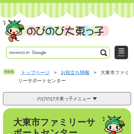
ペ
メ
ー
ニ
ジ
ュ
の
ー
先
を
頭
飛
で
ば
す
し
。
て
本
文
へ
現在地
トップページ
>
お役立ち情報
>
大東市ファミ
リーサポートセンター
のびのび大東っ子メニュー
本
大東市ファミリーサ
文
ポートセンター