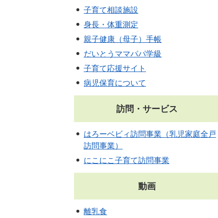
子育て相談施設
身長・体重測定
親子健康（母子）手帳
だいとうママパパ学級
子育て応援サイト
病児保育について
訪問・サービス
はろーベビィ訪問事業（乳児家庭全戸
訪問事業）
にこにこ子育て訪問事業
動画
離乳食