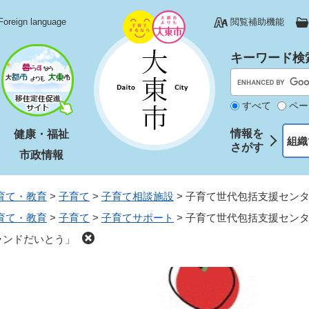
Foreign language
閲覧補助機能
キーワード検
すべて
ペー
情報を
健康・福祉
組織
さがす
市政情報
育て・教育
>
子育て
>
子育て相談施設
>
子育て世代包括支援セン
育て・教育
>
子育て
>
子育てサポート
>
子育て世代包括支援セン
ランドだいとう」