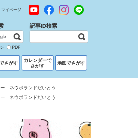
マイページ
索
記事ID検索
ジ
PDF
カレンダーで
でさがす
地図でさがす
さがす
ター ネウボランドだいとう
ター ネウボランドだいとう