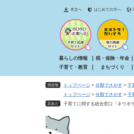
ペ
メ
本文へ
はじめての方へ
ー
ニ
ジ
ュ
の
ー
先
を
頭
飛
で
ば
す
し
暮らしの情報
税・保険・年金
。
て
子育て・教育
まちづくり
本
文
へ
トップページ
>
分類でさがす
>
子
現在地
トップページ
>
分類でさがす
>
子
子育てに関する総合窓口「ネウボ