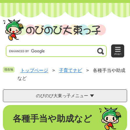
ペ
メ
ー
ニ
ジ
ュ
の
ー
先
を
頭
飛
で
ば
す
し
。
て
本
文
へ
現在地
トップページ
>
子育てナビ
>
各種手当や助成
など
のびのび大東っ子メニュー
本
各種手当や助成など
文