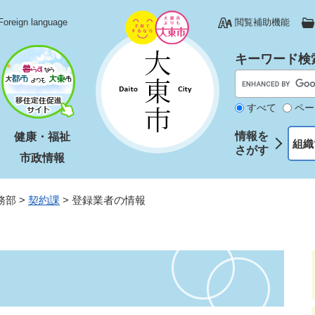
Foreign language
閲覧補助機能
キーワード検
すべて
ペー
情報を
健康・福祉
組織
さがす
市政情報
務部
>
契約課
>
登録業者の情報