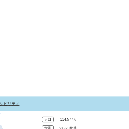
シビリティ
人口
114,577人
世帯
58,920世帯