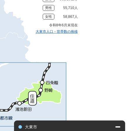
男性
55,710人
女性
58,867人
令和8年6月末現在
大東市人口・世帯数の推移