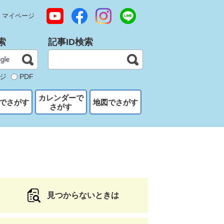
マイページ
索
記事ID検索
ジ
PDF
カレンダーで
でさがす
地図でさがす
さがす
見つからないときは