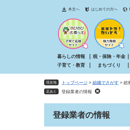
ペ
メ
本文へ
はじめての方へ
ー
ニ
ジ
ュ
の
ー
先
を
頭
飛
で
ば
す
し
暮らしの情報
税・保険・年金
。
て
子育て・教育
まちづくり
本
文
へ
トップページ
>
組織でさがす
>
総
現在地
登録業者の情報
本
登録業者の情報
文