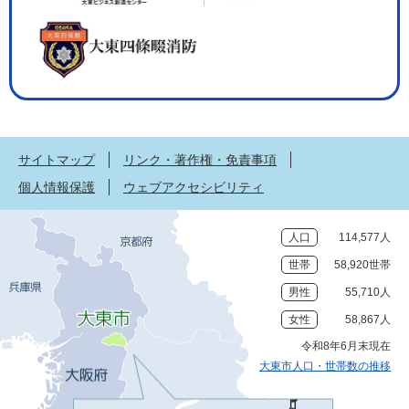
サイトマップ
リンク・著作権・免責事項
個人情報保護
ウェブアクセシビリティ
人口
114,577人
世帯
58,920世帯
男性
55,710人
女性
58,867人
令和8年6月末現在
大東市人口・世帯数の推移