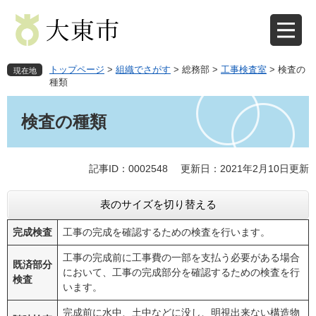
ペ
メ
ー
ニ
ジ
ュ
の
ー
先
を
トップページ
>
組織でさがす
>
総務部
>
工事検査室
>
検査の
現在地
頭
飛
種類
で
ば
本
す
し
文
検査の種類
。
て
本
文
記事ID：0002548
更新日：2021年2月10日更新
へ
表のサイズを切り替える
完成検査
工事の完成を確認するための検査を行います。
工事の完成前に工事費の一部を支払う必要がある場合
既済部分
において、工事の完成部分を確認するための検査を行
検査
います。
完成前に水中、土中などに没し、明視出来ない構造物