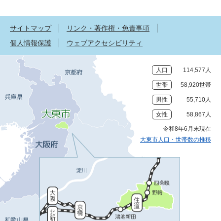
サイトマップ
リンク・著作権・免責事項
個人情報保護
ウェブアクセシビリティ
人口
114,577人
世帯
58,920世帯
男性
55,710人
女性
58,867人
令和8年6月末現在
大東市人口・世帯数の推移