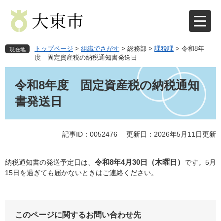
ペ
メ
ー
ニ
ジ
ュ
の
ー
先
を
トップページ
>
組織でさがす
>
総務部
>
課税課
>
令和8年
現在地
頭
飛
度 固定資産税の納税通知書発送日
で
ば
本
す
し
文
令和8年度 固定資産税の納税通知
。
て
本
書発送日
文
へ
記事ID：0052476
更新日：2026年5月11日更新
令和8年4月30日（木曜日）
納税通知書の発送予定日は、
です。5月
15日を過ぎても届かないときはご連絡ください。
このページに関するお問い合わせ先