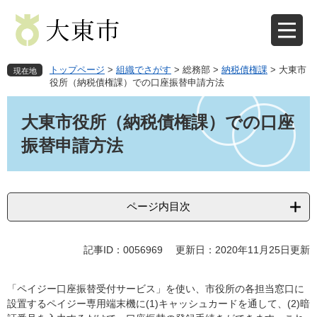
ペ
メ
ー
ニ
ジ
ュ
の
ー
先
を
トップページ
>
組織でさがす
>
総務部
>
納税債権課
>
大東市
現在地
頭
飛
役所（納税債権課）での口座振替申請方法
で
ば
本
す
し
文
大東市役所（納税債権課）での口座
。
て
本
振替申請方法
文
へ
ページ内目次
記事ID：0056969
更新日：2020年11月25日更新
「ペイジー口座振替受付サービス」を使い、市役所の各担当窓口に
設置するペイジー専用端末機に(1)キャッシュカードを通して、(2)暗