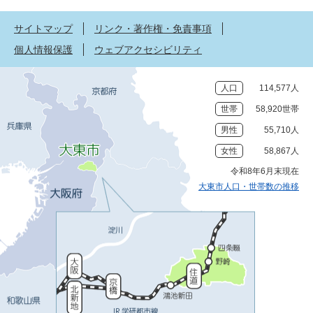
サイトマップ
リンク・著作権・免責事項
個人情報保護
ウェブアクセシビリティ
人口
114,577人
世帯
58,920世帯
男性
55,710人
女性
58,867人
令和8年6月末現在
大東市人口・世帯数の推移