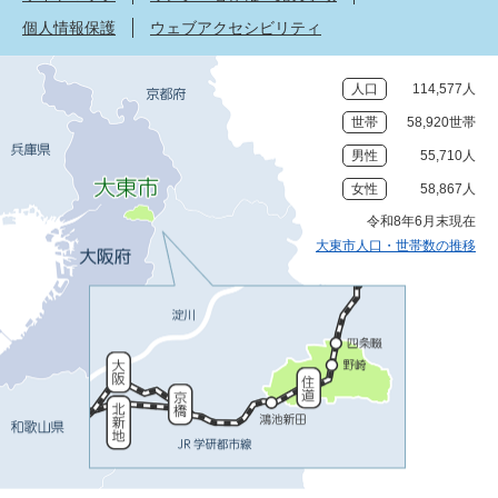
個人情報保護
ウェブアクセシビリティ
人口
114,577人
世帯
58,920世帯
男性
55,710人
女性
58,867人
令和8年6月末現在
大東市人口・世帯数の推移