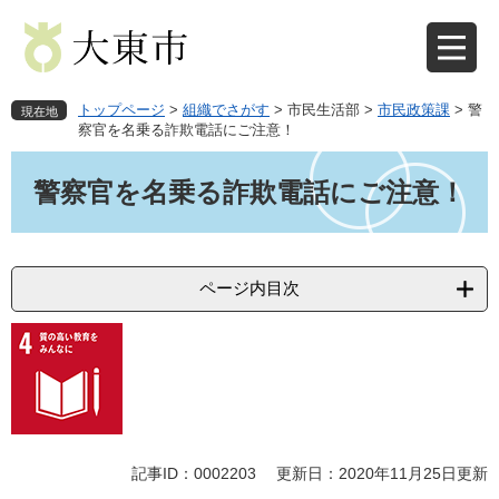
ペ
メ
ー
ニ
ジ
ュ
の
ー
先
を
トップページ
>
組織でさがす
>
市民生活部
>
市民政策課
>
警
現在地
頭
飛
察官を名乗る詐欺電話にご注意！
で
ば
本
す
し
文
警察官を名乗る詐欺電話にご注意！
。
て
本
文
へ
ページ内目次
記事ID：0002203
更新日：2020年11月25日更新