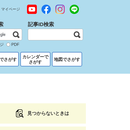
マイページ
索
記事ID検索
ジ
PDF
カレンダーで
でさがす
地図でさがす
さがす
見つからないときは