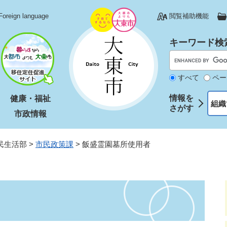
Foreign language
閲覧補助機能
キーワード検
すべて
ペー
情報を
健康・福祉
組織
さがす
市政情報
民生活部
>
市民政策課
>
飯盛霊園墓所使用者