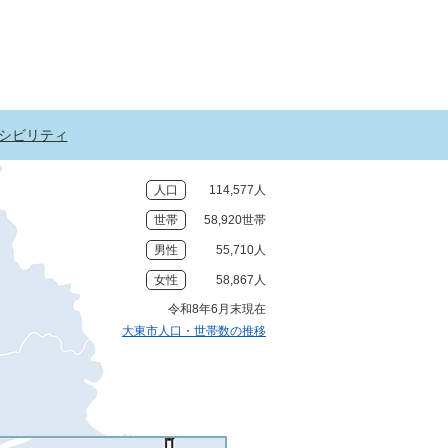
シビリティ
人口
114,577人
世帯
58,920世帯
男性
55,710人
女性
58,867人
令和8年6月末現在
大東市人口・世帯数の推移