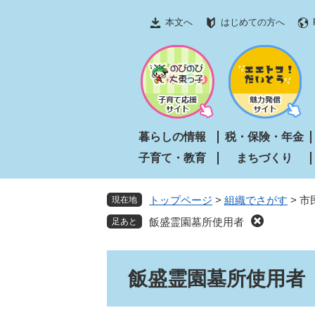
ペ
メ
本文へ
はじめての方へ
ー
ニ
ジ
ュ
の
ー
先
を
頭
飛
で
ば
す
し
暮らしの情報
税・保険・年金
。
て
子育て・教育
まちづくり
本
文
へ
トップページ
>
組織でさがす
>
市
現在地
飯盛霊園墓所使用者
本
飯盛霊園墓所使用者
文