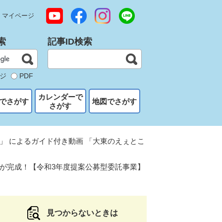
マイページ
索
記事ID検索
ジ
PDF
カレンダーで
でさがす
地図でさがす
さがす
」 によるガイド付き動画 「大東のえぇとこ
」が完成！【令和3年度提案公募型委託事業】
見つからないときは