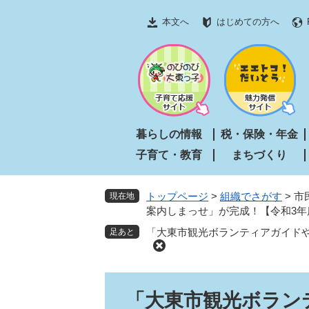
ペ
メ
本文へ
はじめての方へ
ー
ニ
ジ
ュ
の
ー
先
を
頭
飛
で
ば
す
し
暮らしの情報
税・保険・年金
。
て
子育て・教育
まちづくり
本
文
へ
トップページ
>
組織でさがす
>
市
現在地
案内しまっせ」が完成！【令和3年
「大東市観光ボランティアガイドや
本
「大東市観光ボラン
文