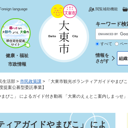
Foreign language
閲覧補助機能
キーワード検
すべて
ペー
情報を
健康・福祉
組織
さがす
市政情報
民生活部
>
市民政策課
>
「大東市観光ボランティアガイドやまびこ
度提案公募型委託事業】
まびこ」 によるガイド付き動画 「大東のえぇとこ案内しまっせ
ティアガイドやまびこ」 によ