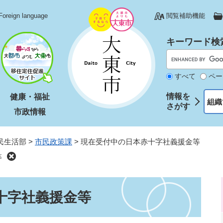
Foreign language
閲覧補助機能
キーワード検
すべて
ペー
情報を
健康・福祉
組織
さがす
市政情報
民生活部
>
市民政策課
>
現在受付中の日本赤十字社義援金等
等
十字社義援金等