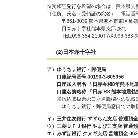
※受領証発行を希望の場合は、熊本県支
（住所、氏名（受領証の宛名）、電話番
〒861-8039 熊本県熊本市東区長嶺
日本赤十字社熊本県支部 あて
TEL:096-384-2100 FAX:096-383-9
(2)日本赤十字社
ア）ゆうちょ銀行・郵便局
口座記号番号 00190-3-605956
口座加入者名 「日赤令和8年熊本地
口座名義略称 「日赤 R8 熊本地震義
​ ※払込取扱票の口座名義欄への記載
ゆうちょ銀行・郵便局窓口での取扱い
イ）三井住友銀行 すずらん支店 普通預金 2
ウ）三菱ＵＦＪ銀行 やまびこ支店 普通預金 
エ）みずほ銀行 クヌギ支店 普通預金 0620