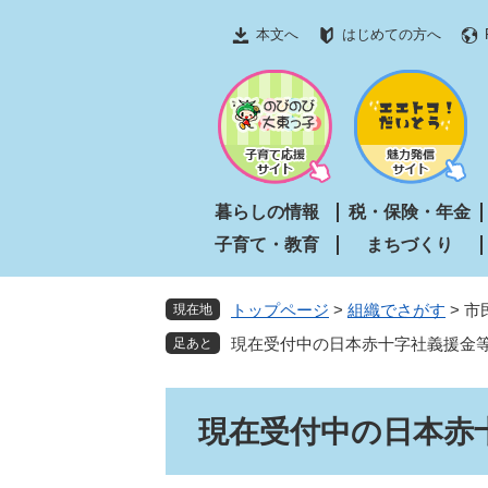
ペ
メ
本文へ
はじめての方へ
ー
ニ
ジ
ュ
の
ー
先
を
頭
飛
で
ば
す
し
暮らしの情報
税・保険・年金
。
て
子育て・教育
まちづくり
本
文
へ
トップページ
>
組織でさがす
>
市
現在地
現在受付中の日本赤十字社義援金
本
現在受付中の日本赤
文