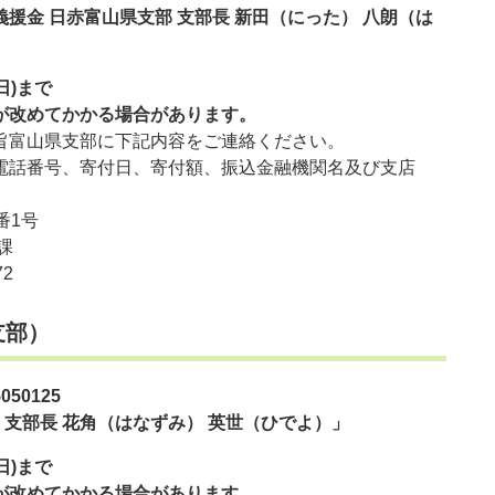
金 日赤富山県支部 支部長 新田（にった） 八朗（は
)​まで
改めてかかる場合があります。
富山県支部に下記内容をご連絡ください。
番号、寄付日、寄付額、振込金融機関名及び支店
番1号
課
2​
支部）
50125
支部長 花角（はなずみ） 英世（ひでよ）」
)​まで
改めてかかる場合があります。