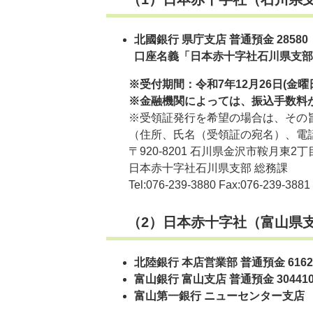
北國銀行 県庁支店
普通預金 28580
口座名義「日本赤十字社石川県支部 
※受付期間：令和7年12月26日(金曜
​
※金融機関によっては、振込手数料
※受領証発行を希望の場合は、その旨
（住所、氏名（受領証の宛名）、電話
〒920-8201 石川県金沢市鞍月東2丁目
日本赤十字社石川県支部 総務課
Tel:076-239-3880 Fax:076-239-3881​
（2）日本赤十字社（富山
​北陸銀行 本店営業部 普通預金 6162
富山銀行 富山支店 普通預金 304410
富山第一銀行 ニューセンター支店 普