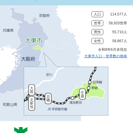
人口
114,577人
世帯
58,920世帯
男性
55,710人
女性
58,867人
令和8年6月末現在
大東市人口・世帯数の推移