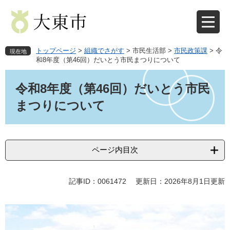
ペ
メ
ー
ニ
ジ
ュ
の
ー
先
を
トップページ
>
組織でさがす
>
市民生活部
>
市民政策課
>
令
現在地
頭
飛
和8年度（第46回）だいとう市民まつりについて
で
ば
本
す
し
文
令和8年度（第46回）だいとう市民
。
て
本
まつりについて
文
へ
ページ内目次
記事ID：0061472
更新日：2026年8月1日更新