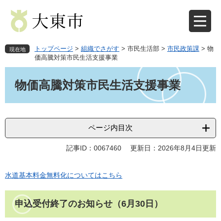
ペ
メ
ー
ニ
ジ
ュ
の
ー
先
を
トップページ
>
組織でさがす
>
市民生活部
>
市民政策課
>
物
現在地
頭
飛
価高騰対策市民生活支援事業
で
ば
本
す
し
文
物価高騰対策市民生活支援事業
。
て
本
文
へ
ページ内目次
記事ID：0067460
更新日：2026年8月4日更新
水道基本料金無料化についてはこちら
申込受付終了のお知らせ（6月30日）