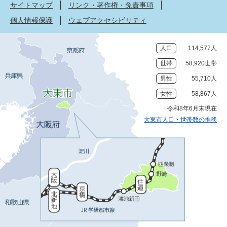
サイトマップ
リンク・著作権・免責事項
個人情報保護
ウェブアクセシビリティ
人口
114,577人
世帯
58,920世帯
男性
55,710人
女性
58,867人
令和8年6月末現在
大東市人口・世帯数の推移