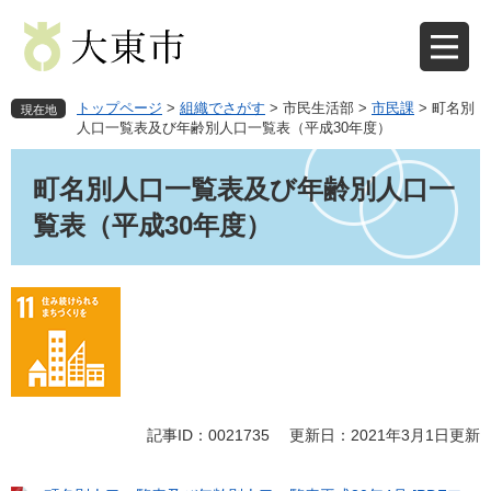
ペ
メ
ー
ニ
ジ
ュ
の
ー
先
を
トップページ
>
組織でさがす
>
市民生活部
>
市民課
>
町名別
現在地
頭
飛
人口一覧表及び年齢別人口一覧表（平成30年度）
で
ば
本
す
し
文
町名別人口一覧表及び年齢別人口一
。
て
本
覧表（平成30年度）
文
へ
記事ID：0021735
更新日：2021年3月1日更新