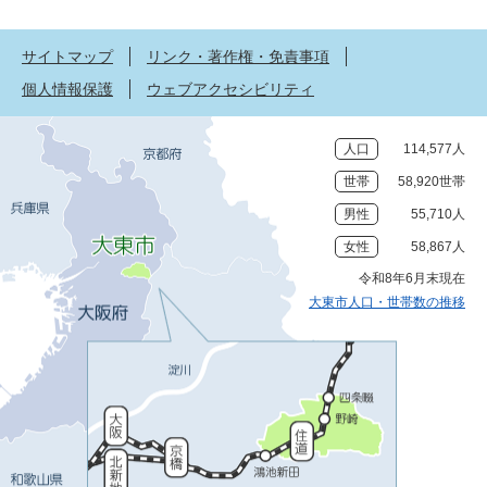
サイトマップ
リンク・著作権・免責事項
個人情報保護
ウェブアクセシビリティ
人口
114,577人
世帯
58,920世帯
男性
55,710人
女性
58,867人
令和8年6月末現在
大東市人口・世帯数の推移