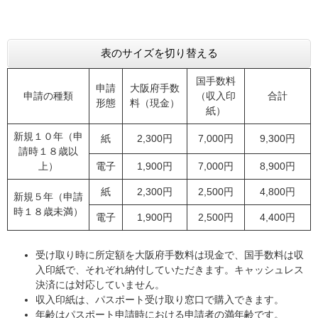
表のサイズを切り替える
国手数料
申請
大阪府手数
申請の種類
（収入印
合計
形態
料（現金）
紙）
新規１０年（申
紙
2,300円
7,000円
9,300円
請時１８歳以
上）
電子
1,900円
7,000円
8,900円
紙
2,300円
2,500円
4,800円
新規５年（申請
時１８歳未満）
電子
1,900円
2,500円
4,400円
受け取り時に所定額を大阪府手数料は現金で、国手数料は収
入印紙で、それぞれ納付していただきます。キャッシュレス
決済には対応していません。
収入印紙は、パスポート受け取り窓口で購入できます。
年齢はパスポート申請時における申請者の満年齢です。