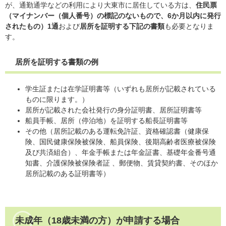
が、通勤通学などの利用により大東市に居住している方は、
住民票
（マイナンバー（個人番号）の標記のないもので、6か月以内に発行
されたもの）1通
および
居所を証明する下記の書類
も必要となりま
す。
居所を証明する書類の例
学生証または在学証明書等（いずれも居所が記載されている
ものに限ります。）
居所が記載された会社発行の身分証明書、居所証明書等
船員手帳、居所（停泊地）を証明する船長証明書等
その他（居所記載のある運転免許証、資格確認書（健康保
険、国民健康保険被保険、船員保険、後期高齢者医療被保険
及び共済組合）、年金手帳または年金証書、基礎年金番号通
知書、介護保険被保険者証 、郵便物、賃貸契約書、そのほか
居所記載のある証明書等）
未成年（18歳未満の方）が申請する場合