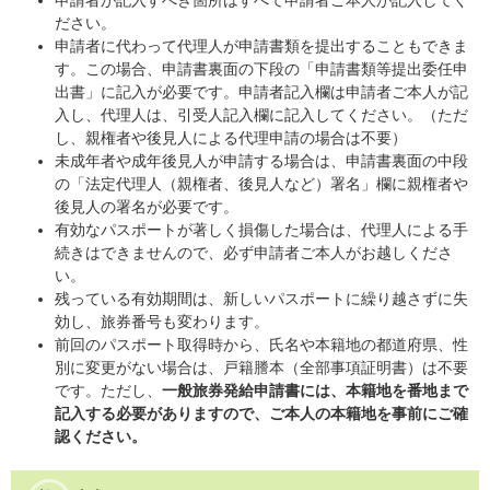
申請者が記入すべき箇所はすべて申請者ご本人が記入してく
ださい。
申請者に代わって代理人が申請書類を提出することもできま
す。この場合、申請書裏面の下段の「申請書類等提出委任申
出書」に記入が必要です。申請者記入欄は申請者ご本人が記
入し、代理人は、引受人記入欄に記入してください。（ただ
し、親権者や後見人による代理申請の場合は不要）
未成年者や成年後見人が申請する場合は、申請書裏面の中段
の「法定代理人（親権者、後見人など）署名」欄に親権者や
後見人の署名が必要です。
有効なパスポートが著しく損傷した場合は、代理人による手
続きはできませんので、必ず申請者ご本人がお越しくださ
い。
残っている有効期間は、新しいパスポートに繰り越さずに失
効し、旅券番号も変わります。
前回のパスポート取得時から、氏名や本籍地の都道府県、性
別に変更がない場合は、戸籍謄本（全部事項証明書）は不要
です。ただし、
一般旅券発給申請書には、本籍地を番地まで
記入する必要がありますので、ご本人の本籍地を事前にご確
認ください。