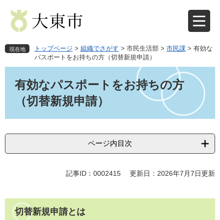
ペ
メ
ー
ニ
ジ
ュ
の
ー
先
を
トップページ
>
組織でさがす
>
市民生活部
>
市民課
>
有効な
現在地
頭
飛
パスポートをお持ちの方（切替新規申請）
で
ば
本
す
し
文
有効なパスポートをお持ちの方
。
て
本
（切替新規申請）
文
へ
ページ内目次
記事ID：0002415
更新日：2026年7月7日更新
切替新規申請とは