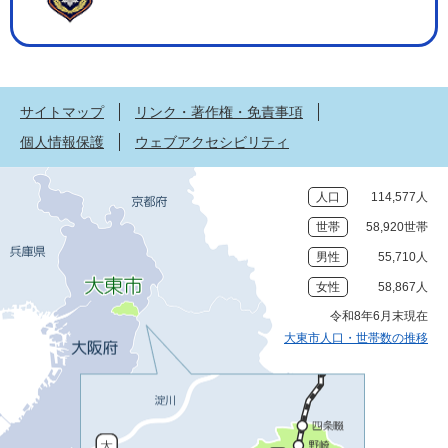
サイトマップ
リンク・著作権・免責事項
個人情報保護
ウェブアクセシビリティ
人口
114,577人
世帯
58,920世帯
男性
55,710人
女性
58,867人
令和8年6月末現在
大東市人口・世帯数の推移