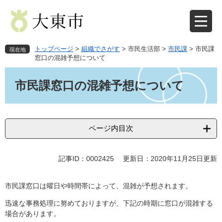
ペ
メ
ー
ニ
ジ
ュ
の
ー
先
を
トップページ
>
組織でさがす
>
市民生活部
>
市民課
>
市民課
現在地
頭
飛
窓口の混雑予想について
で
ば
本
す
し
文
市民課窓口の混雑予想について
。
て
本
文
へ
ページ内目次
記事ID：0002425
更新日：2020年11月25日更新
市民課窓口は曜日や時間帯によって、混雑が予想されます。
迅速な事務処理に努めておりますが、下記の時期に窓口が混雑する
場合があります。