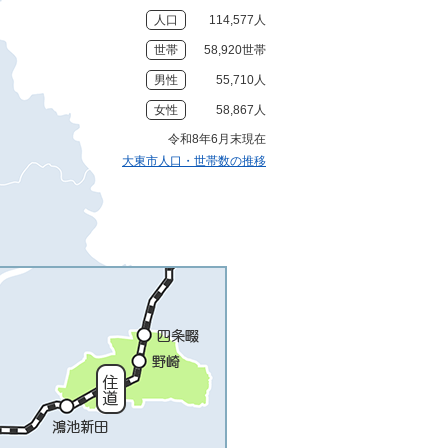
人口
114,577人
世帯
58,920世帯
男性
55,710人
女性
58,867人
令和8年6月末現在
大東市人口・世帯数の推移