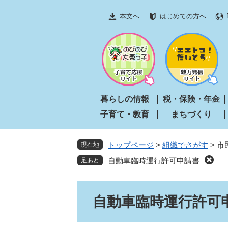
ペ
メ
本文へ
はじめての方へ
ー
ニ
ジ
ュ
の
ー
先
を
頭
飛
で
ば
す
し
暮らしの情報
税・保険・年金
。
て
子育て・教育
まちづくり
本
文
へ
トップページ
>
組織でさがす
>
市
現在地
自動車臨時運行許可申請書
本
自動車臨時運行許可
文