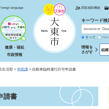
Foreign language
閲覧補助機能
キーワード検
すべて
ペー
情報を
健康・福祉
組織
さがす
市政情報
民生活部
>
市民課
>
自動車臨時運行許可申請書
申請書