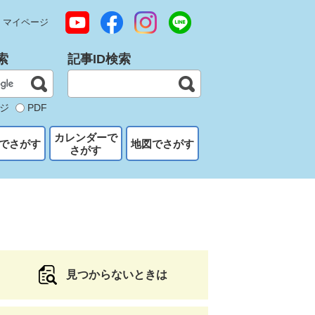
マイページ
索
記事ID検索
ジ
PDF
カレンダーで
でさがす
地図でさがす
さがす
見つからないときは