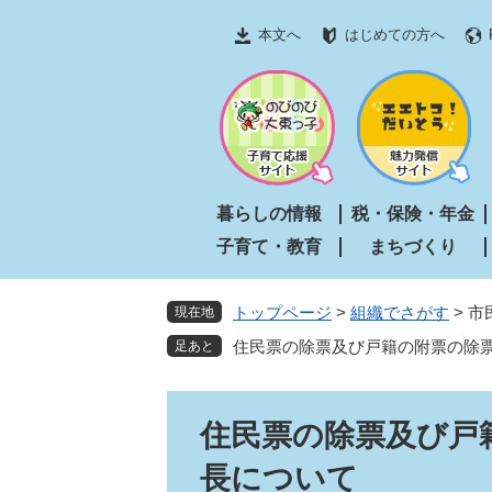
ペ
メ
本文へ
はじめての方へ
ー
ニ
ジ
ュ
の
ー
先
を
頭
飛
で
ば
す
し
暮らしの情報
税・保険・年金
。
て
子育て・教育
まちづくり
本
文
へ
トップページ
>
組織でさがす
>
市
現在地
住民票の除票及び戸籍の附票の除
本
住民票の除票及び戸
文
長について