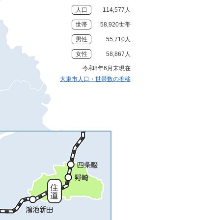
人口
114,577人
世帯
58,920世帯
男性
55,710人
女性
58,867人
令和8年6月末現在
大東市人口・世帯数の推移