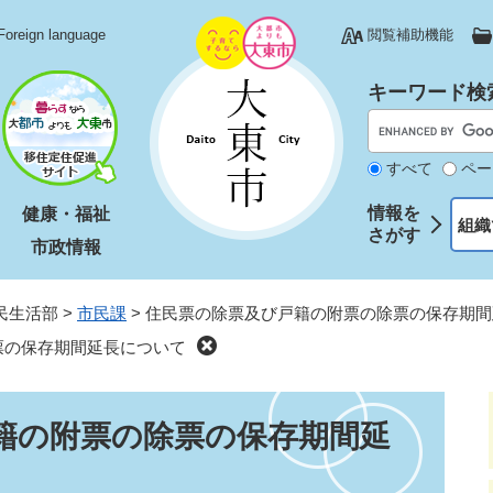
Foreign language
閲覧補助機能
キーワード検
すべて
ペー
情報を
健康・福祉
組織
さがす
市政情報
民生活部
>
市民課
>
住民票の除票及び戸籍の附票の除票の保存期間
票の保存期間延長について
籍の附票の除票の保存期間延