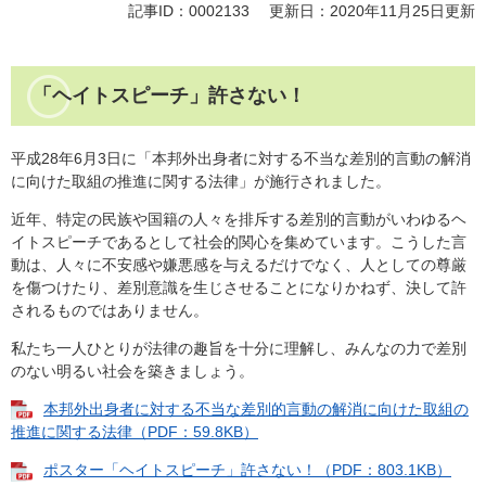
記事ID：0002133
更新日：2020年11月25日更新
「ヘイトスピーチ」許さない！
平成28年6月3日に「本邦外出身者に対する不当な差別的言動の解消
に向けた取組の推進に関する法律」が施行されました。
近年、特定の民族や国籍の人々を排斥する差別的言動がいわゆるヘ
イトスピーチであるとして社会的関心を集めています。こうした言
動は、人々に不安感や嫌悪感を与えるだけでなく、人としての尊厳
を傷つけたり、差別意識を生じさせることになりかねず、決して許
されるものではありません。
私たち一人ひとりが法律の趣旨を十分に理解し、みんなの力で差別
のない明るい社会を築きましょう。
本邦外出身者に対する不当な差別的言動の解消に向けた取組の
推進に関する法律（PDF：59.8KB）
ポスター「ヘイトスピーチ」許さない！（PDF：803.1KB）