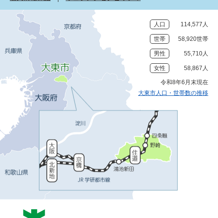
人口
114,577人
世帯
58,920世帯
男性
55,710人
女性
58,867人
令和8年6月末現在
大東市人口・世帯数の推移