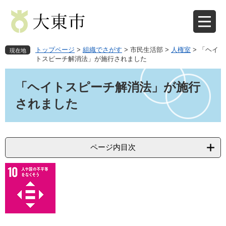
ペ
メ
ー
ニ
ジ
ュ
の
ー
先
を
トップページ
>
組織でさがす
>
市民生活部
>
人権室
>
「ヘイ
現在地
頭
飛
トスピーチ解消法」が施行されました
で
ば
本
す
し
文
「ヘイトスピーチ解消法」が施行
。
て
本
されました
文
へ
ページ内目次