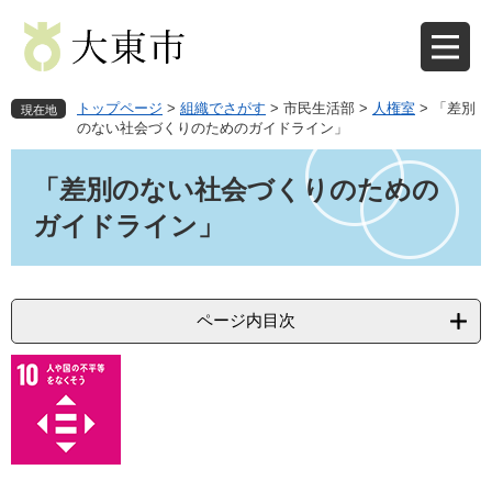
ペ
メ
ー
ニ
ジ
ュ
の
ー
先
を
トップページ
>
組織でさがす
>
市民生活部
>
人権室
>
「差別
現在地
頭
飛
のない社会づくりのためのガイドライン」
で
ば
本
す
し
文
「差別のない社会づくりのための
。
て
本
ガイドライン」
文
へ
ページ内目次