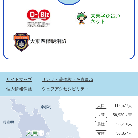
サイトマップ
リンク・著作権・免責事項
個人情報保護
ウェブアクセシビリティ
人口
114,577人
世帯
58,920世帯
男性
55,710人
女性
58,867人