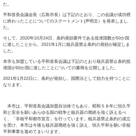
た。
平和首長会議会長（広島市長）は下記のとおり、この会議が成功裡
に終わったことについてのステートメント(声明文）を発表しまし
た。
そして、2020年10月24日、条約発効要件である批准国数が50か国
に達したことから、2021年1月に核兵器禁止条約の発効が確定しま
した。
本市も加盟している平和首長会議は下記のとおり核兵器禁止条約批
准国が50か国に達したことについての書簡を公開しました。
2021年1月22日に、条約が発効し、国際法として効力を持つことに
なります。
本市は、平和首長会議加盟自治体でもあり、昭和５８年に恒久平
和と安全を願いあらゆる国の戦争と核兵器の廃絶を強く訴えるべ
く、「非核平和都市宣言」を行っています。核兵器禁止条約の成立
を受け、本市は今後も核兵器廃絶を強く訴え、恒久平和を願い非核
平和事業を進めてまいります。