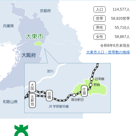
人口
114,577人
世帯
58,920世帯
男性
55,710人
女性
58,867人
令和8年6月末現在
大東市人口・世帯数の推移