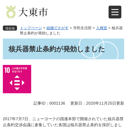
ペ
メ
ー
ニ
ジ
ュ
の
ー
先
を
トップページ
>
組織でさがす
>
市民生活部
>
人権室
>
核兵器
現在地
頭
飛
禁止条約が発効しました
で
ば
本
す
し
文
核兵器禁止条約が発効しました
。
て
本
文
へ
記事ID：0002136
更新日：2020年11月25日更新
​2017年7月7日、ニューヨークの国連本部で開催されていた核兵器禁
止条約交渉会議に参集していた各国は核兵器禁止条約を採択しまし