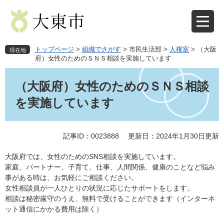
ペ
メ
ー
ニ
ジ
ュ
の
ー
先
を
トップページ
>
組織でさがす
>
市民生活部
>
人権室
>
（大阪
現在地
頭
飛
府）女性のためのＳＮＳ相談を実施しています
で
ば
本
す
し
文
（大阪府）女性のためのＳＮＳ相談
。
て
本
を実施しています
文
へ
記事ID：0023888
更新日：2024年1月30日更新
大阪府では、女性のためのSNS相談を実施しています。
家庭、パートナー、子育て、仕事、人間関係、健康のことなど悩み
事がある時は、お気軽にご相談ください。
女性相談員が一人ひとりの状況に応じたサポートをします。
相談は秘密厳守のうえ、無料で受けることができます（インターネ
ット通信にかかる費用は除く）