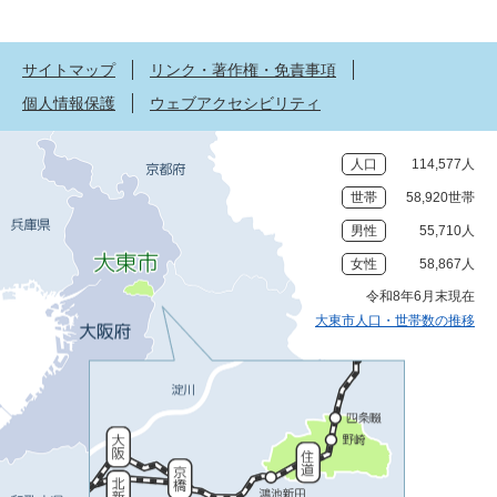
サイトマップ
リンク・著作権・免責事項
個人情報保護
ウェブアクセシビリティ
人口
114,577人
世帯
58,920世帯
男性
55,710人
女性
58,867人
令和8年6月末現在
大東市人口・世帯数の推移