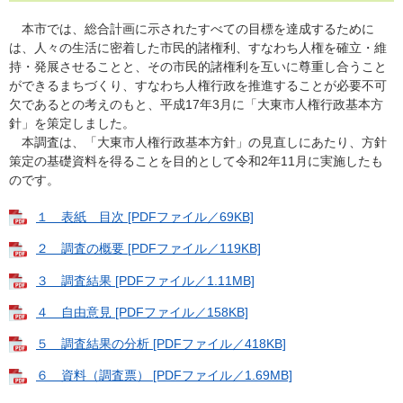
本市では、総合計画に示されたすべての目標を達成するために
は、人々の生活に密着した市民的諸権利、すなわち人権を確立・維
持・発展させることと、その市民的諸権利を互いに尊重し合うこと
ができるまちづくり、すなわち人権行政を推進することが必要不可
欠であるとの考えのもと、平成17年3月に「大東市人権行政基本方
針」を策定しました。
本調査は、「大東市人権行政基本方針」の見直しにあたり、方針
策定の基礎資料を得ることを目的として令和2年11月に実施したも
のです。
１ 表紙 目次 [PDFファイル／69KB]
２ 調査の概要 [PDFファイル／119KB]
３ 調査結果 [PDFファイル／1.11MB]
４ 自由意見 [PDFファイル／158KB]
５ 調査結果の分析 [PDFファイル／418KB]
６ 資料（調査票） [PDFファイル／1.69MB]