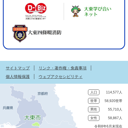
サイトマップ
リンク・著作権・免責事項
個人情報保護
ウェブアクセシビリティ
人口
114,577人
世帯
58,920世帯
男性
55,710人
女性
58,867人
令和8年6月末現在