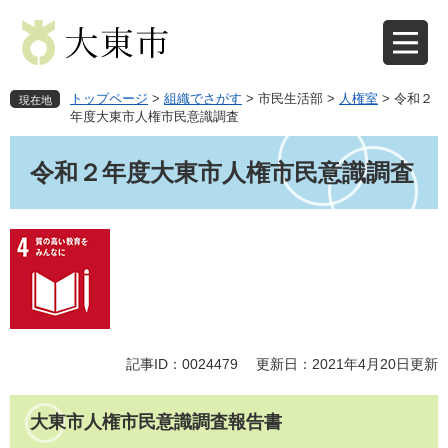
ペ
メ
ー
ニ
ジ
ュ
の
ー
先
を
トップページ
>
組織でさがす
>
市民生活部
>
人権室
>
令和２
現在地
頭
飛
年度大東市人権市民意識調査
で
ば
本
す
し
文
令和２年度大東市人権市民意識調査
。
て
本
文
へ
記事ID：0024479
更新日：2021年4月20日更新
大東市人権市民意識調査報告書