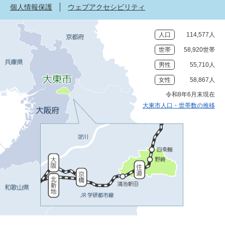
個人情報保護
ウェブアクセシビリティ
人口
114,577人
世帯
58,920世帯
男性
55,710人
女性
58,867人
令和8年6月末現在
大東市人口・世帯数の推移