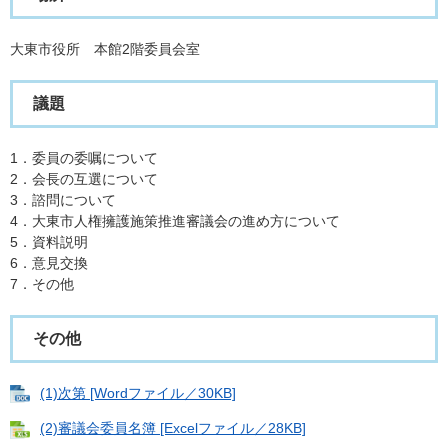
大東市役所 本館2階委員会室
議題
1．委員の委嘱について
2．会長の互選について
3．諮問について
4．大東市人権擁護施策推進審議会の進め方について
5．資料説明
6．意見交換
7．その他
その他
(1)次第 [Wordファイル／30KB]
(2)審議会委員名簿 [Excelファイル／28KB]