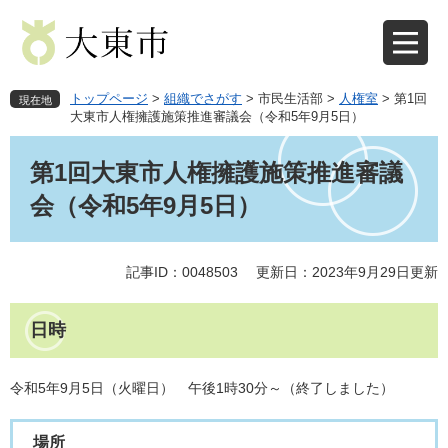
ペ
メ
ー
ニ
ジ
ュ
の
ー
先
を
トップページ
>
組織でさがす
>
市民生活部
>
人権室
>
第1回
現在地
頭
飛
大東市人権擁護施策推進審議会（令和5年9月5日）
で
ば
本
す
し
文
第1回大東市人権擁護施策推進審議
。
て
本
会（令和5年9月5日）
文
へ
記事ID：0048503
更新日：2023年9月29日更新
日時
令和5年9月5日（火曜日） 午後1時30分～（終了しました）
場所