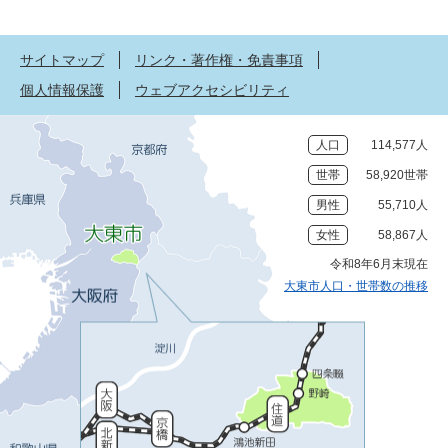
サイトマップ
リンク・著作権・免責事項
個人情報保護
ウェブアクセシビリティ
人口
114,577人
世帯
58,920世帯
男性
55,710人
女性
58,867人
令和8年6月末現在
大東市人口・世帯数の推移