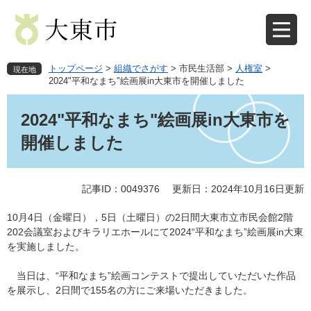
ペ
メ
ー
ニ
ジ
ュ
の
ー
先
を
トップページ
>
組織でさがす
>
市民生活部
>
人権室
>
現在地
頭
飛
2024"平和なまち"絵画展in大東市を開催しました
で
ば
本
す
し
文
2024"平和なまち"絵画展in大東市を
。
て
本
開催しました
文
へ
記事ID：0049376
更新日：2024年10月16日更新
10月4日（金曜日），5日（土曜日）の2日間大東市立市民会館2階
202会議室およびキラリエホールにて2024“平和なまち”絵画展in大東
を実施しました。
当日は、“平和なまち”絵画コンテストで提出していただいた作品
を展示し、2日間で155名の方にご来場いただきました。