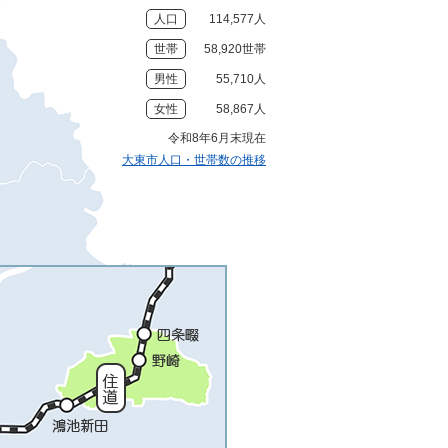
人口
114,577人
世帯
58,920世帯
男性
55,710人
女性
58,867人
令和8年6月末現在
大東市人口・世帯数の推移