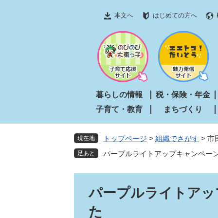
ペ
メ
本文へ
はじめての方へ
ー
ニ
ジ
ュ
の
ー
先
を
頭
飛
で
ば
す
し
暮らしの情報
税・保険・年金
。
て
子育て・教育
まちづくり
本
文
へ
トップページ
>
組織でさがす
>
市
現在地
パープルライトアップキャンペー
本
パープルライトアッ
文
た