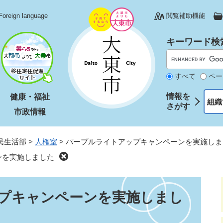
Foreign language
閲覧補助機能
キーワード検
すべて
ペー
情報を
健康・福祉
組織
さがす
市政情報
民生活部
>
人権室
>
パープルライトアップキャンペーンを実施しま
ンを実施しました
プキャンペーンを実施しまし