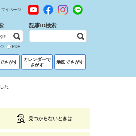
マイページ
索
記事ID検索
ジ
PDF
カレンダーで
でさがす
地図でさがす
さがす
した
見つからないときは