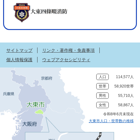
サイトマップ
リンク・著作権・免責事項
個人情報保護
ウェブアクセシビリティ
人口
114,577人
世帯
58,920世帯
男性
55,710人
女性
58,867人
令和8年6月末現在
大東市人口・世帯数の推移