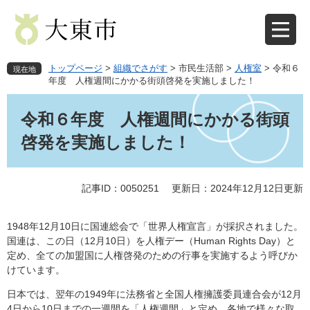
ペ
メ
ー
ニ
ジ
ュ
の
ー
先
を
トップページ
>
組織でさがす
>
市民生活部
>
人権室
>
令和６
現在地
頭
飛
年度 人権週間にかかる街頭啓発を実施しました！
で
ば
本
す
し
文
令和６年度 人権週間にかかる街頭
。
て
本
啓発を実施しました！
文
へ
記事ID：0050251
更新日：2024年12月12日更新
1948年12月10日に国連総会で「世界人権宣言」が採択されました。
国連は、この日（12月10日）を人権デー（Human Rights Day）と
定め、全ての加盟国に人権啓発のための行事を実施するよう呼びか
けています。
日本では、翌年の1949年に法務省と全国人権擁護委員連合会が12月
4日から10日までの一週間を「人権週間」と定め、各地で様々な取