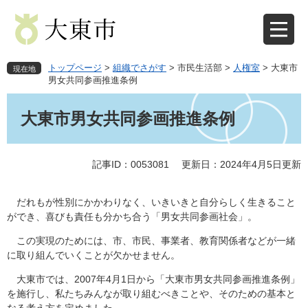
ペ
メ
ー
ニ
ジ
ュ
の
ー
先
を
トップページ
>
組織でさがす
>
市民生活部
>
人権室
>
大東市
現在地
頭
飛
男女共同参画推進条例
で
ば
本
す
し
文
大東市男女共同参画推進条例
。
て
本
文
記事ID：0053081
更新日：2024年4月5日更新
へ
だれもが性別にかかわりなく、いきいきと自分らしく生きること
ができ、喜びも責任も分かち合う「男女共同参画社会」。
この実現のためには、市、市民、事業者、教育関係者などが一緒
に取り組んでいくことが欠かせません。
大東市では、2007年4月1日から「大東市男女共同参画推進条例」
を施行し、私たちみんなが取り組むべきことや、そのための基本と