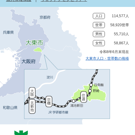
人口
114,577人
世帯
58,920世帯
男性
55,710人
女性
58,867人
令和8年6月末現在
大東市人口・世帯数の推移