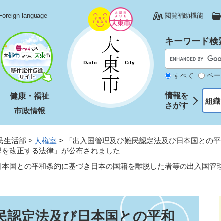
Foreign language
閲覧補助機能
キーワード検
すべて
ペー
情報を
健康・福祉
組織
さがす
市政情報
民生活部
>
人権室
>
「出入国管理及び難民認定法及び日本国との平
部を改正する法律」が公布されました
日本国との平和条約に基づき日本の国籍を離脱した者等の出入国管
民認定法及び日本国との平和