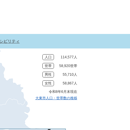
シビリティ
人口
114,577人
世帯
58,920世帯
男性
55,710人
女性
58,867人
令和8年6月末現在
大東市人口・世帯数の推移