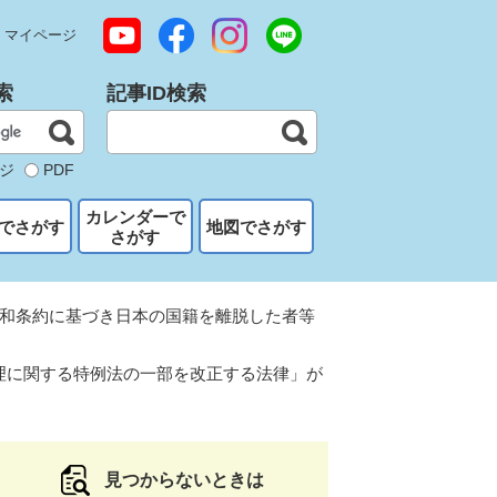
マイページ
索
記事ID検索
ジ
PDF
カレンダーで
でさがす
地図でさがす
さがす
和条約に基づき日本の国籍を離脱した者等
理に関する特例法の一部を改正する法律」が
見つからないときは