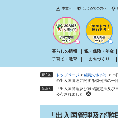
ペ
メ
本文へ
はじめての方へ
ー
ニ
ジ
ュ
の
ー
先
を
頭
飛
で
ば
す
し
暮らしの情報
税・保険・年金
。
て
子育て・教育
まちづくり
本
文
へ
トップページ
>
組織でさがす
>
市
現在地
の出入国管理に関する特例法の一
「出入国管理及び難民認定法及び
公布されました
本
「出入国管理及び難
文