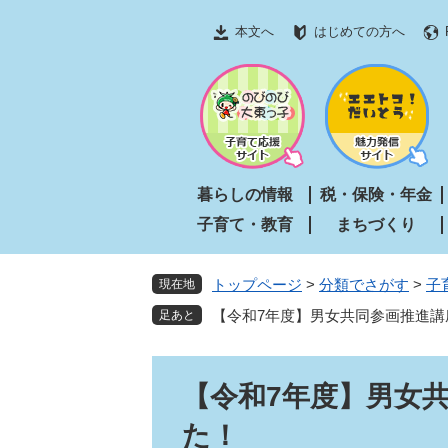
ペ
メ
本文へ
はじめての方へ
ー
ニ
ジ
ュ
の
ー
先
を
頭
飛
で
ば
す
し
暮らしの情報
税・保険・年金
。
て
子育て・教育
まちづくり
本
文
へ
トップページ
>
分類でさがす
>
子
現在地
【令和7年度】男女共同参画推進講
本
【令和7年度】男女
文
た！