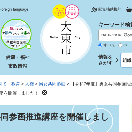
Foreign language
閲覧補助機能
キーワード検
すべて
ペー
情報を
健康・福祉
組織
さがす
市政情報
育て・教育
>
人権
>
男女共同参画
>
【令和7年度】男女共同参画推
座を開催しました！
共同参画推進講座を開催しまし